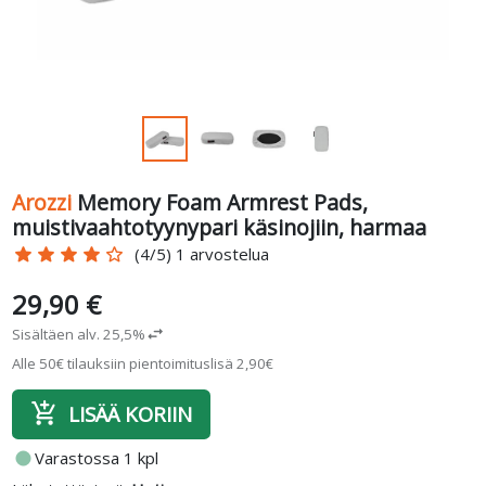
Arozzi
Memory Foam Armrest Pads,
muistivaahtotyynypari käsinojiin, harmaa
star
star
star
star
star_border
(4/5) 1 arvostelua
29,90 €
Sisältäen alv. 25,5%
swap_horiz
Alle 50€ tilauksiin pientoimituslisä 2,90€
add_shopping_cart
LISÄÄ KORIIN
fiber_manual_record
Varastossa 1 kpl