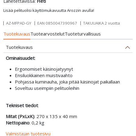
Lähetettävissä:
Heti
Lisää pelituolisi käyttömukavuutta Arozzin avulla!
AZ-MFPAD-GY
EAN
0850047390967
TAKUUAIKA 2 vuotta
Tuotekuvaus
Tuotearvostelut
Tuoteturvallisuus
Tuotekuvaus
Ominaisuudet
:
Ergonomiset käsinojatyynyt
Ensiluokkainen muistivaahto
Pohjassa kuminauha, joka pitää käsinojat paikallaan
Soveltuu useimpiin pelituoleihin
Tekniset tiedot
:
Mitat (PxLxK)
: 270 x 135 x 40 mm
Nettopaino
: 0,2 kg
Valmistajan tuotesivu