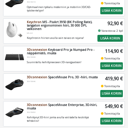
3DX-700119
fiber_manual_record
Toimittajilla
Optimaalinen työkalu moderniin ja mobiiliin 3D/CAD-
LISÄÄ KORIIN
työskentelyyn!
Keychron
M5 - PixArt 3950 (8K Polling Rate),
92,90 €
langaton ergonominen hiiri, 30 000 DPI,
valkoinen
fiber_manual_record
Varastossa 2 kpl
M5-A24
LISÄÄ KORIIN
Keychronin hiirien avulla vain taivas on rajana!
3Dconnexion
Keyboard Pro ja Numpad Pro -
114,90 €
näppäimistö, musta
3DX-700094
fiber_manual_record
Toimittajilla
Suunniteltu kehittyneeseen 3D-navigaatioon!
LISÄÄ KORIIN
3Dconnexion
SpaceMouse Pro, 3D -hiiri, musta
419,90 €
3DX-700040
fiber_manual_record
Toimittajilla
LISÄÄ KORIIN
3Dconnexion
SpaceMouse Enterprise, 3D-hiiri,
549,90 €
musta
3DX-700056
fiber_manual_record
Toimittajilla
Kehittynyt 3D-hiiri jonka avulla voit todella keskittyä
LISÄÄ KORIIN
tehtäviisi!