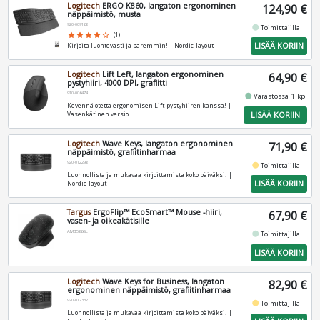
Logitech
ERGO K860, langaton ergonominen
124,90 €
näppäimistö, musta
920-009168
fiber_manual_record
Toimittajilla
star
star
star
star
star_border
(1)
LISÄÄ KORIIN
Kirjoita luontevasti ja paremmin! | Nordic-layout
Logitech
Lift Left, langaton ergonominen
64,90 €
pystyhiiri, 4000 DPI, grafiitti
910-006474
fiber_manual_record
Varastossa 1 kpl
Kevennä otetta ergonomisen Lift-pystyhiiren kanssa! |
LISÄÄ KORIIN
Vasenkätinen versio
Logitech
Wave Keys, langaton ergonominen
71,90 €
näppäimistö, grafiitinharmaa
920-012298
fiber_manual_record
Toimittajilla
Luonnollista ja mukavaa kirjoittamista koko päiväksi! |
LISÄÄ KORIIN
Nordic-layout
Targus
ErgoFlip™ EcoSmart™ Mouse -hiiri,
67,90 €
vasen- ja oikeakätisille
AMB586GL
fiber_manual_record
Toimittajilla
LISÄÄ KORIIN
Logitech
Wave Keys for Business, langaton
82,90 €
ergonominen näppäimistö, grafiitinharmaa
920-012332
fiber_manual_record
Toimittajilla
Luonnollista ja mukavaa kirjoittamista koko päiväksi! |