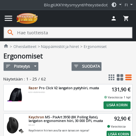
brightness_medium
Blogi
UKK
Yritysmyynti
Yhteystiedot
FI
menu
person
shopping_cart
search
Jimms.fi
home
Oheislaitteet
Näppäimistöt ja hiiret
Ergonomiset
Ergonomiset
sort
Pisteytys
filter_list
SUODATA
apps
grid_view
table_rows
Näytetään
:
1 - 25 / 62
Razer
Pro Click V2 langaton pystyhiiri, musta
131,90 €
RZ01-05250100-R3G1
fiber_manual_record
Varastossa 1 kpl
LISÄÄ KORIIN
Keychron
M5 - PixArt 3950 (8K Polling Rate),
92,90 €
langaton ergonominen hiiri, 30 000 DPI, musta
M5-A23
fiber_manual_record
Varastossa
Keychronin hiirien avulla vain taivas on rajana!
LISÄÄ KORIIN