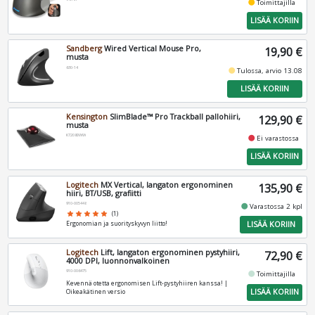
fiber_manual_record
Toimittajilla
LISÄÄ KORIIN
Sandberg
Wired Vertical Mouse Pro,
19,90 €
musta
630-14
fiber_manual_record
Tulossa, arvio 13.08
LISÄÄ KORIIN
Kensington
SlimBlade™ Pro Trackball pallohiiri,
129,90 €
musta
K72080WW
fiber_manual_record
Ei varastossa
LISÄÄ KORIIN
Logitech
MX Vertical, langaton ergonominen
135,90 €
hiiri, BT/USB, grafiitti
910-005448
fiber_manual_record
Varastossa 2 kpl
star
star
star
star
star
(1)
LISÄÄ KORIIN
Ergonomian ja suorityskyvyn liitto!
Logitech
Lift, langaton ergonominen pystyhiiri,
72,90 €
4000 DPI, luonnonvalkoinen
910-006475
fiber_manual_record
Toimittajilla
Kevennä otetta ergonomisen Lift-pystyhiiren kanssa! |
LISÄÄ KORIIN
Oikeakätinen versio