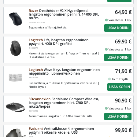
Razer
DeathAdder V2 X HyperSpeed,
64,90 €
langaton ergonominen pelihiiri, 14 000 DPI,
musta
fiber_manual_record
Varastossa 1 kpl
RZ01-04130100-R3G1
LISÄÄ KORIIN
Ergonomiaa vailla rajoituksia!
Logitech
Lift, langaton ergonominen
69,90 €
pystyhiiri, 4000 DPI, grafiitti
910-006473
fiber_manual_record
Varastossa 1 kpl
Kevennä otetta ergonomisen Lift-pystyhiiren kanssa! |
LISÄÄ KORIIN
Oikeakätinen versio
Logitech
Wave Keys, langaton ergonominen
71,90 €
näppäimistö, luonnonvalkoinen
920-012299
fiber_manual_record
Toimittajilla
Luonnollista ja mukavaa kirjoittamista koko päiväksi! |
LISÄÄ KORIIN
Nordic-layout
3Dconnexion
CadMouse Compact Wireless,
90,90 €
langaton ergonominen hiiri, 7200 DPI,
musta/hopea
fiber_manual_record
Varastossa 1 kpl
3DX-700118
LISÄÄ KORIIN
Äärimmäinen langaton hiiri CAD-ammattilaisille!
Evoluent
VerticalMouse 4, ergonominen
99,90 €
pystyhiiri oikealle kädelle, USB
VM4R