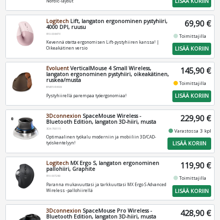
LISÄÄ KORIIN
Nordic-layout
Logitech
Lift, langaton ergonominen pystyhiiri,
69,90 €
4000 DPI, ruusu
910-006478
fiber_manual_record
Toimittajilla
Kevennä otetta ergonomisen Lift-pystyhiiren kanssa! |
LISÄÄ KORIIN
Oikeakätinen versio
Evoluent
VerticalMouse 4 Small Wireless,
145,90 €
langaton ergonominen pystyhiiri, oikeakätinen,
ruskea/musta
fiber_manual_record
Toimittajilla
BNEEVR4SW
LISÄÄ KORIIN
Pystyhiirellä parempaa työergonomiaa!
3Dconnexion
SpaceMouse Wireless -
229,90 €
Bluetooth Edition, langaton 3D-hiiri, musta
3DX-700115
fiber_manual_record
Varastossa 3 kpl
Optimaalinen työkalu moderniin ja mobiiliin 3D/CAD-
LISÄÄ KORIIN
työskentelyyn!
Logitech
MX Ergo S, langaton ergonominen
119,90 €
pallohiiri, Graphite
910-007260
fiber_manual_record
Toimittajilla
Paranna mukavuuttasi ja tarkkuuttasi MX Ergo S Advanced
LISÄÄ KORIIN
Wireless -pallohiirellä
3Dconnexion
SpaceMouse Pro Wireless -
428,90 €
Bluetooth Edition, langaton 3D-hiiri, musta