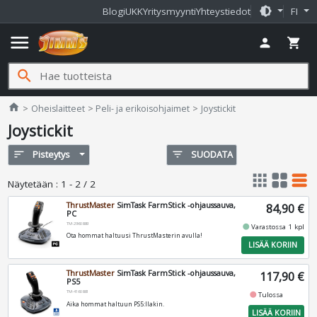
brightness_medium
Blogi
UKK
Yritysmyynti
Yhteystiedot
FI
menu
person
shopping_cart
search
Jimms.fi
home
Oheislaitteet
Peli- ja erikoisohjaimet
Joystickit
Joystickit
sort
Pisteytys
filter_list
SUODATA
apps
grid_view
table_rows
Näytetään
:
1 - 2 / 2
ThrustMaster
SimTask FarmStick -ohjaussauva,
84,90 €
PC
TM-2960889
fiber_manual_record
Varastossa 1 kpl
Ota hommat haltuusi ThrustMasterin avulla!
LISÄÄ KORIIN
ThrustMaster
SimTask FarmStick -ohjaussauva,
117,90 €
PS5
TM-4160881
fiber_manual_record
Tulossa
Aika hommat haltuun PS5:llakin.
LISÄÄ KORIIN