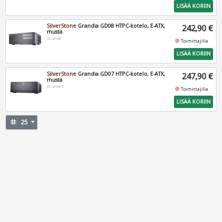
LISÄÄ KORIIN
SilverStone
Grandia GD08 HTPC-kotelo, E-ATX,
242,90 €
musta
SST-GD08B
fiber_manual_record
Toimittajilla
LISÄÄ KORIIN
SilverStone
Grandia GD07 HTPC-kotelo, E-ATX,
247,90 €
musta
SST-GD07B-C
fiber_manual_record
Toimittajilla
LISÄÄ KORIIN
tag
25