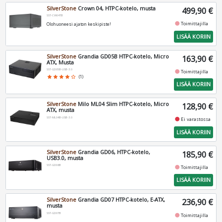
SilverStone
Crown 04, HTPC-kotelo, musta
499,90 €
SST-CW04TB
fiber_manual_record
Toimittajilla
Olohuoneesi ajaton keskipiste!
LISÄÄ KORIIN
SilverStone
Grandia GD05B HTPC-kotelo, Micro
163,90 €
ATX, Musta
SST-GD05B-USB-3.0
fiber_manual_record
Toimittajilla
star
star
star
star
star_border
(1)
LISÄÄ KORIIN
SilverStone
Milo ML04 Slim HTPC-kotelo, Micro
128,90 €
ATX, musta
SST-ML04B-USB-3.0
fiber_manual_record
Ei varastossa
LISÄÄ KORIIN
SilverStone
Grandia GD06, HTPC-kotelo,
185,90 €
USB3.0, musta
SST-GD06B
fiber_manual_record
Toimittajilla
LISÄÄ KORIIN
SilverStone
Grandia GD07 HTPC-kotelo, E-ATX,
236,90 €
musta
SST-GD07B
fiber_manual_record
Toimittajilla