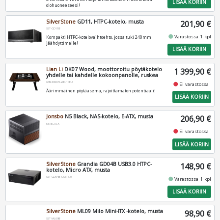
LISÄÄ KORIIN
olohuoneeseesi!
SilverStone
GD11, HTPC-kotelo, musta
201,90 €
SST-GD11B
fiber_manual_record
Varastossa 1 kpl
Kompakti HTPC-kotelovaihtoehto, jossa tuki 240mm
jäähdyttimelle!
LISÄÄ KORIIN
Lian Li
DK07 Wood, moottoroitu pöytäkotelo
1 399,90 €
yhdelle tai kahdelle kokoonpanolle, ruskea
G99.DK07X-WD.10EU
fiber_manual_record
Ei varastossa
Äärimmäinen pöytäasema, rajoittamaton potentiaali!
LISÄÄ KORIIN
Jonsbo
N5 Black, NAS-kotelo, E-ATX, musta
206,90 €
N5-BLACK
fiber_manual_record
Ei varastossa
LISÄÄ KORIIN
SilverStone
Grandia GD04B USB3.0 HTPC-
148,90 €
kotelo, Micro ATX, musta
SST-GD04B-USB-3.0
fiber_manual_record
Varastossa 1 kpl
LISÄÄ KORIIN
SilverStone
ML09 Milo Mini-ITX -kotelo, musta
98,90 €
SST-ML09B