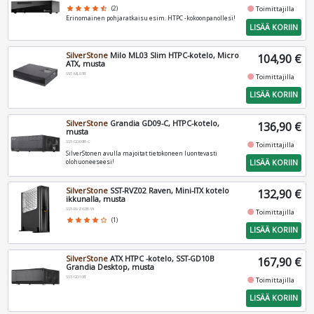
fiber_manual_record
star
star
star
star
star_half
(2)
Toimittajilla
Erinomainen pohjaratkaisu esim. HTPC -kokoonpanollesi!
LISÄÄ KORIIN
SilverStone
Milo ML03 Slim HTPC-kotelo, Micro
104,90 €
ATX, musta
SST-ML03B
fiber_manual_record
Toimittajilla
LISÄÄ KORIIN
SilverStone
Grandia GD09-C, HTPC-kotelo,
136,90 €
musta
SST-GD09B-C
fiber_manual_record
Toimittajilla
SilverStonen avulla majoitat tietokoneen luontevasti
LISÄÄ KORIIN
olohuoneeseesi!
SilverStone
SST-RVZ02 Raven, Mini-ITX kotelo
132,90 €
ikkunalla, musta
SST-RVZ02B-W
fiber_manual_record
Toimittajilla
star
star
star
star
star_border
(1)
LISÄÄ KORIIN
SilverStone
ATX HTPC -kotelo, SST-GD10B
167,90 €
Grandia Desktop, musta
SST-GD10B
fiber_manual_record
Toimittajilla
LISÄÄ KORIIN