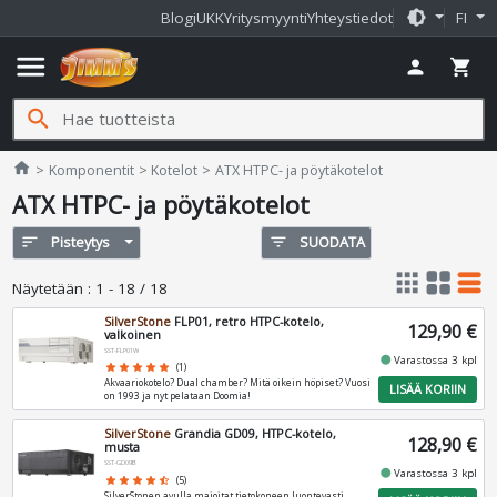
brightness_medium
Blogi
UKK
Yritysmyynti
Yhteystiedot
FI
menu
person
shopping_cart
search
Jimms.fi
home
Komponentit
Kotelot
ATX HTPC- ja pöytäkotelot
ATX HTPC- ja pöytäkotelot
sort
Pisteytys
filter_list
SUODATA
apps
grid_view
table_rows
Näytetään
:
1 - 18 / 18
SilverStone
FLP01, retro HTPC-kotelo,
129,90 €
valkoinen
SST-FLP01W
fiber_manual_record
Varastossa 3 kpl
star
star
star
star
star
(1)
Akvaariokotelo? Dual chamber? Mitä oikein höpiset? Vuosi
LISÄÄ KORIIN
on 1993 ja nyt pelataan Doomia!
SilverStone
Grandia GD09, HTPC-kotelo,
128,90 €
musta
SST-GD09B
fiber_manual_record
Varastossa 3 kpl
star
star
star
star
star_half
(5)
SilverStonen avulla majoitat tietokoneen luontevasti