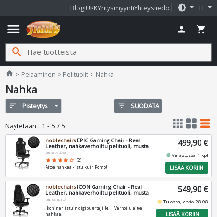
brightness_medium
Blogi
UKK
Yritysmyynti
Yhteystiedot
FI
menu
person
shopping_cart
search
Jimms.fi
home
Pelaaminen
Pelituolit
Nahka
Nahka
sort
Pisteytys
filter_list
SUODATA
apps
grid_view
table_rows
Näytetään
:
1 - 5 / 5
noblechairs
EPIC Gaming Chair - Real
499,90 €
Leather, nahkaverhoiltu pelituoli, musta
NBL-RL-BLA-001
fiber_manual_record
Varastossa 1 kpl
star
star
star
star
star_border
(2)
LISÄÄ KORIIN
Aitoa nahkaa - istu kuin Pomo!
noblechairs
ICON Gaming Chair - Real
549,90 €
Leather, nahkaverhoiltu pelituoli, musta
NBL-ICN-RL-BLA
fiber_manual_record
Tulossa, arvio 28.08
Ikoninen istuin digipuurtajille! | Verhoilu aitoa
LISÄÄ KORIIN
nahkaa!