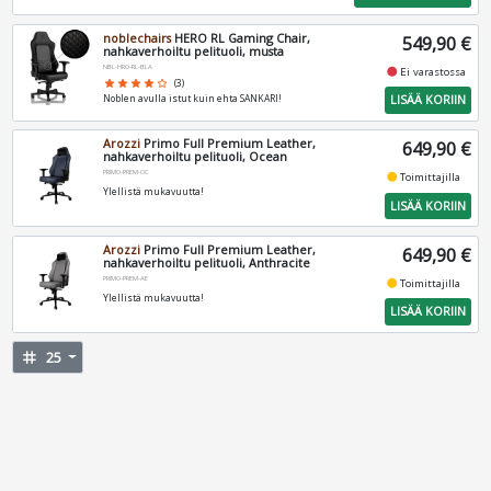
noblechairs
HERO RL Gaming Chair,
549,90 €
nahkaverhoiltu pelituoli, musta
NBL-HRO-RL-BLA
fiber_manual_record
Ei varastossa
star
star
star
star
star_border
(3)
LISÄÄ KORIIN
Noblen avulla istut kuin ehta SANKARI!
Arozzi
Primo Full Premium Leather,
649,90 €
nahkaverhoiltu pelituoli, Ocean
PRIMO-PREM-OC
fiber_manual_record
Toimittajilla
Ylellistä mukavuutta!
LISÄÄ KORIIN
Arozzi
Primo Full Premium Leather,
649,90 €
nahkaverhoiltu pelituoli, Anthracite
PRIMO-PREM-AE
fiber_manual_record
Toimittajilla
Ylellistä mukavuutta!
LISÄÄ KORIIN
tag
25