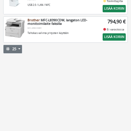
fiber_manual_record
Toimittajilla
USB 2.0 / LAN / NFC
LISÄÄ KORIIN
Brother
MFC-L8390CDW, langaton LED-
794,90 €
monitoimilaite faksilla
MFCL8390CDWRE1
fiber_manual_record
Ei varastossa
Tehokas valinta yritysten käyttöön
LISÄÄ KORIIN
tag
25