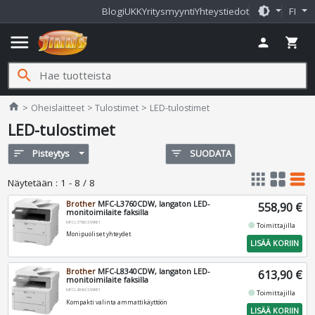
brightness_medium
Blogi
UKK
Yritysmyynti
Yhteystiedot
FI
menu
person
shopping_cart
search
Jimms.fi
home
Oheislaitteet
Tulostimet
LED-tulostimet
LED-tulostimet
sort
Pisteytys
filter_list
SUODATA
apps
grid_view
table_rows
Näytetään
:
1 - 8 / 8
Brother
MFC-L3760CDW, langaton LED-
558,90 €
monitoimilaite faksilla
MFCL3760CDWRE1
fiber_manual_record
Toimittajilla
Monipuoliset yhteydet
LISÄÄ KORIIN
Brother
MFC-L8340CDW, langaton LED-
613,90 €
monitoimilaite faksilla
MFCL8340CDWRE1
fiber_manual_record
Toimittajilla
Kompakti valinta ammattikäyttöön
LISÄÄ KORIIN