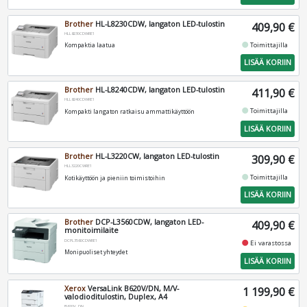
Brother
HL-L8230CDW, langaton LED-tulostin
409,90 €
HLL8230CDWRE1
fiber_manual_record
Toimittajilla
Kompaktia laatua
LISÄÄ KORIIN
Brother
HL-L8240CDW, langaton LED-tulostin
411,90 €
HLL8240CDWRE1
fiber_manual_record
Toimittajilla
Kompakti langaton ratkaisu ammattikäyttöön
LISÄÄ KORIIN
Brother
HL-L3220CW, langaton LED-tulostin
309,90 €
HLL3220CWRE1
fiber_manual_record
Toimittajilla
Kotikäyttöön ja pieniin toimistoihin
LISÄÄ KORIIN
Brother
DCP-L3560CDW, langaton LED-
409,90 €
monitoimilaite
DCPL3560CDWRE1
fiber_manual_record
Ei varastossa
Monipuoliset yhteydet
LISÄÄ KORIIN
Xerox
VersaLink B620V/DN, M/V-
1 199,90 €
valodioditulostin, Duplex, A4
B620V_DN