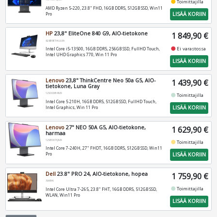
fiber_manual_record
Toimittajilla
AMD Ryzen 5-220, 23.8" FHD, 16GB DDR5, 512GB SSD, Win11
LISÄÄ KORIIN
Pro
HP
23,8" EliteOne 840 G9, AIO-tietokone
1 849,90 €
628B9ET#UUW
fiber_manual_record
Ei varastossa
Intel Core i5-13500, 16GB DDR5, 256GB SSD, FullHD Touch,
Intel UHD Graphics 770, Win 11 Pro
LISÄÄ KORIIN
Lenovo
23,8" ThinkCentre Neo 50a G5, AIO-
1 439,90 €
tietokone, Luna Gray
12SD00B4MX
fiber_manual_record
Toimittajilla
Intel Core 5 210H, 16GB DDR5, 512GB SSD, FullHD Touch,
LISÄÄ KORIIN
Intel Graphics, Win 11 Pro
Lenovo
27" NEO 50A G5, AIO-tietokone,
1 629,90 €
harmaa
12SB007QMX
fiber_manual_record
Toimittajilla
Intel Core 7-240H, 27" FHDT, 16GB DDR5, 512GB SSD, Win11
LISÄÄ KORIIN
Pro
Dell
23.8" PRO 24, AIO-tietokone, hopea
1 759,90 €
3W9YK
fiber_manual_record
Toimittajilla
Intel Core Ultra 7-265, 23.8" FHT, 16GB DDR5, 512GB SSD,
WLAN, Win11 Pro
LISÄÄ KORIIN