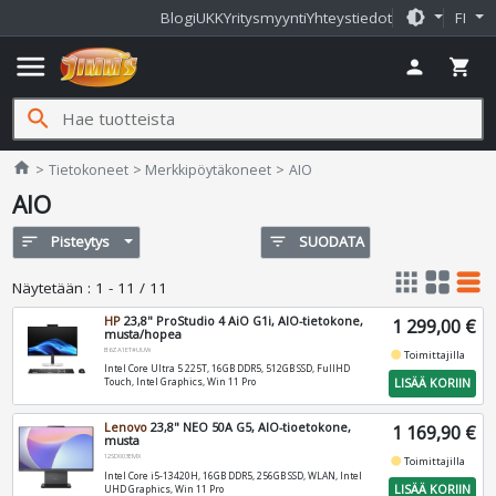
brightness_medium
Blogi
UKK
Yritysmyynti
Yhteystiedot
FI
menu
person
shopping_cart
search
Jimms.fi
home
Tietokoneet
Merkkipöytäkoneet
AIO
AIO
sort
Pisteytys
filter_list
SUODATA
apps
grid_view
table_rows
Näytetään
:
1 - 11 / 11
HP
23,8" ProStudio 4 AiO G1i, AIO-tietokone,
1 299,00 €
musta/hopea
B6ZA1ET#UUW
fiber_manual_record
Toimittajilla
Intel Core Ultra 5 225T, 16GB DDR5, 512GB SSD, FullHD
LISÄÄ KORIIN
Touch, Intel Graphics, Win 11 Pro
Lenovo
23,8" NEO 50A G5, AIO-tioetokone,
1 169,90 €
musta
12SD003EMX
fiber_manual_record
Toimittajilla
Intel Core i5-13420H, 16GB DDR5, 256GB SSD, WLAN, Intel
LISÄÄ KORIIN
UHD Graphics, Win 11 Pro