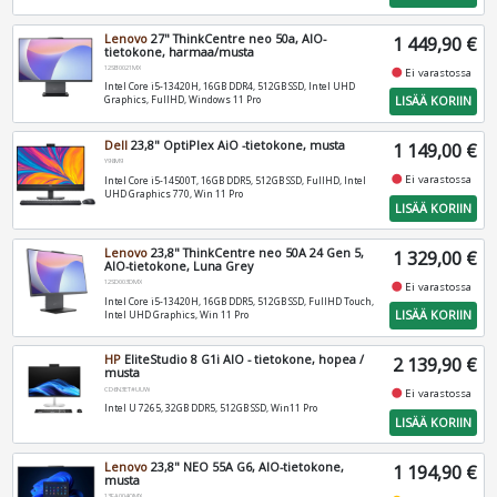
Lenovo
27" ThinkCentre neo 50a, AIO-
1 449,90 €
tietokone, harmaa/musta
12SB0021MX
fiber_manual_record
Ei varastossa
Intel Core i5-13420H, 16GB DDR4, 512GB SSD, Intel UHD
LISÄÄ KORIIN
Graphics, FullHD, Windows 11 Pro
Dell
23,8" OptiPlex AiO -tietokone, musta
1 149,00 €
Y98M9
fiber_manual_record
Ei varastossa
Intel Core i5-14500T, 16GB DDR5, 512GB SSD, FullHD, Intel
UHD Graphics 770, Win 11 Pro
LISÄÄ KORIIN
Lenovo
23,8" ThinkCentre neo 50A 24 Gen 5,
1 329,00 €
AIO-tietokone, Luna Grey
12SD003DMX
fiber_manual_record
Ei varastossa
Intel Core i5-13420H, 16GB DDR5, 512GB SSD, FullHD Touch,
LISÄÄ KORIIN
Intel UHD Graphics, Win 11 Pro
HP
EliteStudio 8 G1i AIO - tietokone, hopea /
2 139,90 €
musta
CD6N3ET#UUW
fiber_manual_record
Ei varastossa
Intel U 7265, 32GB DDR5, 512GB SSD, Win11 Pro
LISÄÄ KORIIN
Lenovo
23,8" NEO 55A G6, AIO-tietokone,
1 194,90 €
musta
13FA004QMX