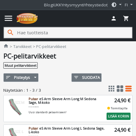
brightness_medium
Blogi
UKK
Yritysmyynti
Yhteystiedot
FI
menu
person
shopping_cart
search
Jimms.fi
home
Tarvikkeet
PC-pelitarvikkeet
PC-pelitarvikkeet
Muut pelitarvikkeet
sort
Pisteytys
filter_list
SUODATA
apps
grid_view
table_rows
Näytetään
:
1 - 3 / 3
Pulsar
eS Arm Sleeve Arm Long M Sedona
24,90 €
Sage, M-koko
PASVX06MSS
fiber_manual_record
Toimittajilla
Uusi standardi pelaamiseen!
LISÄÄ KORIIN
Pulsar
eS Arm Sleeve Arm Long L Sedona Sage,
24,90 €
L-koko