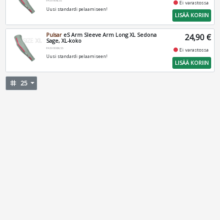
PASVX06LSS
fiber_manual_record
Ei varastossa
Uusi standardi pelaamiseen!
LISÄÄ KORIIN
Pulsar
eS Arm Sleeve Arm Long XL Sedona
24,90 €
Sage, XL-koko
PASVX06XLSS
fiber_manual_record
Ei varastossa
Uusi standardi pelaamiseen!
LISÄÄ KORIIN
tag
25