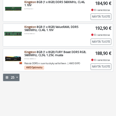
Kingston
8GB (1 x 8GB) DDR5 5600MHz, CL46,
184,90 €
1.10V
KCP556US6-8
fiber_manual_record
Ei varastossa
NÄYTÄ TUOTE
Kingston
8GB (1 x 8GB) ValueRAM, DDR5
192,90 €
5600MHz, CL46, 1.10V
KVR56U46BS6-8
fiber_manual_record
Ei varastossa
NÄYTÄ TUOTE
Kingston
8GB (1 x 8GB) FURY Beast DDR5 RGB,
188,90 €
5600MHz, CL36, 1.25V, musta
KF556C36BBEA-8
fiber_manual_record
Ei varastossa
Päästä DDR5:n suorituskyky valloilleen. | AMD EXPO
NÄYTÄ TUOTE
AMD Optimoitu
tag
25