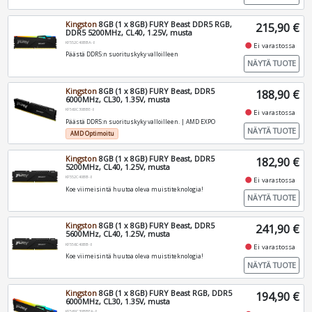
Kingston
8GB (1 x 8GB) FURY Beast DDR5 RGB,
215,90 €
DDR5 5200MHz, CL40, 1.25V, musta
KF552C40BBA-8
fiber_manual_record
Ei varastossa
Päästä DDR5:n suorituskyky valloilleen
NÄYTÄ TUOTE
Kingston
8GB (1 x 8GB) FURY Beast, DDR5
188,90 €
6000MHz, CL30, 1.35V, musta
KF560C30BBE-8
fiber_manual_record
Ei varastossa
Päästä DDR5:n suorituskyky valloilleen. | AMD EXPO
NÄYTÄ TUOTE
AMD Optimoitu
Kingston
8GB (1 x 8GB) FURY Beast, DDR5
182,90 €
5200MHz, CL40, 1.25V, musta
KF552C40BB-8
fiber_manual_record
Ei varastossa
Koe viimeisintä huutoa oleva muistiteknologia!
NÄYTÄ TUOTE
Kingston
8GB (1 x 8GB) FURY Beast, DDR5
241,90 €
5600MHz, CL40, 1.25V, musta
KF556C40BB-8
fiber_manual_record
Ei varastossa
Koe viimeisintä huutoa oleva muistiteknologia!
NÄYTÄ TUOTE
Kingston
8GB (1 x 8GB) FURY Beast RGB, DDR5
194,90 €
6000MHz, CL30, 1.35V, musta
KF560C30BBEA-8