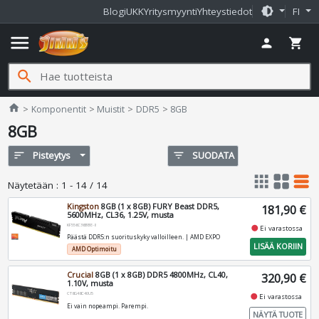
brightness_medium
Blogi
UKK
Yritysmyynti
Yhteystiedot
FI
menu
person
shopping_cart
search
Jimms.fi
home
Komponentit
Muistit
DDR5
8GB
8GB
sort
Pisteytys
filter_list
SUODATA
apps
grid_view
table_rows
Näytetään
:
1 - 14 / 14
Kingston
8GB (1 x 8GB) FURY Beast DDR5,
181,90 €
5600MHz, CL36, 1.25V, musta
KF556C36BBE-8
fiber_manual_record
Ei varastossa
Päästä DDR5:n suorituskyky valloilleen. | AMD EXPO
LISÄÄ KORIIN
AMD Optimoitu
Crucial
8GB (1 x 8GB) DDR5 4800MHz, CL40,
320,90 €
1.10V, musta
CT8G48C40U5
fiber_manual_record
Ei varastossa
Ei vain nopeampi. Parempi.
NÄYTÄ TUOTE