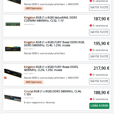
fiber_manual_record
Ei varastossa
Päästä DDR5:n suorituskyky valloilleen. | AMD EXPO
NÄYTÄ TUOTE
AMD Optimoitu
Kingston
8GB (1 x 8GB) ValueRAM, DDR5
187,90 €
CUDIMM 6400MHz, CL52, 1.1V
KVR64A52BS6-8
fiber_manual_record
Ei varastossa
NÄYTÄ TUOTE
Kingston
8GB (1 x 8GB) FURY Beast DDR5 RGB,
195,90 €
DDR5 5600MHz, CL40, 1.25V, musta
KF556C40BBA-8
fiber_manual_record
Ei varastossa
Päästä DDR5:n suorituskyky valloilleen
NÄYTÄ TUOTE
Kingston
8GB (1 x 8GB) FURY Beast DDR5,
217,90 €
6000MHz, CL36, 1.35V, musta
KF560C36BBE-8
fiber_manual_record
Ei varastossa
Päästä DDR5:n suorituskyky valloilleen. | AMD EXPO
NÄYTÄ TUOTE
AMD Optimoitu
Crucial
8GB (1 x 8GB) DDR5 5600MHz, CL46,
188,90 €
1.10V
CT8G56C46U5
fiber_manual_record
Ei varastossa
Ei vain nopeammin. Parempi.
LISÄÄ KORIIN