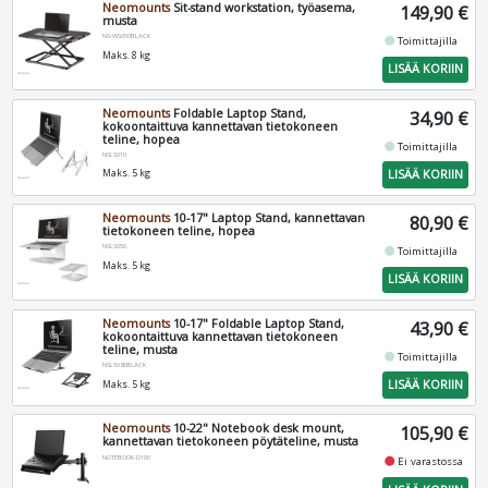
Neomounts
Sit-stand workstation, työasema,
149,90 €
musta
NS-WS050BLACK
fiber_manual_record
Toimittajilla
Maks. 8 kg
LISÄÄ KORIIN
Neomounts
Foldable Laptop Stand,
34,90 €
kokoontaittuva kannettavan tietokoneen
teline, hopea
fiber_manual_record
Toimittajilla
NSLS010
LISÄÄ KORIIN
Maks. 5 kg
Neomounts
10-17" Laptop Stand, kannettavan
80,90 €
tietokoneen teline, hopea
NSLS050
fiber_manual_record
Toimittajilla
Maks. 5 kg
LISÄÄ KORIIN
Neomounts
10-17" Foldable Laptop Stand,
43,90 €
kokoontaittuva kannettavan tietokoneen
teline, musta
fiber_manual_record
Toimittajilla
NSLS085BLACK
LISÄÄ KORIIN
Maks. 5 kg
Neomounts
10-22" Notebook desk mount,
105,90 €
kannettavan tietokoneen pöytäteline, musta
NOTEBOOK-D100
fiber_manual_record
Ei varastossa