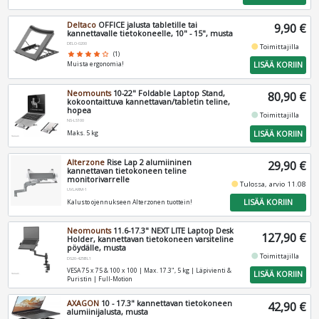
Deltaco
OFFICE jalusta tabletille tai
9,90 €
kannettavalle tietokoneelle, 10" - 15", musta
DELO-0200
fiber_manual_record
Toimittajilla
star
star
star
star
star_border
(1)
LISÄÄ KORIIN
Muista ergonomia!
Neomounts
10-22" Foldable Laptop Stand,
80,90 €
kokoontaittuva kannettavan/tabletin teline,
hopea
fiber_manual_record
Toimittajilla
NS-LS100
LISÄÄ KORIIN
Maks. 5 kg
Alterzone
Rise Lap 2 alumiininen
29,90 €
kannettavan tietokoneen teline
monitorivarrelle
fiber_manual_record
Tulossa, arvio 11.08
UVLARM-1
LISÄÄ KORIIN
Kalusto ojennukseen Alterzonen tuottein!
Neomounts
11.6-17.3" NEXT LITE Laptop Desk
127,90 €
Holder, kannettavan tietokoneen varsiteline
pöydälle, musta
fiber_manual_record
Toimittajilla
DS20-425BL1
VESA 75 x 75 & 100 x 100 | Max. 17.3", 5 kg | Läpivienti &
LISÄÄ KORIIN
Puristin | Full-Motion
AXAGON
10 - 17.3" kannettavan tietokoneen
42,90 €
alumiinijalusta, musta