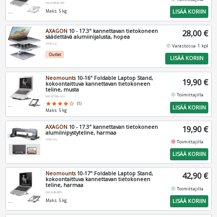
NSLS085SILVER
LISÄÄ KORIIN
Maks. 5 kg
AXAGON
10 - 17.3" kannettavan tietokoneen
28,00 €
säädettävä alumiinijalusta, hopea
STND-LQ
fiber_manual_record
Varastossa 1 kpl
Outlet
LISÄÄ KORIIN
Neomounts
10-16" Foldable Laptop Stand,
19,90 €
kokoontaittuva kannettavan tietokoneen
teline, musta
fiber_manual_record
Toimittajilla
NSLS075BLACK
star
star
star
star
star_border
(1)
LISÄÄ KORIIN
Maks. 5 kg
AXAGON
10 - 17.3" kannettavan tietokoneen
19,90 €
alumiinipystyteline, harmaa
STND-VG
fiber_manual_record
Toimittajilla
LISÄÄ KORIIN
Neomounts
10-17" Foldable Laptop Stand,
42,90 €
kokoontaittuva kannettavan tietokoneen
teline, harmaa
fiber_manual_record
Toimittajilla
NSLS085GREY
LISÄÄ KORIIN
Maks. 5 kg