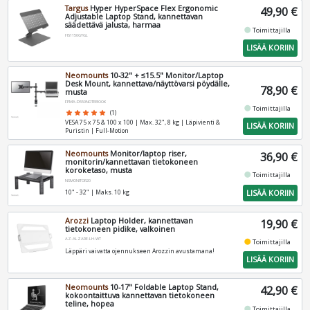
Targus
Hyper HyperSpace Flex Ergonomic
49,90 €
Adjustable Laptop Stand, kannettavan
säädettävä jalusta, harmaa
fiber_manual_record
Toimittajilla
HS1150GYGL
LISÄÄ KORIIN
Neomounts
10-32" + ≤15.5" Monitor/Laptop
Desk Mount, kannettava/näyttövarsi pöydälle,
78,90 €
musta
FPMA-D550NOTEBOOK
fiber_manual_record
Toimittajilla
star
star
star
star
star
(1)
VESA 75 x 75 & 100 x 100 | Max. 32", 8 kg | Läpivienti &
LISÄÄ KORIIN
Puristin | Full-Motion
Neomounts
Monitor/laptop riser,
36,90 €
monitorin/kannettavan tietokoneen
koroketaso, musta
fiber_manual_record
Toimittajilla
NSMONITOR20
LISÄÄ KORIIN
10" - 32" | Maks. 10 kg
Arozzi
Laptop Holder, kannettavan
19,90 €
tietokoneen pidike, valkoinen
AZ-ALZARE-LH-WT
fiber_manual_record
Toimittajilla
Läppäri vaivatta ojennukseen Arozzin avustamana!
LISÄÄ KORIIN
Neomounts
10-17" Foldable Laptop Stand,
42,90 €
kokoontaittuva kannettavan tietokoneen
teline, hopea
fiber_manual_record
Toimittajilla