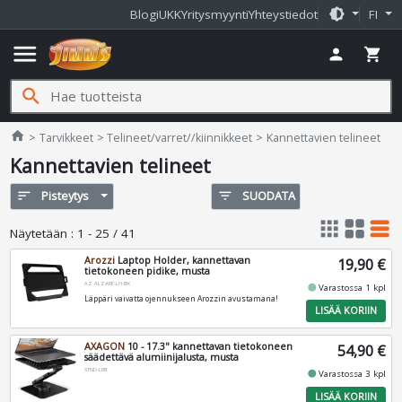
brightness_medium
Blogi
UKK
Yritysmyynti
Yhteystiedot
FI
menu
person
shopping_cart
search
Jimms.fi
home
Tarvikkeet
Telineet/varret//kiinnikkeet
Kannettavien telineet
Kannettavien telineet
sort
Pisteytys
filter_list
SUODATA
apps
grid_view
table_rows
Näytetään
:
1 - 25 / 41
Arozzi
Laptop Holder, kannettavan
19,90 €
tietokoneen pidike, musta
AZ-ALZARE-LH-BK
fiber_manual_record
Varastossa 1 kpl
Läppäri vaivatta ojennukseen Arozzin avustamana!
LISÄÄ KORIIN
AXAGON
10 - 17.3" kannettavan tietokoneen
54,90 €
säädettävä alumiinijalusta, musta
STND-LRB
fiber_manual_record
Varastossa 3 kpl
LISÄÄ KORIIN