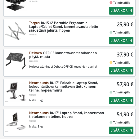
STND-LQB
fiber_manual_record
Toimittajilla
LISÄÄ KORIIN
Targus
10-15.6" Portable Ergonomic
25,90 €
Laptop/Tablet Stand, kannettavan/tabletin
säädettävä jalusta, hopea
fiber_manual_record
Toimittajilla
AWE810GL
LISÄÄ KORIIN
Deltaco
OFFICE kannettavan tietokoneen
37,90 €
pöytä, musta
DELO-0305
fiber_manual_record
Toimittajilla
Helpota työarkeasi Deltaco OFFICE -tuotteiden avulla!
LISÄÄ KORIIN
Neomounts
10-17" Foldable Laptop Stand,
57,90 €
kokoontaittuva kannettavan tietokoneen
teline, hopea/musta
fiber_manual_record
Toimittajilla
NSLS200
LISÄÄ KORIIN
Maks. 5 kg
Neomounts
10-17" Laptop Stand, kannettavan
51,90 €
tietokoneen teline, hopea
NSLS025
fiber_manual_record
Toimittajilla
Maks. 5 kg
LISÄÄ KORIIN