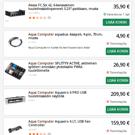
Akasa
FC.Six v2, 6-kanavainen
35,90 €
tuuletinsäädinpaneeli 5.25"-paikkaan, musta
AK-FC-08BKV2
fiber_manual_record
Varastossa 1 kpl
star
star
star_border
star_border
star_border
(1)
LISÄÄ KORIIN
Aqua Computer
aquabus -kaapeli, 4-pin, 70cm,
4,90 €
musta
AC-53214
fiber_manual_record
Toimittajilla
Aqua Computerin tuotteilla teet haaveistasi totta!
LISÄÄ KORIIN
Aqua Computer
SPLITTY9 ACTIVE, aktiivinen
26,90 €
splitteri enintään yhdeksälle PWM-
tuulettimelle
fiber_manual_record
Toimittajilla
AT1018059
LISÄÄ KORIIN
Aqua Computer
Aquaero 6 PRO USB
209,90 €
tuuletinsäädin näytöllä
AT70227
fiber_manual_record
Toimittajilla
LISÄÄ KORIIN
Aqua Computer
Aquaero 6 LT, USB Fan
159,90 €
Controller
AQC53234
fiber_manual_record
Toimittajilla
star
star
star
star_border
star_border
(1)