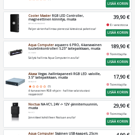
LISÄÄ KORIIN
Cooler Master
RGB LED Controller,
39,90 €
magneettinen kiinnitys, musta
MFY-RCSN-NNUDK-R1
fiber_manual_record
Ei varastossa
Paljon värienhallintaa pienessä kätevässä paketissa!
LISÄÄ KORIIN
Aqua Computer
aquaero 6 PRO, 4-kanavainen
189,90 €
tuuletinkontrolleri 5.25" laitepaikkaan, musta
AC-53253
fiber_manual_record
Toimittajilla
Säilytä hallinta Aqua Computerin avulla!
LISÄÄ KORIIN
Akasa
Vegas -hallintapaneeli RGB LED -valoille,
17,90 €
3.5" laitepaikkaan, musta
AK-RLD-01
fiber_manual_record
Toimittajilla
star
star_border
star_border
star_border
star_border
(1)
4-kanavainen RGB -ohjain - hallitse valaistustasi
LISÄÄ KORIIN
näppärästi!
Noctua
NA-VC1, 24V -> 12V -jännitemuunnin,
29,90 €
musta
NA-VC1
fiber_manual_record
Toimittajilla
Jännitteet kohdilleen Noctuan avulla!
LISÄÄ KORIIN
Aqua Computer
Sisäinen USB-kaapeli, 25cm