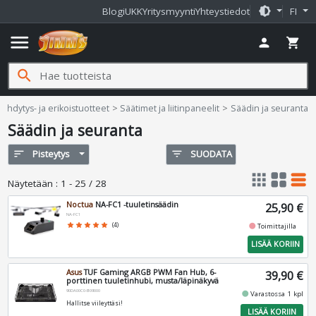
brightness_medium
Blogi
UKK
Yritysmyynti
Yhteystiedot
FI
menu
person
shopping_cart
search
mms.fi
äähdytys- ja erikoistuotteet
Säätimet ja liitinpaneelit
Säädin ja seuranta
Säädin ja seuranta
sort
Pisteytys
filter_list
SUODATA
apps
grid_view
table_rows
Näytetään
:
1 - 25 / 28
Noctua
NA-FC1 -tuuletinsäädin
25,90 €
NA-FC1
fiber_manual_record
star
star
star
star
star
(4)
Toimittajilla
LISÄÄ KORIIN
Asus
TUF Gaming ARGB PWM Fan Hub, 6-
39,90 €
porttinen tuuletinhubi, musta/läpinäkyvä
90DA00C0-B09000
fiber_manual_record
Varastossa 1 kpl
Hallitse viileyttäsi!
LISÄÄ KORIIN