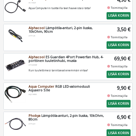
4,90 €
AC-53221
fiber_manual_record
Toimittajilla
Aqua Computerin tuotteilla teet haaveistasi totta!
LISÄÄ KORIIN
Alphacool
Lämpötila-anturi, 2-pin liuska,
3,50 €
10kOhm, 90cm
AT71125
fiber_manual_record
Toimittajilla
LISÄÄ KORIIN
Alphacool
ES Guardian 4Port Powerfan Hub, 4-
69,90 €
porttinen tuuletinhubi, musta
AT1020987
fiber_manual_record
Toimittajilla
Kun tuulettimesi tarvitsevat enemmän virtaa!
LISÄÄ KORIIN
Aqua Computer
RGB LED-valomoduuli
9,90 €
Aquaero 5:lle
AQC34930
fiber_manual_record
Toimittajilla
LISÄÄ KORIIN
Phobya
Lämpötila-anturi, 2-pin liuska, 10kOhm,
6,90 €
80cm
AT71223
fiber_manual_record
Toimittajilla
LISÄÄ KORIIN