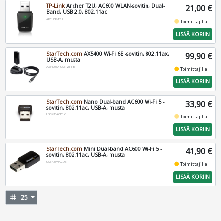
TP-Link
Archer T2U, AC600 WLAN-sovitin, Dual-
21,00 €
Band, USB 2.0, 802.11ac
ARCHER-T2U
fiber_manual_record
Toimittajilla
LISÄÄ KORIIN
StarTech.com
AX5400 Wi-Fi 6E -sovitin, 802.11ax,
99,90 €
USB-A, musta
AX54005A-USB-WIFI-6E
fiber_manual_record
Toimittajilla
LISÄÄ KORIIN
StarTech.com
Nano Dual-band AC600 Wi-Fi 5 -
33,90 €
sovitin, 802.11ac, USB-A, musta
USB433ACD1X1
fiber_manual_record
Toimittajilla
LISÄÄ KORIIN
StarTech.com
Mini Dual-band AC600 Wi-Fi 5 -
41,90 €
sovitin, 802.11ac, USB-A, musta
USB433WACDB
fiber_manual_record
Toimittajilla
LISÄÄ KORIIN
tag
25