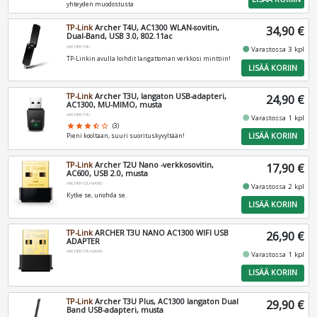
yhteyden muodostusta
TP-Link
Archer T4U, AC1300 WLAN-sovitin,
34,90 €
Dual-Band, USB 3.0, 802.11ac
ARCHER-T4U
fiber_manual_record
Varastossa 3 kpl
TP-Linkin avulla loihdit langattoman verkkosi minttiin!
LISÄÄ KORIIN
TP-Link
Archer T3U, langaton USB-adapteri,
24,90 €
AC1300, MU-MIMO, musta
ARCHER-T3U
fiber_manual_record
Varastossa 1 kpl
star
star
star
star_half
star_border
(3)
LISÄÄ KORIIN
Pieni kooltaan, suuri suorituskyvyltään!
TP-Link
Archer T2U Nano -verkkosovitin,
17,90 €
AC600, USB 2.0, musta
ARCHER-T2U-NANO
fiber_manual_record
Varastossa 2 kpl
Kytke se, unohda se.
LISÄÄ KORIIN
TP-Link
ARCHER T3U NANO AC1300 WIFI USB
26,90 €
ADAPTER
ARCHER-T3U-NANO
fiber_manual_record
Varastossa 1 kpl
LISÄÄ KORIIN
TP-Link
Archer T3U Plus, AC1300 langaton Dual
29,90 €
Band USB-adapteri, musta