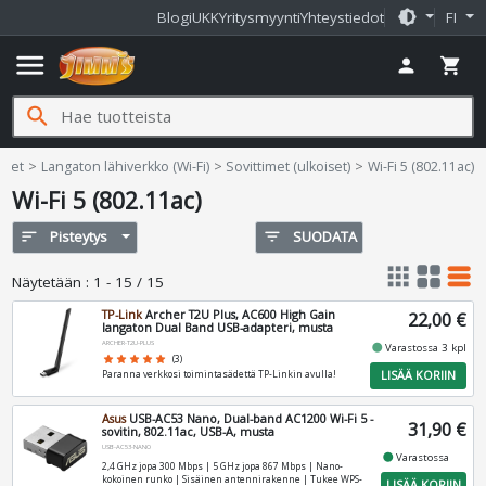
brightness_medium
Blogi
UKK
Yritysmyynti
Yhteystiedot
FI
menu
person
shopping_cart
search
teet
Langaton lähiverkko (Wi-Fi)
Sovittimet (ulkoiset)
Wi-Fi 5 (802.11ac)
Wi-Fi 5 (802.11ac)
sort
Pisteytys
filter_list
SUODATA
apps
grid_view
table_rows
Näytetään
:
1 - 15 / 15
TP-Link
Archer T2U Plus, AC600 High Gain
22,00 €
langaton Dual Band USB-adapteri, musta
ARCHER-T2U-PLUS
fiber_manual_record
Varastossa 3 kpl
star
star
star
star
star
(3)
LISÄÄ KORIIN
Paranna verkkosi toimintasädettä TP-Linkin avulla!
Asus
USB-AC53 Nano, Dual-band AC1200 Wi-Fi 5 -
31,90 €
sovitin, 802.11ac, USB-A, musta
USB-AC53-NANO
fiber_manual_record
Varastossa
2,4 GHz jopa 300 Mbps | 5 GHz jopa 867 Mbps | Nano-
kokoinen runko | Sisäinen antennirakenne | Tukee WPS-
LISÄÄ KORIIN