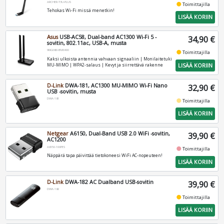
ARCHER-T3U-PLUS
fiber_manual_record
Toimittajilla
Tehokas Wi-Fi missä menetkin!
LISÄÄ KORIIN
Asus
USB-AC58, Dual-band AC1300 Wi-Fi 5 -
34,90 €
sovitin, 802.11ac, USB-A, musta
90IG06I0-BM0400
fiber_manual_record
Toimittajilla
Kaksi ulkoista antennia vahvaan signaaliin | Monilaitetuki
LISÄÄ KORIIN
MU-MIMO | WPA2-salaus | Kevyt ja siirrettävä rakenne
D-Link
DWA-181, AC1300 MU-MIMO Wi-Fi Nano
32,90 €
USB -sovitin, musta
DWA-181
fiber_manual_record
Toimittajilla
LISÄÄ KORIIN
Netgear
A6150, Dual-Band USB 2.0 WiFi -sovitin,
39,90 €
AC1200
A6150-100PES
fiber_manual_record
Toimittajilla
Näppärä tapa päivittää tietokoneesi WiFi AC-nopeuteen!
LISÄÄ KORIIN
D-Link
DWA-182 AC Dualband USB-sovitin
39,90 €
DWA-182
fiber_manual_record
Toimittajilla
LISÄÄ KORIIN