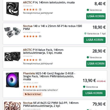
ARCTIC
P14, 140mm laitetuuletin, musta
8,40 €
ACFAN00123A
fiber_manual_record
star
star
star
star
star_half
(5)
Varastossa
Paineoptimoitua jäähdytystä!
LISÄÄ KORIIN
Noctua
140 x 140 x 25mm NF-P14s redux-1500
18,90 €
PWM
NF-P14S-REDUX-1500-PWM
fiber_manual_record
Varastossa 1 kpl
star
star
star
star
star
(8)
LISÄÄ KORIIN
ARCTIC
P14 Value Pack, 140mm
28,90 €
laitetuuletinsarja, 5 kpl, musta
ACFAN00136A
fiber_manual_record
Varastossa
star
star
star
star
star_half
(8)
LISÄÄ KORIIN
Paineoptimoitua jäähdytystä!
Phanteks
M25-140 Gen2 Regular D-RGB -
Single Pack, 140mm PWM-laitetuuletin,
musta
13,90 €
17,90 €
PH-F140M25_G2_DBK01
fiber_manual_record
Varastossa
star
star
star
star
star
(1)
Erinomaista vastinetta rahoillesi!
LISÄÄ KORIIN
Back to School
local_offer
Noctua
NF-A14x25 G2 PWM Sx2-PP, 140mm
79,90 €
PWM-laitetuuletinsarja, 2 kpl
NF-A14X25-G2-PWM-SX2-PP