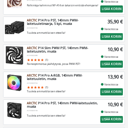
NF-A14X25-G2-PWM
fiber_manual_record
Varastossa
Palkintoja kahminut NF-A14 on takaisin entistä ehompana!
LISÄÄ KORIIN
ARCTIC
P14 Pro PST, 140mm PWM-
35,90 €
laitetuuletinsarja, 5 kpl, musta
ACFAN00319A
fiber_manual_record
Varastossa
Tuuleta ammattilaisen otteella!
LISÄÄ KORIIN
ARCTIC
P14 Slim PWM PST, 140mm PWM-
10,90 €
laitetuuletin, musta
ACFAN00268A
fiber_manual_record
Varastossa
star
star
star
star
star
(1)
LISÄÄ KORIIN
Paineoptimoitua jäähdytystä, jossa PWM PST!
ARCTIC
P14 Pro A-RGB, 140mm PWM-
13,90 €
laitetuuletin, musta
ACFAN00315A
fiber_manual_record
Varastossa
star
star
star
star
star
(1)
LISÄÄ KORIIN
Tuuleta ammattilaisen otteella!
ARCTIC
P14 Pro PST, 140mm PWM-laitetuuletin,
10,90 €
musta
ACFAN00314A
fiber_manual_record
Varastossa
Tuuleta ammattilaisen otteella!
LISÄÄ KORIIN