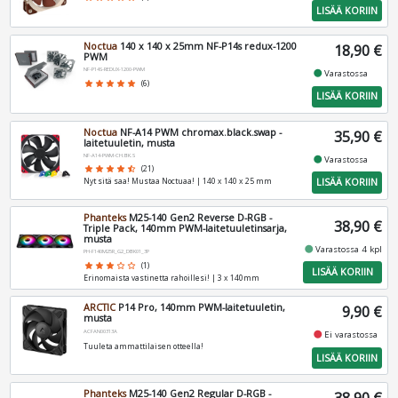
LISÄÄ KORIIN
Noctua
140 x 140 x 25mm NF-P14s redux-1200
18,90 €
PWM
NF-P14S-REDUX-1200-PWM
fiber_manual_record
Varastossa
star
star
star
star
star
(6)
LISÄÄ KORIIN
Noctua
NF-A14 PWM chromax.black.swap -
35,90 €
laitetuuletin, musta
NF-A14-PWM-CH.BK.S
fiber_manual_record
Varastossa
star
star
star
star
star_half
(21)
LISÄÄ KORIIN
Nyt sitä saa! Mustaa Noctuaa! | 140 x 140 x 25 mm
Phanteks
M25-140 Gen2 Reverse D-RGB -
38,90 €
Triple Pack, 140mm PWM-laitetuuletinsarja,
musta
fiber_manual_record
Varastossa 4 kpl
PH-F140M25R_G2_DBK01_3P
star
star
star
star_border
star_border
(1)
LISÄÄ KORIIN
Erinomaista vastinetta rahoillesi! | 3 x 140mm
ARCTIC
P14 Pro, 140mm PWM-laitetuuletin,
9,90 €
musta
ACFAN00313A
fiber_manual_record
Ei varastossa
Tuuleta ammattilaisen otteella!
LISÄÄ KORIIN
Phanteks
M25-140 Gen2 Regular D-RGB -
38,90 €