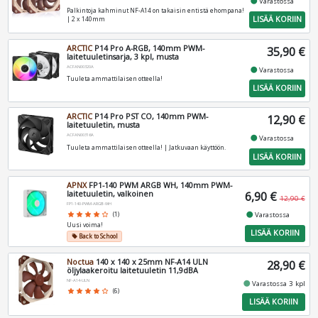
fiber_manual_record
Varastossa
Palkintoja kahminut NF-A14 on takaisin entistä ehompana!
LISÄÄ KORIIN
| 2 x 140mm
ARCTIC
P14 Pro A-RGB, 140mm PWM-
35,90 €
laitetuuletinsarja, 3 kpl, musta
ACFAN00320A
fiber_manual_record
Varastossa
Tuuleta ammattilaisen otteella!
LISÄÄ KORIIN
ARCTIC
P14 Pro PST CO, 140mm PWM-
12,90 €
laitetuuletin, musta
ACFAN00316A
fiber_manual_record
Varastossa
Tuuleta ammattilaisen otteella! | Jatkuvaan käyttöön.
LISÄÄ KORIIN
APNX
FP1-140 PWM ARGB WH, 140mm PWM-
laitetuuletin, valkoinen
6,90 €
12,90 €
FP1-140-PWM-ARGB-WH
fiber_manual_record
Varastossa
star
star
star
star
star_border
(1)
Uusi voima!
LISÄÄ KORIIN
Back to School
local_offer
Noctua
140 x 140 x 25mm NF-A14 ULN
28,90 €
öljylaakeroitu laitetuuletin 11,9dBA
NF-A14-ULN
fiber_manual_record
Varastossa 3 kpl
star
star
star
star
star_border
(6)
LISÄÄ KORIIN