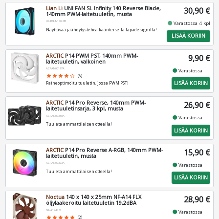
Lian Li
UNI FAN SL Infinity 140 Reverse Blade,
30,90 €
140mm PWM-laitetuuletin, musta
UF-RSLIN140-1B
fiber_manual_record
Varastossa 4 kpl
Näyttävää jäähdytystehoa käänteisellä lapadesignilla!
LISÄÄ KORIIN
ARCTIC
P14 PWM PST, 140mm PWM-
9,90 €
laitetuuletin, valkoinen
ACFAN00197A
fiber_manual_record
Varastossa
star
star
star
star
star_border
(6)
LISÄÄ KORIIN
Paineoptimoitu tuuletin, jossa PWM PST!
ARCTIC
P14 Pro Reverse, 140mm PWM-
26,90 €
laitetuuletinsarja, 3 kpl, musta
ACFAN00330A
fiber_manual_record
Varastossa
Tuuleta ammattilaisen otteella!
LISÄÄ KORIIN
ARCTIC
P14 Pro Reverse A-RGB, 140mm PWM-
15,90 €
laitetuuletin, musta
ACFAN00323A
fiber_manual_record
Varastossa
Tuuleta ammattilaisen otteella!
LISÄÄ KORIIN
Noctua
140 x 140 x 25mm NF-A14 FLX
28,90 €
öljylaakeroitu laitetuuletin 19,2dBA
NF-A14-FLX
fiber_manual_record
Varastossa
star
star
star
star
star
(2)