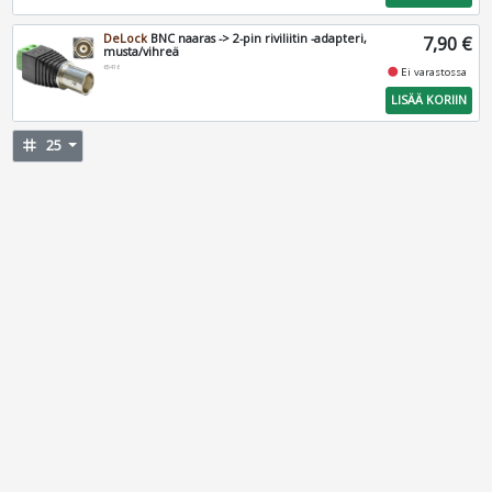
DeLock
BNC naaras -> 2-pin riviliitin -adapteri,
7,90 €
musta/vihreä
65416
fiber_manual_record
Ei varastossa
LISÄÄ KORIIN
tag
25