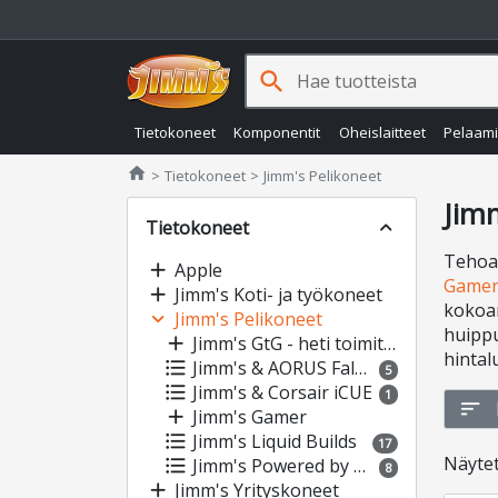
search
Tietokoneet
Komponentit
Oheislaitteet
Pelaam
Jimms.fi
home
Tietokoneet
Jimm's Pelikoneet
Jim
Tietokoneet
expand_less
Tehoa,
add
Apple
Gamer
add
Jimm's Koti- ja työkoneet
kokoam
expand_more
Jimm's Pelikoneet
huippu
add
Jimm's GtG - heti toimitettavissa
hintal
format_list_bulleted
Jimm's & AORUS Falcons
5
format_list_bulleted
Jimm's & Corsair iCUE
1
sort
add
Jimm's Gamer
format_list_bulleted
Jimm's Liquid Builds
17
Näyte
format_list_bulleted
Jimm's Powered by Asus
8
add
Jimm's Yrityskoneet