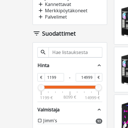
add
Kannettavat
add
Merkkipöytäkoneet
add
Palvelimet
filter_list
Suodattimet
search
Hinta
expand_less
-
€
€
8099 €
1199 €
14999 €
Valmistaja
expand_less
Jimm's
check_box_outline_blank
93