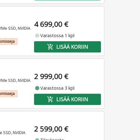
4 699,00 €
VMe SSD, NVIDIA
fiber_manual_record
Varastossa 1 kpl
omisseja
add_shopping_cart
LISÄÄ KORIIN
2 999,00 €
VMe SSD, NVIDIA
fiber_manual_record
Varastossa 3 kpl
omisseja
add_shopping_cart
LISÄÄ KORIIN
2 599,00 €
e SSD, NVIDIA