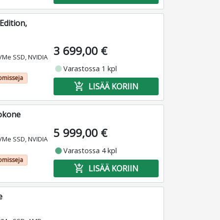
dition,
3 699,00 €
VMe SSD, NVIDIA
fiber_manual_record
Varastossa 1 kpl
omisseja
add_shopping_cart
LISÄÄ KORIIN
tokone
5 999,00 €
VMe SSD, NVIDIA
fiber_manual_record
Varastossa 4 kpl
omisseja
add_shopping_cart
LISÄÄ KORIIN
e