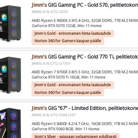
Jimm's
GtG Gaming PC - Gold 570, pelitietoko
JIMMS-A-N-GTG-G570
AMD Ryzen 5 9600X 3.9/5.4 GHz, 32GB DDR5, 1TB M.2 NVM
GeForce RTX 5070 12GB, Win 11 Home
Jimm's Gold - erinomainen hinta-laatusuhde
Norton 360 for Gamers kaupan päälle
Jimm's
GtG Gaming PC - Gold 770 Ti, pelitieto
JIMMS-A-N-GTG-G770TI
AMD Ryzen 7 9700X 3.8/5.5 GHz, 32GB DDR5, 1TB M.2 NVM
GeForce RTX 5070 Ti 16GB, Win 11 Home
Jimm's Gold - erinomainen hinta-laatusuhde
Norton 360 for Gamers kaupan päälle
Jimm's
GtG "67" - Limited Edition, pelitietokon
JIMMS-A-N-GTG-S560-LE67
AMD Ryzen 5 8400F 4.2/4.7 GHz, 16GB DDR5, 1TB M.2 NVM
GeForce RTX 5060 8GB, Win 11 Home
Jimm's Silver - sujuvaan pelaamiseen edullisesti