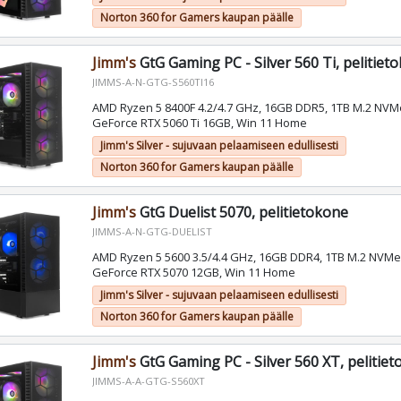
Norton 360 for Gamers kaupan päälle
Jimm's
GtG Gaming PC - Silver 560 Ti, pelitiet
JIMMS-A-N-GTG-S560TI16
AMD Ryzen 5 8400F 4.2/4.7 GHz, 16GB DDR5, 1TB M.2 NVM
GeForce RTX 5060 Ti 16GB, Win 11 Home
Jimm's Silver - sujuvaan pelaamiseen edullisesti
Norton 360 for Gamers kaupan päälle
Jimm's
GtG Duelist 5070, pelitietokone
JIMMS-A-N-GTG-DUELIST
AMD Ryzen 5 5600 3.5/4.4 GHz, 16GB DDR4, 1TB M.2 NVMe
GeForce RTX 5070 12GB, Win 11 Home
Jimm's Silver - sujuvaan pelaamiseen edullisesti
Norton 360 for Gamers kaupan päälle
Jimm's
GtG Gaming PC - Silver 560 XT, pelitie
JIMMS-A-A-GTG-S560XT