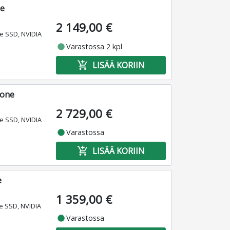
ne
2 149,00 €
e SSD, NVIDIA
fiber_manual_record
Varastossa 2 kpl
add_shopping_cart
LISÄÄ KORIIN
kone
2 729,00 €
e SSD, NVIDIA
fiber_manual_record
Varastossa
add_shopping_cart
LISÄÄ KORIIN
e
1 359,00 €
e SSD, NVIDIA
fiber_manual_record
Varastossa