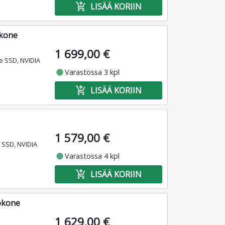
add_shopping_cart
LISÄÄ KORIIN
okone
1 699,00 €
e SSD, NVIDIA
fiber_manual_record
Varastossa 3 kpl
add_shopping_cart
LISÄÄ KORIIN
1 579,00 €
 SSD, NVIDIA
fiber_manual_record
Varastossa 4 kpl
add_shopping_cart
LISÄÄ KORIIN
tokone
1 629,00 €