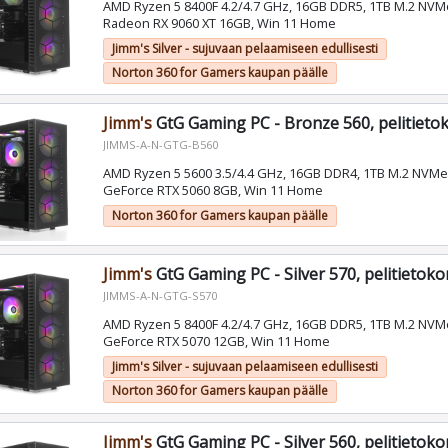
AMD Ryzen 5 8400F 4.2/4.7 GHz, 16GB DDR5, 1TB M.2 NV
Radeon RX 9060 XT 16GB, Win 11 Home
Jimm's Silver - sujuvaan pelaamiseen edullisesti
Norton 360 for Gamers kaupan päälle
Jimm's
GtG Gaming PC - Bronze 560, pelitieto
JIMMS-A-N-GTG-B560
AMD Ryzen 5 5600 3.5/4.4 GHz, 16GB DDR4, 1TB M.2 NVMe
GeForce RTX 5060 8GB, Win 11 Home
Norton 360 for Gamers kaupan päälle
Jimm's
GtG Gaming PC - Silver 570, pelitietok
JIMMS-A-N-GTG-S570
AMD Ryzen 5 8400F 4.2/4.7 GHz, 16GB DDR5, 1TB M.2 NVM
GeForce RTX 5070 12GB, Win 11 Home
Jimm's Silver - sujuvaan pelaamiseen edullisesti
Norton 360 for Gamers kaupan päälle
Jimm's
GtG Gaming PC - Silver 560, pelitietok