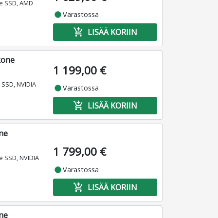
Me SSD, AMD
fiber_manual_record
Varastossa
add_shopping_cart
LISÄÄ KORIIN
kone
1 199,00 €
 SSD, NVIDIA
fiber_manual_record
Varastossa
add_shopping_cart
LISÄÄ KORIIN
one
1 799,00 €
e SSD, NVIDIA
fiber_manual_record
Varastossa
add_shopping_cart
LISÄÄ KORIIN
one