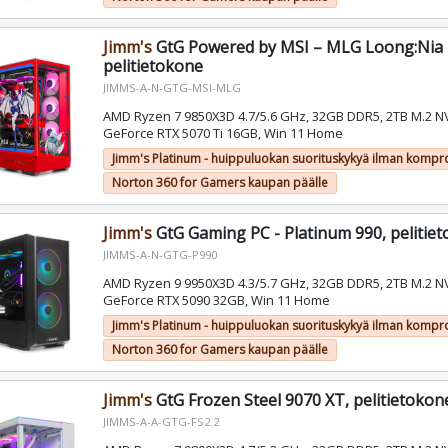
Jimm's
GtG Powered by MSI – MLG Loong:Nia E
pelitietokone
JIMMS-A-N-GTG-MSI-MLG
AMD Ryzen 7 9850X3D 4.7/5.6 GHz, 32GB DDR5, 2TB M.2 N
GeForce RTX 5070 Ti 16GB, Win 11 Home
Jimm's Platinum - huippuluokan suorituskykyä ilman kompr
Norton 360 for Gamers kaupan päälle
Jimm's
GtG Gaming PC - Platinum 990, pelitie
JIMMS-A-N-GTG-P990
AMD Ryzen 9 9950X3D 4.3/5.7 GHz, 32GB DDR5, 2TB M.2 N
GeForce RTX 5090 32GB, Win 11 Home
Jimm's Platinum - huippuluokan suorituskykyä ilman kompr
Norton 360 for Gamers kaupan päälle
Jimm's
GtG Frozen Steel 9070 XT, pelitietokon
JIMMS-A-A-GTG-FS2.2