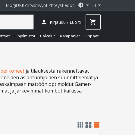
brightness_medium
Blogi
UKK
Yritysmyynti
Yhteystiedot
FI
person
shopping_cart
Kirjaudu / Luo tili
otteet
Ohjelmistot
Palvelut
Kampanjat
Oppaat
pelikoneet
ja tilauksesta rakennettavat
likoneiden asiantuntijoiden suunnittelemat ja
 raskaimpaan mättöön optimoidut Gamer-
eimmät ja järkevimmät kombot kaikissa
apps
grid_view
table_rows