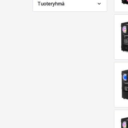
Tuoteryhmä
expand_more