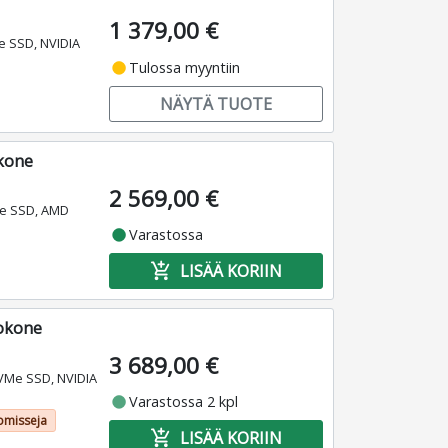
1 379,00 €
e SSD, NVIDIA
fiber_manual_record
Tulossa myyntiin
NÄYTÄ TUOTE
okone
2 569,00 €
Me SSD, AMD
fiber_manual_record
Varastossa
add_shopping_cart
LISÄÄ KORIIN
tokone
3 689,00 €
VMe SSD, NVIDIA
fiber_manual_record
Varastossa 2 kpl
omisseja
add_shopping_cart
LISÄÄ KORIIN