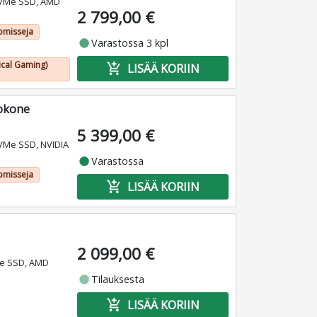
NVMe SSD, AMD
2 799,00 €
omisseja
fiber_manual_record
Varastossa 3 kpl
ical Gaming)
add_shopping_cart
LISÄÄ KORIIN
tokone
5 399,00 €
VMe SSD, NVIDIA
fiber_manual_record
Varastossa
omisseja
add_shopping_cart
LISÄÄ KORIIN
2 099,00 €
Me SSD, AMD
fiber_manual_record
Tilauksesta
add_shopping_cart
LISÄÄ KORIIN