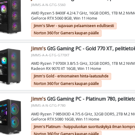
JIMMS-A-N-GTG-S560
AMD Ryzen 5 8400F 4.2/4.7 GHz, 16GB DDR5, 1TB M.2 NVM
GeForce RTX 5060 8GB, Win 11 Home
Jimm's Silver - sujuvaan pelaamiseen edullisesti
Norton 360 for Gamers kaupan päälle
Jimm's
GtG Gaming PC - Gold 770 XT, pelitiet
JIMMS-A-A-GTG-G770XT
AMD Ryzen 7 9700X 3.8/5.5 GHz, 32GB DDR5, 1TB M.2 NV
Radeon RX 9070 XT 16GB, Win 11 Home
Jimm's Gold - erinomainen hinta-laatusuhde
Norton 360 for Gamers kaupan päälle
Jimm's
GtG Gaming PC - Platinum 780, pelitie
JIMMS-A-N-GTG-P780
AMD Ryzen 7 9850X3D 4.7/5.6 GHz, 32GB DDR5, 2TB M.2 N
GeForce RTX 5080 16GB, Win 11 Home
Jimm's Platinum - huippuluokan suorituskykyä ilman kompr
Norton 360 for Gamers kaupan päälle