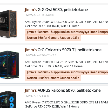
Jimm's
GtG Owl 5080, pelitietokone
JIMMS-A-N-GTG-NXA80
AMD Ryzen 7 9850X3D 4.7/5.6 GHz, 32GB DDR5, 2TB M.2 N
GeForce RTX 5080 16GB, Win 11 Home
Jimm's Platinum - huippuluokan suorituskykyä ilman kompr
Norton 360 for Gamers kaupan päälle
Jimm's
GtG Colortrix 5070 Ti, pelitietokone
JIMMS-A-N-GTG-CT-V2.3
AMD Ryzen 7 9800X3D 4.7/5.2 GHz, 32GB DDR5, 2TB M.2 N
GeForce RTX 5070 Ti 16GB, Win 11 Home
Jimm's Platinum - huippuluokan suorituskykyä ilman kompr
Norton 360 for Gamers kaupan päälle
Jimm's
AORUS Falcons 5070, pelitietokone
JIMMS-A-N-GB26-5
AMD Ryzen 7 9700X 3.8/5.5 GHz, 32GB DDR5, 2TB M.2 NVM
GeForce RTX 5070 12GB, Win 11 Home