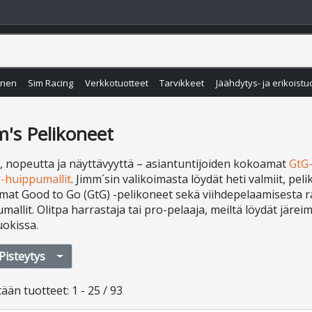
inen
Sim Racing
Verkkotuotteet
Tarvikkeet
Jäähdytys- ja erikoistu
m's Pelikoneet
 nopeutta ja näyttävyyttä – asiantuntijoiden kokoamat
GtG-
-huippumallit
. Jimm´sin valikoimasta löydät heti valmiit, pe
at Good to Go (GtG) -pelikoneet sekä viihdepelaamisesta
mallit. Olitpa harrastaja tai pro-pelaaja, meiltä löydät jär
uokissa.
Pisteytys
tään
tuotteet
:
1 - 25 / 93