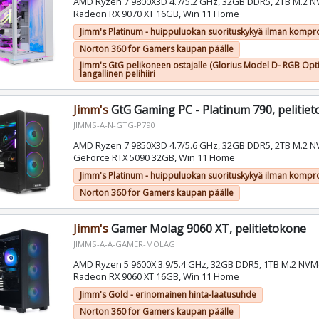
AMD Ryzen 7 9800X3D 4.7/5.2 GHz, 32GB DDR5, 2TB M.2 
Radeon RX 9070 XT 16GB, Win 11 Home
Jimm's Platinum - huippuluokan suorituskykyä ilman kompr
Norton 360 for Gamers kaupan päälle
Jimm's GtG pelikoneen ostajalle (Glorius Model D- RGB Opt
langallinen pelihiiri
Jimm's
GtG Gaming PC - Platinum 790, pelitie
JIMMS-A-N-GTG-P790
AMD Ryzen 7 9850X3D 4.7/5.6 GHz, 32GB DDR5, 2TB M.2 N
GeForce RTX 5090 32GB, Win 11 Home
Jimm's Platinum - huippuluokan suorituskykyä ilman kompr
Norton 360 for Gamers kaupan päälle
Jimm's
Gamer Molag 9060 XT, pelitietokone
JIMMS-A-A-GAMER-MOLAG
AMD Ryzen 5 9600X 3.9/5.4 GHz, 32GB DDR5, 1TB M.2 NV
Radeon RX 9060 XT 16GB, Win 11 Home
Jimm's Gold - erinomainen hinta-laatusuhde
Norton 360 for Gamers kaupan päälle