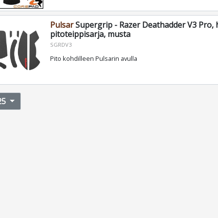
Pulsar
Supergrip - Razer Deathadder V3 Pro, h
pitoteippisarja, musta
SGRDV3
Pito kohdilleen Pulsarin avulla
25