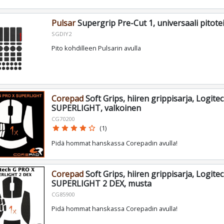
Pulsar
Supergrip Pre-Cut 1, universaali pitote
SGDIY2
Pito kohdilleen Pulsarin avulla
Corepad
Soft Grips, hiiren grippisarja, Logite
SUPERLIGHT, valkoinen
CG70200
star
star
star
star
star_border
(1)
Pidä hommat hanskassa Corepadin avulla!
Corepad
Soft Grips, hiiren grippisarja, Logite
SUPERLIGHT 2 DEX, musta
CG85900
Pidä hommat hanskassa Corepadin avulla!