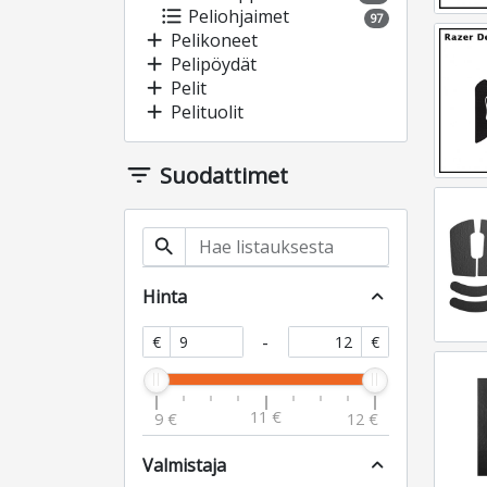
format_list_bulleted
Peliohjaimet
97
add
Pelikoneet
add
Pelipöydät
add
Pelit
add
Pelituolit
filter_list
Suodattimet
search
Hinta
expand_less
-
€
€
11 €
9 €
12 €
Valmistaja
expand_less