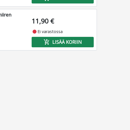
iiren
11,90 €
fiber_manual_record
Ei varastossa
add_shopping_cart
LISÄÄ KORIIN