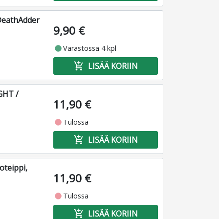
 DeathAdder
9,90 €
fiber_manual_record
Varastossa 4 kpl
add_shopping_cart
LISÄÄ KORIIN
GHT /
11,90 €
fiber_manual_record
Tulossa
add_shopping_cart
LISÄÄ KORIIN
oteippi,
11,90 €
fiber_manual_record
Tulossa
add_shopping_cart
LISÄÄ KORIIN