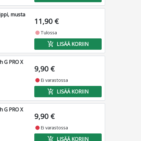
ippi, musta
11,90 €
fiber_manual_record
Tulossa
add_shopping_cart
LISÄÄ KORIIN
ch G PRO X
9,90 €
fiber_manual_record
Ei varastossa
add_shopping_cart
LISÄÄ KORIIN
ch G PRO X
9,90 €
fiber_manual_record
Ei varastossa
add_shopping_cart
LISÄÄ KORIIN