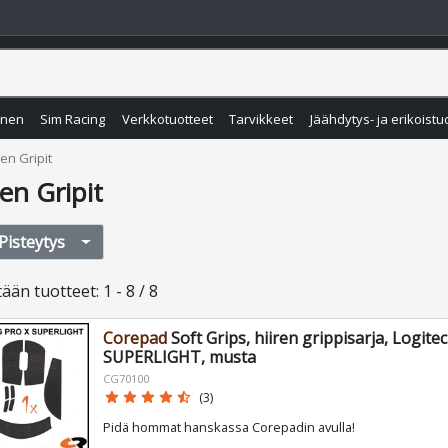
inen
Sim Racing
Verkkotuotteet
Tarvikkeet
Jäähdytys- ja erikoistu
ien Gripit
ien Gripit
Pisteytys
tään
tuotteet
:
1 - 8 / 8
Corepad
Soft Grips, hiiren grippisarja, Logite
SUPERLIGHT, musta
CG70100
star
star
star
star
star_half
(3)
Pidä hommat hanskassa Corepadin avulla!