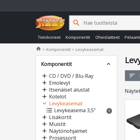
search
Tietokoneet
Komponentit
Oheislaitteet
Pelaam
Jimms.fi
home
Komponentit
Levykeasemat
Lev
Komponentit
expand_less
sort
add
CD / DVD / Blu-Ray
add
Emolevyt
add
Itsenäiset alustat
Näyte
add
Kotelot
expand_more
Levykeasemat
format_list_bulleted
Levykeasema 3,5"
1
add
Lisäkortit
add
Muistit
add
Näytönohjaimet
add
Prosessorit