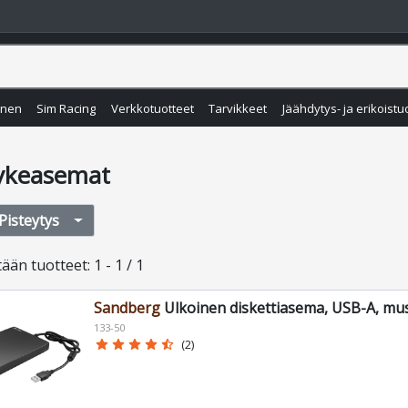
inen
Sim Racing
Verkkotuotteet
Tarvikkeet
Jäähdytys- ja erikoistu
ykeasemat
Pisteytys
tään
tuotteet
:
1 - 1 / 1
Sandberg
Ulkoinen diskettiasema, USB-A, mu
133-50
star
star
star
star
star_half
(2)