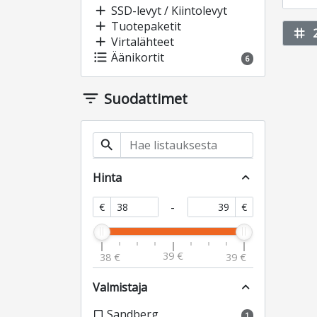
add
SSD-levyt / Kiintolevyt
add
Tuotepaketit
tag
add
Virtalähteet
format_list_bulleted
Äänikortit
6
filter_list
Suodattimet
search
Hinta
expand_less
-
€
€
39 €
38 €
39 €
Valmistaja
expand_less
Sandberg
check_box_outline_blank
1