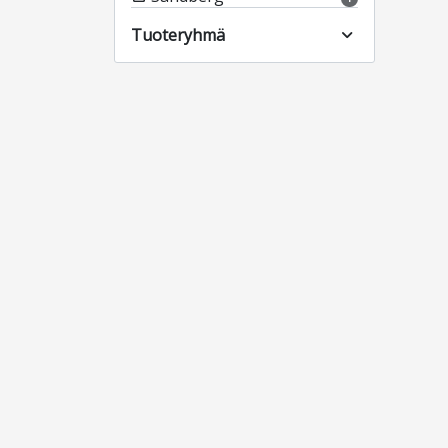
Tuoteryhmä
expand_more