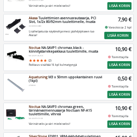
NA-SAVP3-CH.WH
LISÄÄ KORIIN
Värinät veks ja väri mieleiseksi!
Akasa
Tuulettimien asennusrautasarja, PCI
7,90 €
Slot, 1x/2x 80/92mm tuulettimelle, musta
AK-MX304-08BK
fiber_manual_record
Varastossa 2 kpl
Lisähelpotusta näytönohjaimesi jäähdytykseen tuo
LISÄÄ KORIIN
Akasa!
Noctua
NA-SAVP1 chromax.black -
10,90 €
kiinnitystarvikepakkaus tuulettimille, musta
NA-SAVP1.BLACK
fiber_manual_record
Toimittajilla
star
star
star
star
star
(2)
LISÄÄ KORIIN
Pakkaus sisältää 16 kpl kulmatyynyjä
Aquatuning
M3 x 50mm uppokantainen ruuvi
0,50 €
(1kpl)
AT94544
fiber_manual_record
Toimittajilla
LISÄÄ KORIIN
Noctua
NA-SAVP3 chromax.green,
10,90 €
tärinänvaimennussarja Noctuan NF-A15
tuulettimille, vihreä
fiber_manual_record
Toimittajilla
NA-SAVP3-CH.GR
LISÄÄ KORIIN
Värinät veks ja väri mieleiseksi!
SilverStone
FDP01, VRM-jäähdytystuuletimen