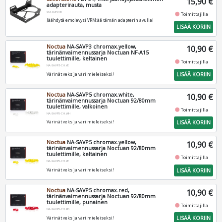
15,90 €
adapterirauta, musta
SST-FDP01B
fiber_manual_record
Toimittajilla
Jäähdytä emolevysi VRM:ää tämän adapterin avulla!
LISÄÄ KORIIN
Noctua
NA-SAVP3 chromax.yellow,
10,90 €
tärinänvaimennussarja Noctuan NF-A15
tuulettimille, keltainen
fiber_manual_record
Toimittajilla
NA-SAVP3-CH.YE
LISÄÄ KORIIN
Värinät veks ja väri mieleiseksi!
Noctua
NA-SAVP5 chromax.white,
10,90 €
tärinänvaimennussarja Noctuan 92/80mm
tuulettimille, valkoinen
fiber_manual_record
Toimittajilla
NA-SAVP5-CH.WH
LISÄÄ KORIIN
Värinät veks ja väri mieleiseksi!
Noctua
NA-SAVP5 chromax.yellow,
10,90 €
tärinänvaimennussarja Noctuan 92/80mm
tuulettimille, keltainen
fiber_manual_record
Toimittajilla
NA-SAVP5-CH.YE
LISÄÄ KORIIN
Värinät veks ja väri mieleiseksi!
Noctua
NA-SAVP5 chromax.red,
10,90 €
tärinänvaimennussarja Noctuan 92/80mm
tuulettimille, punainen
fiber_manual_record
Toimittajilla
NA-SAVP5-CH.RD
LISÄÄ KORIIN
Värinät veks ja väri mieleiseksi!