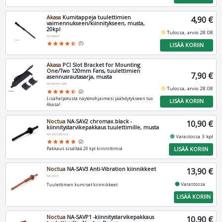
Akasa
Kumitappeja tuulettimien
4,90 €
vaimennukseen/kiinnitykseen, musta,
20kpl
fiber_manual_record
Tulossa, arvio 28.08
AK-MX003
star
star
star
star
star_half
(7)
LISÄÄ KORIIN
Akasa
PCI Slot Bracket for Mounting
One/Two 120mm Fans, tuulettimien
7,90 €
asennusrautasarja, musta
AK-MX304-12BK
fiber_manual_record
Tulossa, arvio 28.08
star
star
star
star
star_half
(2)
Lisähelpotusta näytönohjaimesi jäähdytykseen tuo
LISÄÄ KORIIN
Akasa!
Noctua
NA-SAV2 chromax.black -
10,90 €
kiinnitystarvikepakkaus tuulettimille, musta
NA-SAV2.BLACK
fiber_manual_record
Varastossa 3 kpl
star
star
star
star
star
(2)
LISÄÄ KORIIN
Pakkaus sisältää 20 kpl kiinnittimiä
Noctua
NA-SAV3 Anti-Vibration kiinnikkeet
13,90 €
NA-SAV3
fiber_manual_record
Varastossa
Tuulettimen kumiset kiinnikkeet.
LISÄÄ KORIIN
Noctua
NA-SAVP1 -kiinnitystarvikepakkaus
10,90 €