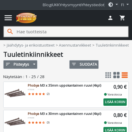
brightness_medium
Blogi
UKK
Yritysmyynti
Yhteystiedot
FI
menu
person
shopping_cart
search
Jimms.fi
me
Jäähdytys- ja erikoistuotteet
Asennustarvikkeet
Tuuletinkiinnikkeet
Tuuletinkiinnikkeet
sort
Pisteytys
filter_list
SUODATA
apps
grid_view
table_rows
Näytetään
:
1 - 25 / 28
Phobya
M3 x 35mm uppokantainen ruuvi (4kpl)
0,90 €
AT35060
fiber_manual_record
star
star
star
star
star
(2)
Varastossa
LISÄÄ KORIIN
Phobya
M3 x 30mm uppokantainen ruuvi (4kpl)
0,80 €
AT35090
fiber_manual_record
star
star
star
star
star_half
(3)
Varastossa
LISÄÄ KORIIN