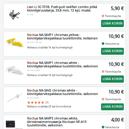
Lian Li
SC-T31B, Push-pull rad/fan combo pitkä
5,90 €
kiinnitysruuvisarja, 33,8 mm, 12 kpl, musta
SC-T31B
fiber_manual_record
Toimittajilla
LISÄÄ KORIIN
Noctua
NA-SAVP1 chromax.yellow -
10,90 €
kiinnitystarvikepakkaus tuulettimille, keltainen
NA-SAVP1.YELLOW
fiber_manual_record
Varastossa
Pakkaus sisältää 16 kpl kulmatyynyjä
LISÄÄ KORIIN
Noctua
NA-SAVP1 chromax.white -
10,90 €
kiinnitystarvikepakkaus tuulettimille, valkoinen
NA-SAVP1.WHITE
fiber_manual_record
Toimittajilla
Pakkaus sisältää 16 kpl kulmatyynyjä
LISÄÄ KORIIN
Noctua
NA-SAV2 chromax.white -
10,90 €
kiinnitystarvikepakkaus tuulettimille, valkoinen
NA-SAV2.WHITE
fiber_manual_record
Toimittajilla
star
star
star
star
star
(1)
LISÄÄ KORIIN
Pakkaus sisältää 20 kpl kiinnittimiä
Noctua
NA-SAVP3 chromax.white,
4,00 €
tärinänvaimennussarja Noctuan NF-A15
tuulettimille, valkoinen
fiber_manual_record
Varastossa