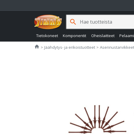
search
Tietokoneet
Komponentit
Oheislaitteet
Pelaam
Jimms.fi
home
Jäähdytys- ja erikoistuotteet
Asennustarvikkee