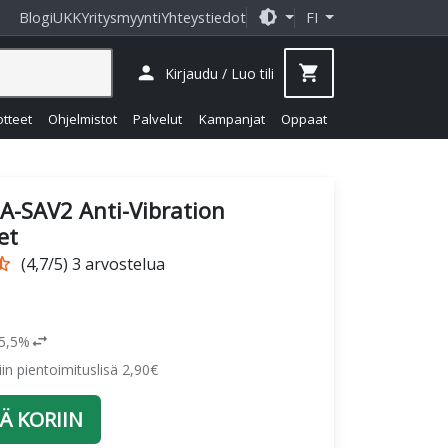
brightness_medium
Blogi
UKK
Yritysmyynti
Yhteystiedot
FI
person
shopping_cart
Kirjaudu / Luo tili
otteet
Ohjelmistot
Palvelut
Kampanjat
Oppaat
A-SAV2 Anti-Vibration
et
r_half
(4,7/5) 3 arvostelua
swap_horiz
25,5%
siin pientoimituslisä 2,90€
Ä KORIIN