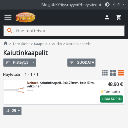
brightness_medium
Blogi
UKK
Yritysmyynti
Yhteystiedot
FI
menu
person
shopping_cart
search
Jimms.fi
home
Tarvikkeet
Kaapelit
Audio
Kaiutinkaapelit
Kaiutinkaapelit
sort
Pisteytys
filter_list
SUODATA
apps
grid_view
table_rows
Näytetään
:
1 - 1 / 1
Deltaco
Kaiutinkaapeli, 2x0,75mm, kela 50m,
48,90 €
valkoinen
MM-299
fiber_manual_record
Toimittajilla
LISÄÄ KORIIN
tag
25