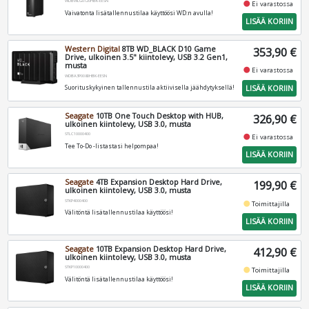
WDBWLG0120HBK-EESN
fiber_manual_record
Ei varastossa
Vaivatonta lisätallennustilaa käyttöösi WD:n avulla!
LISÄÄ KORIIN
Western Digital
8TB WD_BLACK D10 Game
353,90 €
Drive, ulkoinen 3.5" kiintolevy, USB 3.2 Gen1,
musta
fiber_manual_record
Ei varastossa
WDBA3P0080HBK-EESN
LISÄÄ KORIIN
Suorituskykyinen tallennustila aktiivisella jäähdytyksellä!
Seagate
10TB One Touch Desktop with HUB,
326,90 €
ulkoinen kiintolevy, USB 3.0, musta
STLC10000400
fiber_manual_record
Ei varastossa
Tee To-Do -listastasi helpompaa!
LISÄÄ KORIIN
Seagate
4TB Expansion Desktop Hard Drive,
199,90 €
ulkoinen kiintolevy, USB 3.0, musta
STKP4000400
fiber_manual_record
Toimittajilla
Välitöntä lisätallennustilaa käyttöösi!
LISÄÄ KORIIN
Seagate
10TB Expansion Desktop Hard Drive,
412,90 €
ulkoinen kiintolevy, USB 3.0, musta
STKP10000400
fiber_manual_record
Toimittajilla
Välitöntä lisätallennustilaa käyttöösi!
LISÄÄ KORIIN