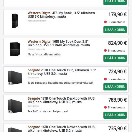
LISÄÄ KORIIN
Western Digital
4TB My Book , 3.5" ulkoinen
178,90 €
USB 3.0 kiintolevy, musta
WDBBGB0040HBK-EESN
fiber_manual_record
Ei varastossa
LISÄÄ KORIIN
Western Digital
16TB My Book Duo, 3.5"
824,90 €
ulkoinen USB 3.1 RAID -kiintolevy, musta
WDBFBE0160JBK-EESN
fiber_manual_record
Ei varastossa
Massiivista tallennustilaa!
LISÄÄ KORIIN
Seagate
20TB One Touch Hub, ulkoinen 3.5"
724,90 €
kiintolevy, USB 3.0, musta
STLC20000400
fiber_manual_record
Ei varastossa
Tästä runsaasti lisätallennustilaa käyttöösi vaivatta!
LISÄÄ KORIIN
Seagate
18TB One Touch Desktop with HUB,
783,90 €
ulkoinen kiintolevy, USB 3.0, musta
STLC18000400
fiber_manual_record
Ei varastossa
Tee To-Do -listastasi helpompaa!
LISÄÄ KORIIN
Seagate
16TB One Touch Desktop with HUB,
735,90 €
ulkoinen kiintolevy, USB 3.0, musta