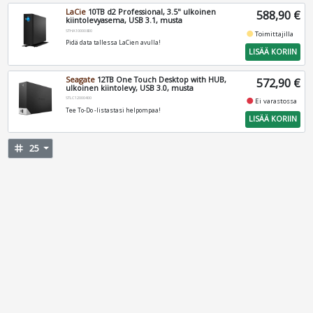
LaCie
10TB d2 Professional, 3.5" ulkoinen
588,90 €
kiintolevyasema, USB 3.1, musta
STHA10000800
fiber_manual_record
Toimittajilla
Pidä data tallessa LaCien avulla!
LISÄÄ KORIIN
Seagate
12TB One Touch Desktop with HUB,
572,90 €
ulkoinen kiintolevy, USB 3.0, musta
STLC12000400
fiber_manual_record
Ei varastossa
Tee To-Do -listastasi helpompaa!
LISÄÄ KORIIN
tag
25