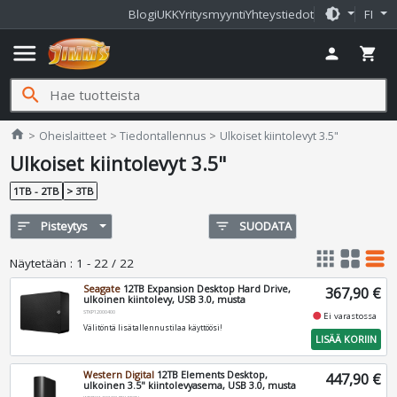
brightness_medium
Blogi
UKK
Yritysmyynti
Yhteystiedot
FI
menu
person
shopping_cart
search
Jimms.fi
home
Oheislaitteet
Tiedontallennus
Ulkoiset kiintolevyt 3.5"
Ulkoiset kiintolevyt 3.5"
1TB - 2TB
> 3TB
sort
Pisteytys
filter_list
SUODATA
apps
grid_view
table_rows
Näytetään
:
1 - 22 / 22
Seagate
12TB Expansion Desktop Hard Drive,
367,90 €
ulkoinen kiintolevy, USB 3.0, musta
STKP12000400
fiber_manual_record
Ei varastossa
Välitöntä lisätallennustilaa käyttöösi!
LISÄÄ KORIIN
Western Digital
12TB Elements Desktop,
447,90 €
ulkoinen 3.5" kiintolevyasema, USB 3.0, musta