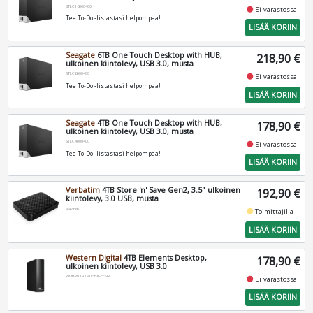
STLC16000400
fiber_manual_record
Ei varastossa
Tee To-Do -listastasi helpompaa!
LISÄÄ KORIIN
Seagate
6TB One Touch Desktop with HUB,
218,90 €
ulkoinen kiintolevy, USB 3.0, musta
STLC6000400
fiber_manual_record
Ei varastossa
Tee To-Do -listastasi helpompaa!
LISÄÄ KORIIN
Seagate
4TB One Touch Desktop with HUB,
178,90 €
ulkoinen kiintolevy, USB 3.0, musta
STLC4000400
fiber_manual_record
Ei varastossa
Tee To-Do -listastasi helpompaa!
LISÄÄ KORIIN
Verbatim
4TB Store 'n' Save Gen2, 3.5" ulkoinen
192,90 €
kiintolevy, 3.0 USB, musta
V47685
fiber_manual_record
Toimittajilla
LISÄÄ KORIIN
Western Digital
4TB Elements Desktop,
178,90 €
ulkoinen kiintolevy, USB 3.0
WDBWLG0040HBK-EESN
fiber_manual_record
Ei varastossa
LISÄÄ KORIIN