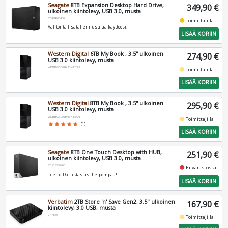
Seagate
8TB Expansion Desktop Hard Drive,
349,90 €
ulkoinen kiintolevy, USB 3.0, musta
STKP8000400
fiber_manual_record
Toimittajilla
Välitöntä lisätallennustilaa käyttöösi!
LISÄÄ KORIIN
Western Digital
6TB My Book , 3.5'' ulkoinen
274,90 €
USB 3.0 kiintolevy, musta
WDBBGB0060HBK-EESN
fiber_manual_record
Toimittajilla
LISÄÄ KORIIN
Western Digital
8TB My Book , 3.5'' ulkoinen
295,90 €
USB 3.0 kiintolevy, musta
WDBBGB0080HBK-EESN
fiber_manual_record
Toimittajilla
star
star
star
star
star
(1)
LISÄÄ KORIIN
Seagate
8TB One Touch Desktop with HUB,
251,90 €
ulkoinen kiintolevy, USB 3.0, musta
STLC8000400
fiber_manual_record
Ei varastossa
Tee To-Do -listastasi helpompaa!
LISÄÄ KORIIN
Verbatim
2TB Store 'n' Save Gen2, 3.5" ulkoinen
167,90 €
kiintolevy, 3.0 USB, musta
V47683
fiber_manual_record
Toimittajilla