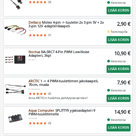
fiber_manual_record
star
star
star
star
star
(5)
Varastossa
LISÄÄ KORIIN
Deltaco
Molex 4-pin -> tuuletin 2x 3-pin 5V + 2x
2,90 €
3-pin 12V -adapterikaapeli
SSI-38
fiber_manual_record
Toimittajilla
star
star
star
star
star
(1)
LISÄÄ KORIIN
Noctua
NA-SRC7 4-Pin PWM Low-Noise
10,90 €
Adapteri, 3kpl
NA-SRC7
fiber_manual_record
Varastossa
LISÄÄ KORIIN
ARCTIC
1 -> 4 PWM-tuulettimen jakokaapeli,
7,90 €
70cm, musta
ACCBL00007A
fiber_manual_record
Varastossa
star
star
star
star
star
(3)
LISÄÄ KORIIN
Anna ARCTICin huolehtia jäähdytystarpeistasi!
Aqua Computer
SPLITTY9 y-jakoadapteri 9
14,90 €
PWM-tuulettimelle
AT1012925
fiber_manual_record
Varastossa
star
star
star
star
star
(5)
LISÄÄ KORIIN