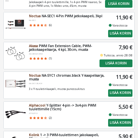
Jakokaapeli 4-pin tuulettimille, 1x 4-pin PWM naaras, 5x
LISÄÄ KORIIN
4-pin PWM uros, 1x Molex uros, 45cm, musta
Noctua
NA-SEC1 4-Pin PWM jatkokaapeli, 3kpl
11,90 €
NA-SEC1
fiber_manual_record
star
star
star
star
star_half
(6)
Varastossa
LISÄÄ KORIIN
Akasa
PWM Fan Extension Cable, PWM-
7,90 €
jatkokaapelisarja, 4 kpl, 30cm, musta
AK-CBFA01-KT04
fiber_manual_record
Tulossa, arvio 28.08
star
star
star
star
star
(1)
LISÄÄ KORIIN
Noctua
NA-SYC1 chromax.black Y-kaapelisarja,
11,90 €
musta
NA-SYC1.BLACK
fiber_manual_record
Varastossa
3 x Y-tuuletinkaapeli, musta punossukitus
LISÄÄ KORIIN
Alphacool
Y-Splitter 4-pin -> 3x4-pin PWM
5,50 €
tuulettimille (15cm)
AT1023112
fiber_manual_record
Varastossa
star
star
star
star
star_half
(2)
LISÄÄ KORIIN
Kolink
1 -> 3 PWM-tuulettimen jakokaapeli,
5,90 €