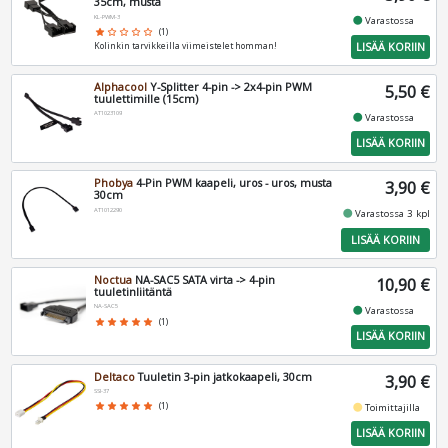
35cm, musta
KL-PWM-3
fiber_manual_record
Varastossa
star
star_border
star_border
star_border
star_border
(1)
LISÄÄ KORIIN
Kolinkin tarvikkeilla viimeistelet homman!
Alphacool
Y-Splitter 4-pin -> 2x4-pin PWM
5,50 €
tuulettimille (15cm)
AT1023109
fiber_manual_record
Varastossa
LISÄÄ KORIIN
Phobya
4-Pin PWM kaapeli, uros - uros, musta
3,90 €
30cm
AT1012290
fiber_manual_record
Varastossa 3 kpl
LISÄÄ KORIIN
Noctua
​NA-SAC5 SATA virta -> 4-pin
10,90 €
tuuletinliitäntä
NA-SAC5
fiber_manual_record
Varastossa
star
star
star
star
star
(1)
LISÄÄ KORIIN
Deltaco
Tuuletin 3-pin jatkokaapeli, 30cm
3,90 €
SSI-37
fiber_manual_record
star
star
star
star
star
(1)
Toimittajilla
LISÄÄ KORIIN