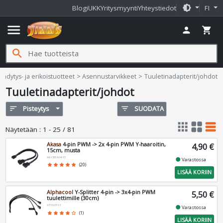
brightness_medium
Blogi
UKK
Yritysmyynti
Yhteystiedot
FI
menu
person
shopping_cart
search
ms.fi
ähdytys- ja erikoistuotteet
Asennustarvikkeet
Tuuletinadapterit/johdot
Tuuletinadapterit/johdot
sort
Pisteytys
filter_list
SUODATA
apps
grid_view
table_rows
Näytetään
:
1 - 25 / 81
Akasa
4-pin PWM -> 2x 4-pin PWM Y-haaroitin,
4,90 €
15cm, musta
AK-CBFA04-15
fiber_manual_record
Varastossa
star
star
star
star
star
(20)
LISÄÄ KORIIN
Alphacool
Y-Splitter 4-pin -> 3x4-pin PWM
5,50 €
tuulettimille (30cm)
AT1023113
fiber_manual_record
Varastossa
star
star
star
star
star_border
(1)
LISÄÄ KORIIN