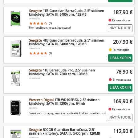
Seagate
1TB Guardian BarraCuda, 2.5" sisäinen
187,90 €
kiintolevy, SATA III, 5400rpm, 128MB
ST1000LM048
fiber_manual_record
Ei varastossa
star
star
star
star
star_border
(5)
NÄYTÄ TUOTE
Monipuolinen, nopea, luotettava!
Seagate
4TB Guardian BarraCuda, 2.5" sisäinen
207,90 €
kiintolevy, SATA III, 5400rpm, 128MB
ST4000LM024
fiber_manual_record
Toimittajilla
star
star
star
star
star
(1)
LISÄÄ KORIIN
Seagate
1TB BarraCuda Pro, 2.5" sisäinen
78,90 €
kiintolevy, SATA III, 7200 rpm, 128MB
ST1000LM049
fiber_manual_record
Ei varastossa
LISÄÄ KORIIN
Western Digital
1TB WD10SPSX, 2.5" sisäinen
169,90 €
kiintolevy, SATA III, 7200rpm, 64mb
WD10SPSX
fiber_manual_record
Ei varastossa
Suuri suorituskyky, suuri kapasiteetti, korkea luotettavuus!
NÄYTÄ TUOTE
Seagate
500GB Guardian BarraCuda, 2.5"
112,90 €
sisäinen kiintolevy, SATA III, 5400rpm, 128MB
ST500LM030