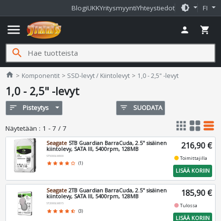
brightness_medium
Blogi
UKK
Yritysmyynti
Yhteystiedot
FI
menu
person
shopping_cart
search
Jimms.fi
home
Komponentit
SSD-levyt / Kiintolevyt
1,0 - 2,5" -levyt
1,0 - 2,5" -levyt
sort
Pisteytys
filter_list
SUODATA
apps
grid_view
table_rows
Näytetään
:
1 - 7 / 7
Seagate
5TB Guardian BarraCuda, 2.5" sisäinen
216,90 €
kiintolevy, SATA III, 5400rpm, 128MB
ST5000LM000
fiber_manual_record
Toimittajilla
star
star
star
star
star_border
(1)
LISÄÄ KORIIN
Seagate
2TB Guardian BarraCuda, 2.5" sisäinen
185,90 €
kiintolevy, SATA III, 5400rpm, 128MB
ST2000LM015
fiber_manual_record
Tulossa
star
star
star
star
star_half
(3)
LISÄÄ KORIIN