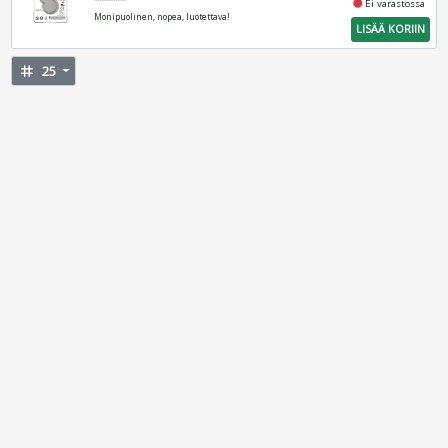
fiber_manual_record
Ei varastossa
Monipuolinen, nopea, luotettava!
LISÄÄ KORIIN
tag
25