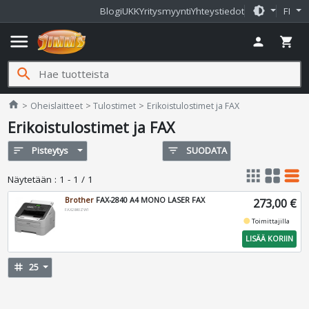
brightness_medium
Blogi
UKK
Yritysmyynti
Yhteystiedot
FI
menu
person
shopping_cart
search
Jimms.fi
home
Oheislaitteet
Tulostimet
Erikoistulostimet ja FAX
Erikoistulostimet ja FAX
sort
Pisteytys
filter_list
SUODATA
apps
grid_view
table_rows
Näytetään
:
1 - 1 / 1
Brother
FAX-2840 A4 MONO LASER FAX
273,00 €
FAX2840ZW1
fiber_manual_record
Toimittajilla
LISÄÄ KORIIN
tag
25