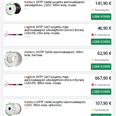
Deltaco
S/FTP Cat6a suojattu asennuskaapeli
141,90 €
ulkokäyttöön, LSZH, 100m kela, musta
TP-52
fiber_manual_record
Toimittajilla
LISÄÄ KORIIN
Logilink
S/FTP Cat7 suojattu maa-
46,90 €
asennuskaapeli ulkokäyttöön (Direct Burial),
LSZH-PE, 25m kela, musta
fiber_manual_record
Ei varastossa
CPV0080
LISÄÄ KORIIN
Deltaco
U/UTP Cat5e asennuskaapeli, 100m
62,90 €
kela, harmaa
TP-40
fiber_manual_record
Toimittajilla
LISÄÄ KORIIN
Logilink
S/FTP Cat7 suojattu maa-
667,90 €
asennuskaapeli ulkokäyttöön (Direct Burial),
LSZH-PE, 500m kela, musta
fiber_manual_record
Ei varastossa
CPV0084
LISÄÄ KORIIN
Deltaco
U/FTP Cat6a suojattu asennuskaapeli,
107,90 €
LSZH, 100m kela, valkoinen
TP-54C
fiber_manual_record
Toimittajilla