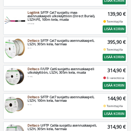
LISÄÄ KORIIN
Logilink
S/FTP Cat7 suojattu maa-
139,90 €
asennuskaapeli ulkokäyttöön (Direct Burial),
LSZH-PE, 100m kela, musta
fiber_manual_record
Toimittajilla
CPV0082
LISÄÄ KORIIN
Deltaco
S/FTP Cat7 suojattu asennuskaapeli,
395,90 €
LSZH, 305m kela, harmaa
TP-71
fiber_manual_record
Toimittajilla
LISÄÄ KORIIN
Deltaco
F/UTP Cat6 suojattu asennuskaapeli
314,90 €
ulkokäyttöön, LSZH, 305m kela, musta
TP-49G
fiber_manual_record
Ei varastossa
LISÄÄ KORIIN
Deltaco
S/FTP Cat7 suojattu asennuskaapeli,
144,90 €
LSZH, 100m kela, harmaa
TP-70
fiber_manual_record
Toimittajilla
LISÄÄ KORIIN
Deltaco
U/FTP Cat6a suojattu asennuskaapeli,
314,90 €
LSZH, 305m kela, harmaa