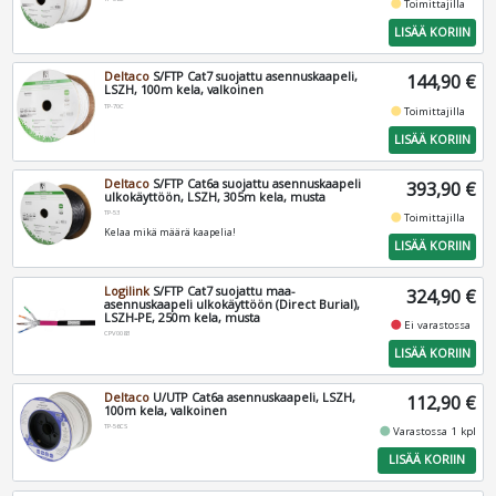
fiber_manual_record
Toimittajilla
LISÄÄ KORIIN
Deltaco
S/FTP Cat7 suojattu asennuskaapeli,
144,90 €
LSZH, 100m kela, valkoinen
TP-70C
fiber_manual_record
Toimittajilla
LISÄÄ KORIIN
Deltaco
S/FTP Cat6a suojattu asennuskaapeli
393,90 €
ulkokäyttöön, LSZH, 305m kela, musta
TP-53
fiber_manual_record
Toimittajilla
Kelaa mikä määrä kaapelia!
LISÄÄ KORIIN
Logilink
S/FTP Cat7 suojattu maa-
324,90 €
asennuskaapeli ulkokäyttöön (Direct Burial),
LSZH-PE, 250m kela, musta
fiber_manual_record
Ei varastossa
CPV0083
LISÄÄ KORIIN
Deltaco
U/UTP Cat6a asennuskaapeli, LSZH,
112,90 €
100m kela, valkoinen
TP-56CS
fiber_manual_record
Varastossa 1 kpl
LISÄÄ KORIIN