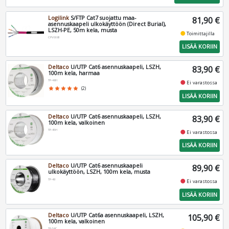
Logilink
S/FTP Cat7 suojattu maa-
81,90 €
asennuskaapeli ulkokäyttöön (Direct Burial),
LSZH-PE, 50m kela, musta
fiber_manual_record
Toimittajilla
CPV0081
LISÄÄ KORIIN
Deltaco
U/UTP Cat6 asennuskaapeli, LSZH,
83,90 €
100m kela, harmaa
TP-46H
fiber_manual_record
Ei varastossa
star
star
star
star
star
(2)
LISÄÄ KORIIN
Deltaco
U/UTP Cat6 asennuskaapeli, LSZH,
83,90 €
100m kela, valkoinen
TP-45H
fiber_manual_record
Ei varastossa
LISÄÄ KORIIN
Deltaco
U/UTP Cat6 asennuskaapeli
89,90 €
ulkokäyttöön, LSZH, 100m kela, musta
TP-49
fiber_manual_record
Ei varastossa
LISÄÄ KORIIN
Deltaco
U/UTP Cat6a asennuskaapeli, LSZH,
105,90 €
100m kela, valkoinen
TP-56C