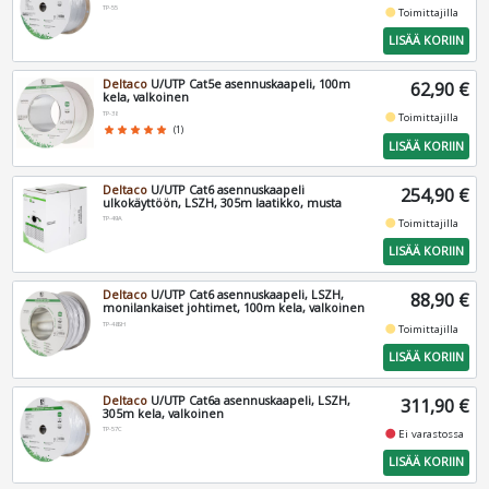
TP-55
fiber_manual_record
Toimittajilla
LISÄÄ KORIIN
Deltaco
U/UTP Cat5e asennuskaapeli, 100m
62,90 €
kela, valkoinen
TP-38
fiber_manual_record
Toimittajilla
star
star
star
star
star
(1)
LISÄÄ KORIIN
Deltaco
U/UTP Cat6 asennuskaapeli
254,90 €
ulkokäyttöön, LSZH, 305m laatikko, musta
TP-49A
fiber_manual_record
Toimittajilla
LISÄÄ KORIIN
Deltaco
U/UTP Cat6 asennuskaapeli, LSZH,
88,90 €
monilankaiset johtimet, 100m kela, valkoinen
TP-48SH
fiber_manual_record
Toimittajilla
LISÄÄ KORIIN
Deltaco
U/UTP Cat6a asennuskaapeli, LSZH,
311,90 €
305m kela, valkoinen
TP-57C
fiber_manual_record
Ei varastossa
LISÄÄ KORIIN