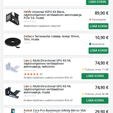
LISÄÄ KORIIN
HAVN
Universal VGPU Kit Black,
89,90 €
näytönohjaimen vertikaalinen asennussarja,
PCIe 5.0, musta
fiber_manual_record
Toimittajilla
HVN-AS-UVGPK-51
LISÄÄ KORIIN
Näytönohjain näyttävästi näkyville!
Deltaco
Tarranauha rullassa, leveys 10mm,
10,90 €
10m, musta
CM1010S
fiber_manual_record
Varastossa
LISÄÄ KORIIN
Lian Li
Multi-Directional GPU Kit V4,
74,90 €
näytönohjaimen vertikaalinen
asennussarja, valkoinen
fiber_manual_record
Tulossa, arvio 11.08
G89.VG4-5-V4W.00
star
star
star
star
star
(2)
LISÄÄ KORIIN
Esittele näyttiksesi uudella kulmalla! PCIe 5.0
Lian Li
Multi-Directional GPU Kit V4,
74,90 €
näytönohjaimen vertikaalinen
asennussarja, musta
fiber_manual_record
Tulossa, arvio 26.08
G89.VG4-5-V4X.00
LISÄÄ KORIIN
Esittele näyttiksesi uudella kulmalla! PCIe 5.0
Kolink
Core Pro Aluminium Infinity Mirror VGA
29,90 €