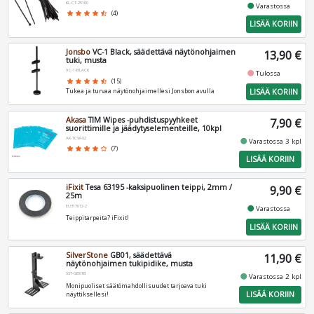
KL-CT-25100
fiber_manual_record
Varastossa
star
star
star
star
star_half
(4)
LISÄÄ KORIIN
Jonsbo
VC-1 Black, säädettävä näytönohjaimen
13,90 €
tuki, musta
VC-1-BLACK
fiber_manual_record
Tulossa
star
star
star
star
star_half
(15)
LISÄÄ KORIIN
Tukea ja turvaa näytönohjaimellesi Jonsbon avulla
Akasa
TIM Wipes -puhdistuspyyhkeet
7,90 €
suorittimille ja jäädytyselementeille, 10kpl
AK-TCW-02
fiber_manual_record
Varastossa 3 kpl
star
star
star
star
star_border
(7)
LISÄÄ KORIIN
iFixit
Tesa 63195 -kaksipuolinen teippi, 2mm /
9,90 €
25m
EU317072-2
fiber_manual_record
Varastossa
Teippitarpeita? iFixit!
LISÄÄ KORIIN
SilverStone
GB01, säädettävä
11,90 €
näytönohjaimen tukipidike, musta
SST-GB01B
fiber_manual_record
Varastossa 2 kpl
Monipuoliset säätömahdollisuudet tarjoava tuki
LISÄÄ KORIIN
näyttiksellesi!