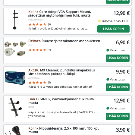
Kolink
Core Adept VGA Support Mount,
12,90 €
säädettävä näytönohjaimen tuki, musta
COREADEPT-VGA-S
fiber_manual_record
Tulossa, arvio 11.08
star
star
star
star
star_half
(6)
LISÄÄ KORIIN
Kolinkin avulla pidät näytönohjaimesi tanassa!
Deltaco
Ruuvisarja tietokoneen asennukseen
6,90 €
SV-5
fiber_manual_record
star
star
star
star
star_half
(7)
Varastossa
LISÄÄ KORIIN
ARCTIC
MX Cleaner, puhdistusliinapakkaus
9,90 €
lämpötahnan poistoon, 40kpl
ACTCP00033A
fiber_manual_record
Varastossa
star
star
star
star
star_half
(6)
LISÄÄ KORIIN
Näppärä ja vaivaton tapa puhdistaa vanhat tahnat!
Lian Li
GB-002, näytönohjaimen tukirauta,
12,90 €
musta
GB-002
fiber_manual_record
Varastossa
Näppärä lisätuki näytönohjaimellesi! | E-ATX & ATX -
LISÄÄ KORIIN
yhteensopiva
Kolink
Nippusidesarja, 2,5 x 100 mm, 100 kpl,
3,90 €
musta