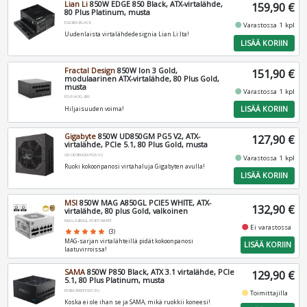
Lian Li
850W EDGE 850 Black, ATX-virtalähde,
159,90 €
80 Plus Platinum, musta
EG0850-BLACK
fiber_manual_record
Varastossa 1 kpl
Uudenlaista virtalähdedesignia Lian Li:lta!
LISÄÄ KORIIN
Fractal Design
850W Ion 3 Gold,
151,90 €
modulaarinen ATX-virtalähde, 80 Plus Gold,
musta
fiber_manual_record
Varastossa 1 kpl
FD-P-IA3G-850
LISÄÄ KORIIN
Hiljaisuuden voima!
Gigabyte
850W UD850GM PG5 V2, ATX-
127,90 €
virtalähde, PCIe 5.1, 80 Plus Gold, musta
GP-UD850GM-PG5-V2
fiber_manual_record
Varastossa 1 kpl
Ruoki kokoonpanosi virtahaluja Gigabyten avulla!
LISÄÄ KORIIN
MSI
850W MAG A850GL PCIE5 WHITE, ATX-
132,90 €
virtalähde, 80 plus Gold, valkoinen
MAG-A850GL-PCIE5-WHITE
fiber_manual_record
Ei varastossa
star
star
star
star
star
(3)
MAG-sarjan virtalähteillä pidät kokoonpanosi
LISÄÄ KORIIN
laatuvirroissa!
SAMA
850W P850 Black, ATX 3.1 virtalähde, PCIe
129,90 €
5.1, 80 Plus Platinum, musta
P0850-BKPFF001-EU
fiber_manual_record
Toimittajilla
Koska ei ole ihan se ja SAMA, mikä ruokkii koneesi!