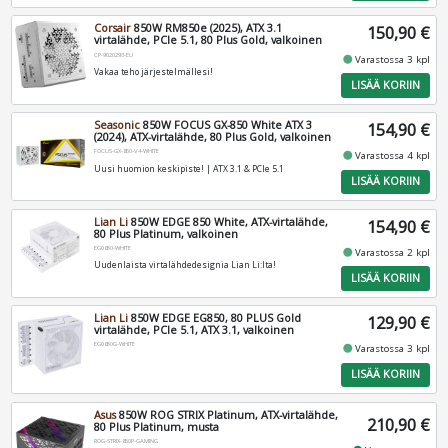
Corsair
850W RM850e (2025), ATX 3.1
150,90 €
virtalähde, PCIe 5.1, 80 Plus Gold, valkoinen
CP-9020293-EU
fiber_manual_record
Varastossa 3 kpl
Vakaa teho järjestelmällesi!
LISÄÄ KORIIN
Seasonic
850W FOCUS GX-850 White ATX 3
154,90 €
(2024), ATX-virtalähde, 80 Plus Gold, valkoinen
FOCUS-GX-850-V4-WHITE
fiber_manual_record
Varastossa 4 kpl
Uusi huomion keskipiste! | ATX 3.1 & PCIe 5.1
LISÄÄ KORIIN
Lian Li
850W EDGE 850 White, ATX-virtalähde,
154,90 €
80 Plus Platinum, valkoinen
EG0850-WHITE
fiber_manual_record
Varastossa 2 kpl
Uudenlaista virtalähdedesignia Lian Li:lta!
LISÄÄ KORIIN
Lian Li
850W EDGE EG850, 80 PLUS Gold
129,90 €
virtalähde, PCIe 5.1, ATX 3.1, valkoinen
EG0850G-WHITE
fiber_manual_record
Varastossa 3 kpl
LISÄÄ KORIIN
Asus
850W ROG STRIX Platinum, ATX-virtalähde,
210,90 €
80 Plus Platinum, musta
ROG-STRIX-850P-GAMING