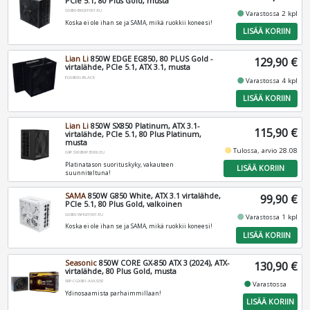
PCIe 5.1, 80 Plus Gold, musta
G0850-BKGFF001-EU
fiber_manual_record
Varastossa 2 kpl
Koska ei ole ihan se ja SAMA, mikä ruokkii koneesi!
LISÄÄ KORIIN
Lian Li
850W EDGE EG850, 80 PLUS Gold -
129,90 €
virtalähde, PCIe 5.1, ATX 3.1, musta
EG0850G-BLACK
fiber_manual_record
Varastossa 4 kpl
LISÄÄ KORIIN
Lian Li
850W SX850 Platinum, ATX 3.1-
115,90 €
virtalähde, PCIe 5.1, 80 Plus Platinum,
musta
fiber_manual_record
Tulossa, arvio 28.08
G9P.SX0850P.B000.EU
Platinatason suorituskyky, vakauteen
LISÄÄ KORIIN
suunniteltuna!
SAMA
850W G850 White, ATX 3.1 virtalähde,
99,90 €
PCIe 5.1, 80 Plus Gold, valkoinen
G0850-WHGFF001-EU
fiber_manual_record
Varastossa 1 kpl
Koska ei ole ihan se ja SAMA, mikä ruokkii koneesi!
LISÄÄ KORIIN
Seasonic
850W CORE GX-850 ATX 3 (2024), ATX-
130,90 €
virtalähde, 80 Plus Gold, musta
SRP-CGX851-A5A32SF
fiber_manual_record
Varastossa
Ydinosaamista parhaimmillaan!
LISÄÄ KORIIN