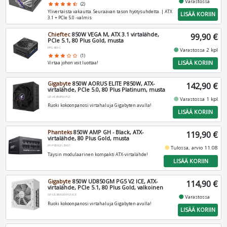
fiber_manual_record
Varastossa
star
star
star
star
star_half
(2)
Ylivertaista vakautta. Seuraavan tason hyötysuhdetta. | ATX
LISÄÄ KORIIN
3.1 + PCIe 5.0 -valmis
Chieftec
850W VEGA M, ATX 3.1 virtalähde,
99,90 €
PCIe 5.1, 80 Plus Gold, musta
PPG-850-C
fiber_manual_record
Varastossa 2 kpl
star
star
star
star_border
star_border
(1)
LISÄÄ KORIIN
Virtaa johon voit luottaa!
Gigabyte
850W AORUS ELITE P850W, ATX-
142,90 €
virtalähde, PCIe 5.0, 80 Plus Platinum, musta
GP-AE850PM-PG5
fiber_manual_record
Varastossa 1 kpl
Ruoki kokoonpanosi virtahaluja Gigabyten avulla!
LISÄÄ KORIIN
Phanteks
850W AMP GH - Black, ATX-
119,90 €
virtalähde, 80 Plus Gold, musta
PH-P850GH_BK01
fiber_manual_record
Tulossa, arvio 11.08
Täysin modulaarinen kompakti ATX-virtalähde!
LISÄÄ KORIIN
Gigabyte
850W UD850GM PG5 V2 ICE, ATX-
114,90 €
virtalähde, PCIe 5.1, 80 Plus Gold, valkoinen
GP-UD850GM-PG5-ICE
fiber_manual_record
Varastossa
Ruoki kokoonpanosi virtahaluja Gigabyten avulla!
LISÄÄ KORIIN