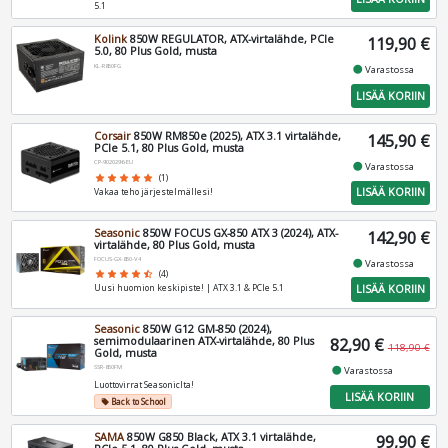
5.1
Kolink
850W REGULATOR, ATX-virtalähde, PCIe
119,90 €
5.0, 80 Plus Gold, musta
KL-R850FG
fiber_manual_record
Varastossa
LISÄÄ KORIIN
Corsair
850W RM850e (2025), ATX 3.1 virtalähde,
145,90 €
PCIe 5.1, 80 Plus Gold, musta
CP-9020296-EU
fiber_manual_record
Varastossa
star
star
star
star
star
(1)
LISÄÄ KORIIN
Vakaa teho järjestelmällesi!
Seasonic
850W FOCUS GX-850 ATX 3 (2024), ATX-
142,90 €
virtalähde, 80 Plus Gold, musta
FOCUS-GX-850-V4
fiber_manual_record
Varastossa
star
star
star
star
star_half
(4)
LISÄÄ KORIIN
Uusi huomion keskipiste! | ATX 3.1 & PCIe 5.1
Seasonic
850W G12 GM-850 (2024),
semimodulaarinen ATX-virtalähde, 80 Plus
82,90 €
118,90 €
Gold, musta
SSR-850FM
fiber_manual_record
Varastossa
Luottovirrat Seasoniclta!
LISÄÄ KORIIN
Back to School
local_offer
SAMA
850W G850 Black, ATX 3.1 virtalähde,
99,90 €