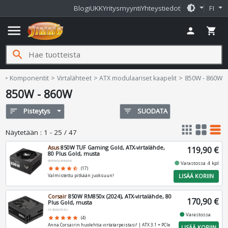
brightness_medium
Blogi
UKK
Yritysmyynti
Yhteystiedot
FI
menu
person
shopping_cart
search
Jimms.fi
e
Komponentit
Virtalähteet
ATX modulaariset kaapelit
850W - 860W
850W - 860W
sort
Pisteytys
filter_list
SUODATA
apps
grid_view
table_rows
Näytetään
:
1 - 25 / 47
Asus
850W TUF Gaming Gold, ATX-virtalähde,
119,90 €
80 Plus Gold, musta
90YE00S2-B0NA00
fiber_manual_record
Varastossa 4 kpl
star
star
star
star
star_half
(17)
LISÄÄ KORIIN
Valmistettu pitkään juoksuun!
Corsair
850W RM850x (2024), ATX-virtalähde, 80
170,90 €
Plus Gold, musta
CP-9020270-EU
fiber_manual_record
Varastossa
star
star
star
star
star
(4)
Anna Corsairin huolehtia virtatarpeistasi! | ATX 3.1 + PCIe
LISÄÄ KORIIN