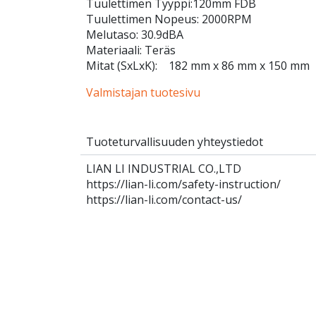
Tuulettimen Tyyppi:120mm FDB
Tuulettimen Nopeus: 2000RPM
Melutaso: 30.9dBA
Materiaali: Teräs
Mitat (SxLxK): 182 mm x 86 mm x 150 mm
Valmistajan tuotesivu
Tuoteturvallisuuden yhteystiedot
LIAN LI INDUSTRIAL CO.,LTD
https://lian-li.com/safety-instruction/
https://lian-li.com/contact-us/