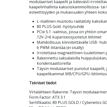
modulaariset kaapelit ja kätevästi irrotett
kaapelinhallinta kaksoiskammiollisissa- tai
esteettisyyden ja mukavuuden yhteen kok
L-mallinen muotoilu räätälöity kaksikam
80 PLUS Gold -hyötysuhde
PCIe 5.1 -valmius, jossa on yhtiön oma
12V-2×6 kupariseosjuotetut liittimet
Mahdollisuus kiinnitettävälle USB- hubill
6 PWM-liitäntää (ei sisälly)
Irrotettava magneettinen tuulettimen 
Rakennettu saksalaisilla huippuluokan
kondensaattoreilla
Täysin modulaariset punotut kaapelit, 
kaapelikammat MB/CPU/GPU-liittimiss
Tekniset tiedot
Virtalähteen Rakenne: Täysin modulaarine
Form Factor: ATX 3.1
Sertifikaatio: 80 PLUS GOLD / Cybenetics 