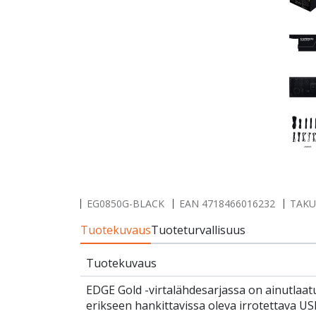
EG0850G-BLACK
EAN
4718466016232
TAKU
Tuotekuvaus
Tuoteturvallisuus
Tuotekuvaus
EDGE Gold -virtalähdesarjassa on ainutlaa
erikseen hankittavissa oleva irrotettava U