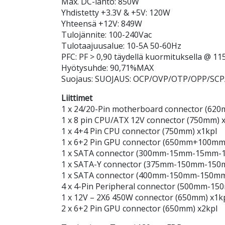
Max. DC-lähtö: 850W
Yhdistetty +3.3V & +5V: 120W
Yhteensä +12V: 849W
Tulojännite: 100-240Vac
Tulotaajuusalue: 10-5A 50-60Hz
PFC: PF > 0,90 täydellä kuormituksella @ 11
Hyötysuhde: 90,71%MAX
Suojaus: SUOJAUS: OCP/OVP/OTP/OPP/SCP
Liittimet
1 x 24/20-Pin motherboard connector (620
1 x 8 pin CPU/ATX 12V connector (750mm) 
1 x 4+4 Pin CPU connector (750mm) x1kpl
1 x 6+2 Pin GPU connector (650mm+100mm)
1 x SATA connector (300mm-15mm-15mm-1
1 x SATA-Y connector (375mm-150mm-150
1 x SATA connector (400mm-150mm-150m
4 x 4-Pin Peripheral connector (500mm-
1 x 12V – 2X6 450W connector (650mm) x1k
2 x 6+2 Pin GPU connector (650mm) x2kpl