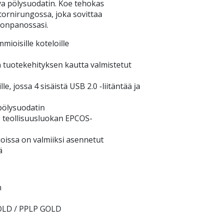
ava pölysuodatin. Koe tehokas
 tornirungossa, joka sovittaa
oonpanossasi.
mioisille koteloille
n tuotekehityksen kautta valmistetut
e, jossa 4 sisäistä USB 2.0 -liitäntää ja
pölysuodatin
, teollisuusluokan EPCOS-
joissa on valmiiksi asennetut
ä
n
GOLD / PPLP GOLD