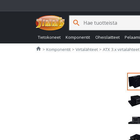
search
Tietokoneet
Komponentit
Oheislaitteet
Pelaam
Jimms.fi
home
Komponentit
Virtalähteet
ATX 3.x virtalähteet