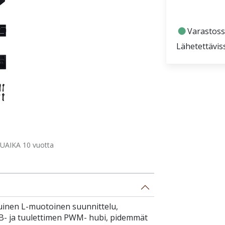
fiber_manual_record
Varastoss
Lähetettävis
UAIKA 10 vuotta
tuinen L-muotoinen suunnittelu,
SB- ja tuulettimen PWM- hubi, pidemmät