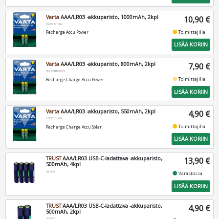
Varta
AAA/LR03 -akkuparisto, 1000mAh, 2kpl
10,90 €
05703301402
fiber_manual_record
Toimittajilla
Recharge Accu Power
LISÄÄ KORIIN
Varta
AAA/LR03 -akkuparisto, 800mAh, 2kpl
7,90 €
4008496550579
fiber_manual_record
Toimittajilla
Recharge Charge Accu Power
LISÄÄ KORIIN
Varta
AAA/LR03 -akkuparisto, 550mAh, 2kpl
4,90 €
56733101402
fiber_manual_record
Toimittajilla
Recharge Charge Accu Solar
LISÄÄ KORIIN
TRUST
AAA/LR03 USB-C-ladattava -akkuparisto,
13,90 €
500mAh, 4kpl
302494
fiber_manual_record
Varastossa
LISÄÄ KORIIN
TRUST
AAA/LR03 USB-C-ladattava -akkuparisto,
4,90 €
500mAh, 2kpl
302492