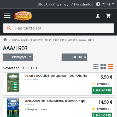
brightness_medium
Blogi
UKK
Yritysmyynti
Yhteystiedot
FI
menu
person
shopping_cart
search
Jimms.fi
home
Tarvikkeet
Paristot, akut ja laturit
Akut
AAA/LR03
AAA/LR03
sort
Pisteytys
filter_list
SUODATA
apps
grid_view
table_rows
Näytetään
:
1 - 13 / 13
Deltaco
AAA/LR03 -akkuparisto, 1000mAh, 4kpl
6,90 €
ULT-NH1000AAA-4P
fiber_manual_record
Toimittajilla
LISÄÄ KORIIN
Varta
AAA/LR03 -akkuparisto, 1000mAh, 4kpl
14,90 €
4008496594375
fiber_manual_record
Toimittajilla
Recharge Accu Power
LISÄÄ KORIIN