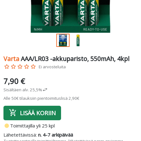
Varta
AAA/LR03 -akkuparisto, 550mAh, 4kpl
star_border
star_border
star_border
star_border
star_border
Ei arvosteluita
7,90 €
Sisältäen alv. 25,5%
swap_horiz
Alle 50€ tilauksiin pientoimituslisä 2,90€
add_shopping_cart
LISÄÄ KORIIN
fiber_manual_record
Toimittajilla yli 25 kpl
Lähetettävissä:
n. 4-7 arkipäivää
Tuotetta saatavilla toimittajiltamme, lähetettävissä paras arviomme