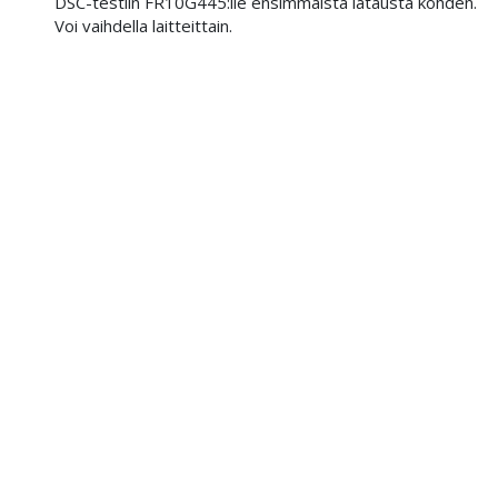
DSC-testiin FR10G445:lle ensimmäistä latausta kohden.
Voi vaihdella laitteittain.