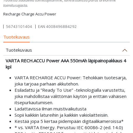
toimitusajasta.
Recharge Charge Accu Power
56743101404
EAN
4008496884292
Tuotekuvaus
Tuotekuvaus
VARTA RECH.ACCU Power AAA 550mAh läpipainopakkaus 4
kpl
VARTA RECHARGE ACCU Power: Tehokkain tuotesarja,
joka tarjoaa parhaan akkutehon.
Esiladattu ja ”Ready To Use” -teknologialla varustettu,
joka mahdollistaa välittömän käytön ja erittäin vähäisen
itsepurkautumisen.
Ladattavissa ilman muistivaikutusta
Sopii kaikkiin latureihin ja kaikkiin vakiolaitteisiin.
Kestää jopa 5 kertaa pidempään digitaalikameroissa*
* vs. VARTA Energy. Perustuu IEC 60086-2 (ed. 14.0)