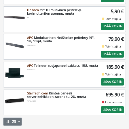
Deltaco
19" 1U muovinen peitelevy,
5,90 €
korimutteriton asennus, musta
19-8
fiber_manual_record
Toimittajilla
LISÄÄ KORIIN
APC
Modulaarinen NetShelter-peitelevy 19",
79,90 €
1U, 10kpl, musta
AR8136BLK
fiber_manual_record
Toimittajilla
LISÄÄ KORIIN
APC
Telineen suojapaneelipakkaus, 15U, musta
185,90 €
AR8101BLK
fiber_manual_record
Toimittajilla
LISÄÄ KORIIN
StarTech.com
Kiinteä paneeli
695,90 €
serverikehikkoon, saranoitu, 2U, musta
RKPNLHS2U
fiber_manual_record
Ei varastossa
LISÄÄ KORIIN
tag
25