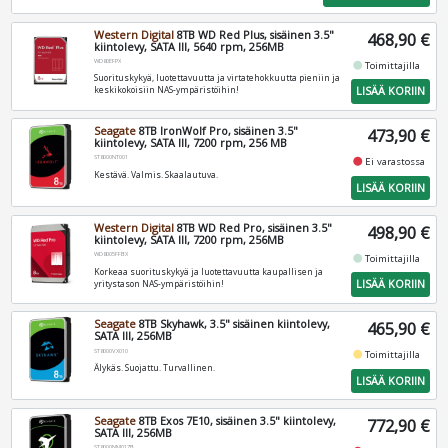
Western Digital
8TB WD Red Plus, sisäinen 3.5"
468,90 €
kiintolevy, SATA III, 5640 rpm, 256MB
WD80EFPX
fiber_manual_record
Toimittajilla
Suorituskykyä, luotettavuutta ja virtatehokkuutta pieniin ja
LISÄÄ KORIIN
keskikokoisiin NAS-ympäristöihin!
Seagate
8TB IronWolf Pro, sisäinen 3.5"
473,90 €
kiintolevy, SATA III, 7200 rpm, 256 MB
ST8000NT001
fiber_manual_record
Ei varastossa
Kestävä. Valmis. Skaalautuva.
LISÄÄ KORIIN
Western Digital
8TB WD Red Pro, sisäinen 3.5"
498,90 €
kiintolevy, SATA III, 7200 rpm, 256MB
WD8005FFBX
fiber_manual_record
Toimittajilla
Korkeaa suorituskykyä ja luotettavuutta kaupallisen ja
LISÄÄ KORIIN
yritystason NAS-ympäristöihin!
Seagate
8TB Skyhawk, 3.5" sisäinen kiintolevy,
465,90 €
SATA III, 256MB
ST8000VX010
fiber_manual_record
Toimittajilla
Älykäs. Suojattu. Turvallinen.
LISÄÄ KORIIN
Seagate
8TB Exos 7E10, sisäinen 3.5" kiintolevy,
772,90 €
SATA III, 256MB
ST8000NM017B