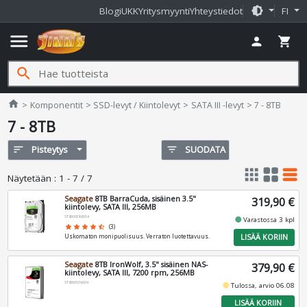
brightness_medium
Blogi
UKK
Yritysmyynti
Yhteystiedot
FI
menu
person
shopping_cart
search
Jimms.fi
home
Komponentit
SSD-levyt / Kiintolevyt
SATA III -levyt
7 - 8TB
7 - 8TB
sort
Pisteytys
filter_list
SUODATA
apps
grid_view
table_rows
Näytetään
:
1 - 7 / 7
Seagate
8TB BarraCuda, sisäinen 3.5"
319,90 €
kiintolevy, SATA III, 256MB
ST8000DM004
fiber_manual_record
Varastossa 3 kpl
star
star
star
star
star_half
(3)
LISÄÄ KORIIN
Uskomaton monipuolisuus. Verraton luotettavuus.
Seagate
8TB IronWolf, 3.5" sisäinen NAS-
379,90 €
kiintolevy, SATA III, 7200 rpm, 256MB
ST8000VN004
fiber_manual_record
Tulossa, arvio 06.08
LISÄÄ KORIIN