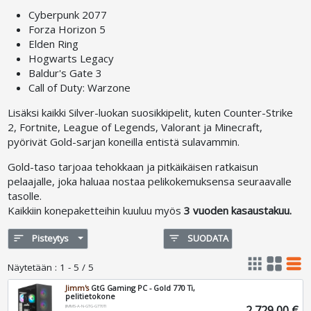
Cyberpunk 2077
Forza Horizon 5
Elden Ring
Hogwarts Legacy
Baldur's Gate 3
Call of Duty: Warzone
Lisäksi kaikki Silver-luokan suosikkipelit, kuten Counter-Strike
2, Fortnite, League of Legends, Valorant ja Minecraft,
pyörivät Gold-sarjan koneilla entistä sulavammin.
Gold-taso tarjoaa tehokkaan ja pitkäikäisen ratkaisun
pelaajalle, joka haluaa nostaa pelikokemuksensa seuraavalle
tasolle.
Kaikkiin konepaketteihin kuuluu myös
3 vuoden kasaustakuu.
sort
Pisteytys
filter_list
SUODATA
apps
grid_view
table_rows
Näytetään
:
1 - 5 / 5
Jimm's
GtG Gaming PC - Gold 770 Ti,
pelitietokone
2 729,00 €
JIMMS-A-N-GTG-G770TI