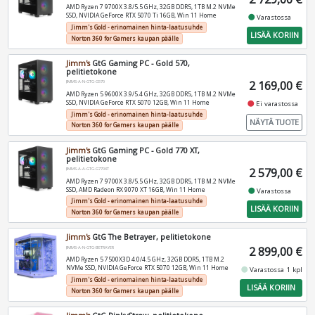
AMD Ryzen 7 9700X 3.8/5.5 GHz, 32GB DDR5, 1TB M.2 NVMe
SSD, NVIDIA GeForce RTX 5070 Ti 16GB, Win 11 Home
fiber_manual_record
Varastossa
Jimm's Gold - erinomainen hinta-laatusuhde
LISÄÄ KORIIN
Norton 360 for Gamers kaupan päälle
Jimm's
GtG Gaming PC - Gold 570,
pelitietokone
2 169,00 €
JIMMS-A-N-GTG-G570
AMD Ryzen 5 9600X 3.9/5.4 GHz, 32GB DDR5, 1TB M.2 NVMe
SSD, NVIDIA GeForce RTX 5070 12GB, Win 11 Home
fiber_manual_record
Ei varastossa
Jimm's Gold - erinomainen hinta-laatusuhde
NÄYTÄ TUOTE
Norton 360 for Gamers kaupan päälle
Jimm's
GtG Gaming PC - Gold 770 XT,
pelitietokone
2 579,00 €
JIMMS-A-A-GTG-G770XT
AMD Ryzen 7 9700X 3.8/5.5 GHz, 32GB DDR5, 1TB M.2 NVMe
SSD, AMD Radeon RX 9070 XT 16GB, Win 11 Home
fiber_manual_record
Varastossa
Jimm's Gold - erinomainen hinta-laatusuhde
LISÄÄ KORIIN
Norton 360 for Gamers kaupan päälle
Jimm's
GtG The Betrayer, pelitietokone
2 899,00 €
JIMMS-A-N-GTG-BETRAYER
AMD Ryzen 5 7500X3D 4.0/4.5 GHz, 32GB DDR5, 1TB M.2
NVMe SSD, NVIDIA GeForce RTX 5070 12GB, Win 11 Home
fiber_manual_record
Varastossa 1 kpl
Jimm's Gold - erinomainen hinta-laatusuhde
LISÄÄ KORIIN
Norton 360 for Gamers kaupan päälle