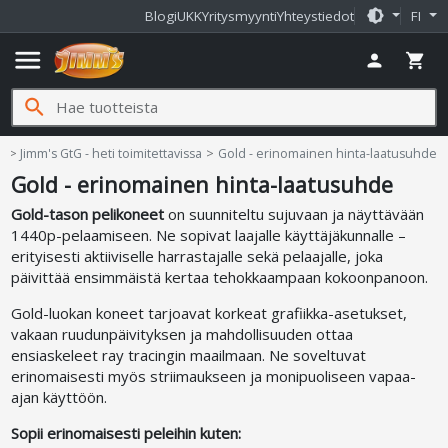
brightness_medium
Blogi
UKK
Yritysmyynti
Yhteystiedot
FI
menu
person
shopping_cart
search
t
Jimm's GtG - heti toimitettavissa
Gold - erinomainen hinta-laatusuhde
Gold - erinomainen hinta-laatusuhde
Gold-tason pelikoneet
on suunniteltu sujuvaan ja näyttävään
1440p-pelaamiseen. Ne sopivat laajalle käyttäjäkunnalle –
erityisesti aktiiviselle harrastajalle sekä pelaajalle, joka
päivittää ensimmäistä kertaa tehokkaampaan kokoonpanoon.
Gold-luokan koneet tarjoavat korkeat grafiikka-asetukset,
vakaan ruudunpäivityksen ja mahdollisuuden ottaa
ensiaskeleet ray tracingin maailmaan. Ne soveltuvat
erinomaisesti myös striimaukseen ja monipuoliseen vapaa-
ajan käyttöön.
Sopii erinomaisesti peleihin kuten: