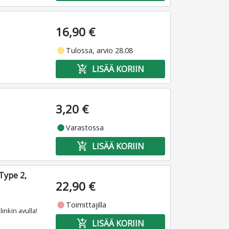
16,90 €
fiber_manual_record
Tulossa, arvio 28.08
add_shopping_cart
LISÄÄ KORIIN
3,20 €
fiber_manual_record
Varastossa
add_shopping_cart
LISÄÄ KORIIN
Type 2,
22,90 €
fiber_manual_record
Toimittajilla
inkin avulla!
add_shopping_cart
LISÄÄ KORIIN