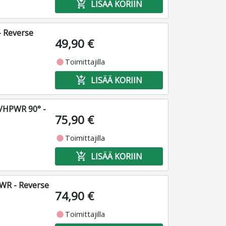
add_shopping_cart
LISÄÄ KORIIN
 Reverse
49,90 €
fiber_manual_record
Toimittajilla
add_shopping_cart
LISÄÄ KORIIN
2VHPWR 90° -
75,90 €
fiber_manual_record
Toimittajilla
add_shopping_cart
LISÄÄ KORIIN
WR - Reverse
74,90 €
fiber_manual_record
Toimittajilla