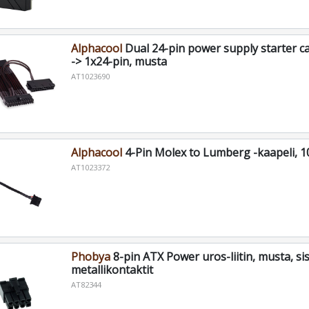
Alphacool
Dual 24-pin power supply starter ca
-> 1x24-pin, musta
AT1023690
Alphacool
4-Pin Molex to Lumberg -kaapeli, 1
AT1023372
Phobya
8-pin ATX Power uros-liitin, musta, sis
metallikontaktit
AT82344