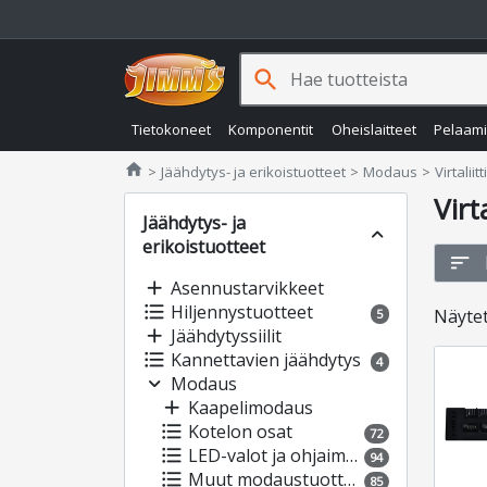
search
Tietokoneet
Komponentit
Oheislaitteet
Pelaam
Jimms.fi
home
Jäähdytys- ja erikoistuotteet
Modaus
Virtaliit
Virt
Jäähdytys- ja
expand_less
erikoistuotteet
sort
add
Asennustarvikkeet
format_list_bulleted
Hiljennystuotteet
Näyte
5
add
Jäähdytyssiilit
format_list_bulleted
Kannettavien jäähdytys
4
expand_more
Modaus
add
Kaapelimodaus
format_list_bulleted
Kotelon osat
72
format_list_bulleted
LED-valot ja ohjaimet
94
format_list_bulleted
Muut modaustuotteet
85