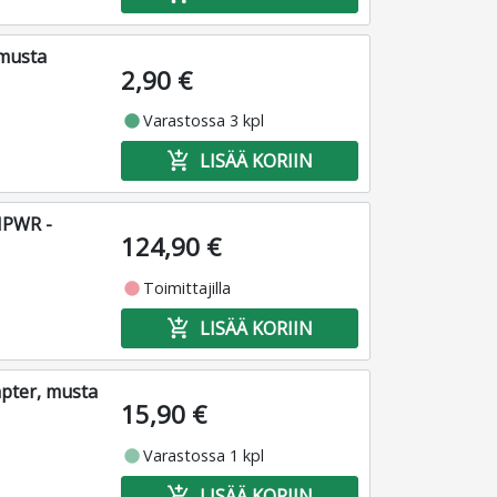
 musta
2,90 €
fiber_manual_record
Varastossa 3 kpl
add_shopping_cart
LISÄÄ KORIIN
HPWR -
124,90 €
fiber_manual_record
Toimittajilla
add_shopping_cart
LISÄÄ KORIIN
pter, musta
15,90 €
fiber_manual_record
Varastossa 1 kpl
add_shopping_cart
LISÄÄ KORIIN