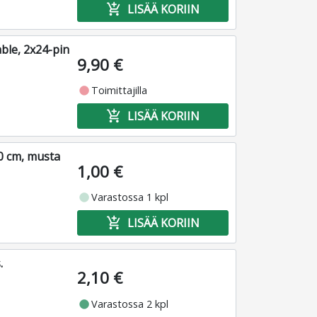
add_shopping_cart
LISÄÄ KORIIN
ble, 2x24-pin
9,90 €
fiber_manual_record
Toimittajilla
add_shopping_cart
LISÄÄ KORIIN
0 cm, musta
1,00 €
fiber_manual_record
Varastossa 1 kpl
add_shopping_cart
LISÄÄ KORIIN
.
2,10 €
fiber_manual_record
Varastossa 2 kpl