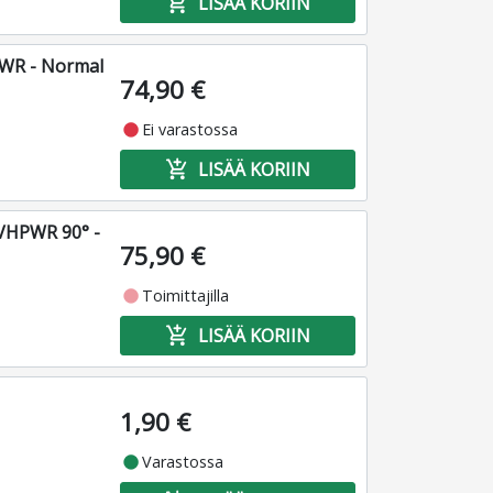
add_shopping_cart
LISÄÄ KORIIN
PWR - Normal
74,90 €
fiber_manual_record
Ei varastossa
add_shopping_cart
LISÄÄ KORIIN
2VHPWR 90° -
75,90 €
fiber_manual_record
Toimittajilla
add_shopping_cart
LISÄÄ KORIIN
1,90 €
fiber_manual_record
Varastossa