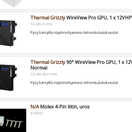
Thermal Grizzly
WireView Pro GPU, 1 x 12VH
TG-WV-P-H1N
Pysy kärryillä näytönohjaimesi tehonkulutuksesta!
Thermal Grizzly
90° WireView Pro GPU, 1 x 1
Normal
TG-WV-90-P-H1N
Pysy kärryillä näytönohjaimesi tehonkulutuksesta!
N/A
Molex 4-Pin liitin, uros
AT82021