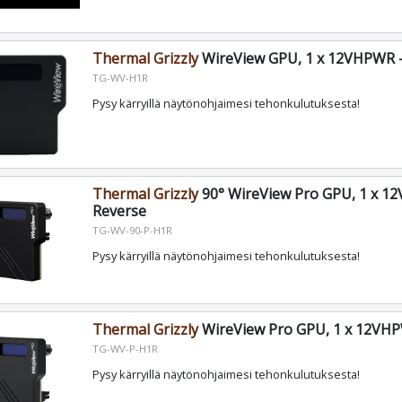
Thermal Grizzly
WireView GPU, 1 x 12VHPWR -
TG-WV-H1R
Pysy kärryillä näytönohjaimesi tehonkulutuksesta!
Thermal Grizzly
90° WireView Pro GPU, 1 x 1
Reverse
TG-WV-90-P-H1R
Pysy kärryillä näytönohjaimesi tehonkulutuksesta!
Thermal Grizzly
WireView Pro GPU, 1 x 12VHP
TG-WV-P-H1R
Pysy kärryillä näytönohjaimesi tehonkulutuksesta!