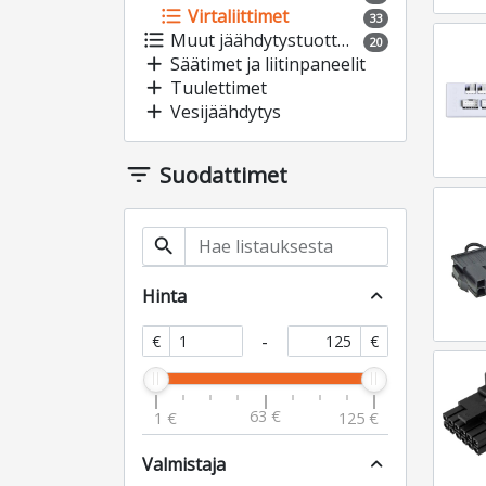
format_list_bulleted
Virtaliittimet
33
format_list_bulleted
Muut jäähdytystuotteet
20
add
Säätimet ja liitinpaneelit
add
Tuulettimet
add
Vesijäähdytys
filter_list
Suodattimet
search
Hinta
expand_less
-
€
€
63 €
1 €
125 €
Valmistaja
expand_less