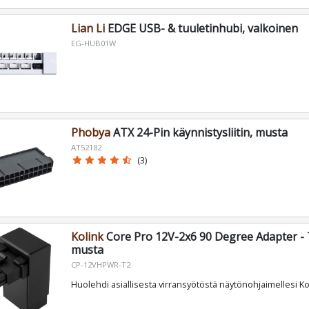
Lian Li
EDGE USB- & tuuletinhubi, valkoinen
EG-HUB01W
Phobya
ATX 24-Pin käynnistysliitin, musta
AT52182
star
star
star
star
star_half
(3)
Kolink
Core Pro 12V-2x6 90 Degree Adapter - 
musta
CP-12VHPWR-T2
Huolehdi asiallisesta virransyötöstä näytönohjaimellesi Kol