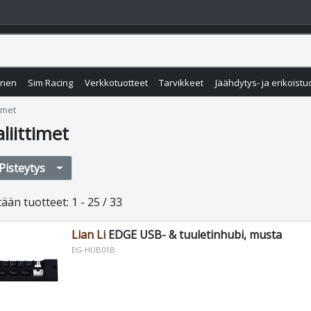
inen
Sim Racing
Verkkotuotteet
Tarvikkeet
Jäähdytys- ja erikoistu
timet
aliittimet
Pisteytys
tään
tuotteet
:
1 - 25 / 33
Lian Li
EDGE USB- & tuuletinhubi, musta
EG-HUB01B