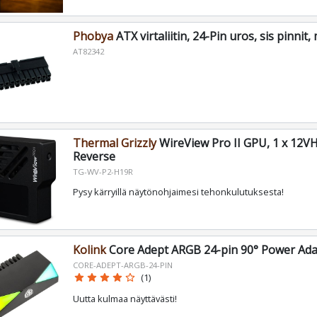
Phobya
ATX virtaliitin, 24-Pin uros, sis pinnit,
AT82342
Thermal Grizzly
WireView Pro II GPU, 1 x 12V
Reverse
TG-WV-P2-H19R
Pysy kärryillä näytönohjaimesi tehonkulutuksesta!
Kolink
Core Adept ARGB 24-pin 90° Power Ada
CORE-ADEPT-ARGB-24-PIN
star
star
star
star
star_border
(1)
Uutta kulmaa näyttävästi!