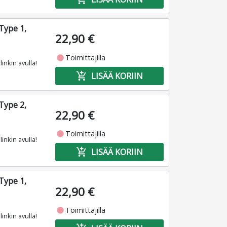
Type 1,
22,90 €
fiber_manual_record
Toimittajilla
inkin avulla!
add_shopping_cart
LISÄÄ KORIIN
Type 2,
22,90 €
fiber_manual_record
Toimittajilla
inkin avulla!
add_shopping_cart
LISÄÄ KORIIN
Type 1,
22,90 €
fiber_manual_record
Toimittajilla
inkin avulla!