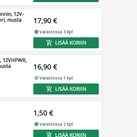
nnin, 12V-
17,90 €
eri, musta
fiber_manual_record
Varastossa 3 kpl
add_shopping_cart
LISÄÄ KORIIN
n, 12VHPWR,
16,90 €
musta
fiber_manual_record
Varastossa 1 kpl
add_shopping_cart
LISÄÄ KORIIN
1,50 €
fiber_manual_record
Varastossa 2 kpl
add_shopping_cart
LISÄÄ KORIIN