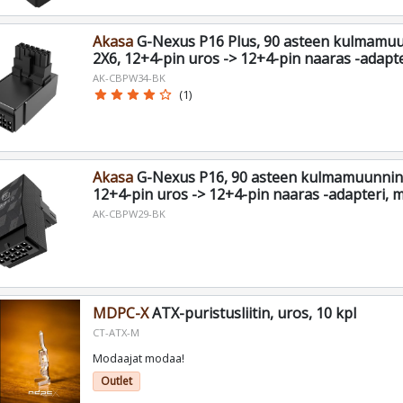
Akasa
G-Nexus P16 Plus, 90 asteen kulmamuu
2X6, 12+4-pin uros -> 12+4-pin naaras -adapt
AK-CBPW34-BK
star
star
star
star
star_border
(1)
Akasa
G-Nexus P16, 90 asteen kulmamuunni
12+4-pin uros -> 12+4-pin naaras -adapteri, 
AK-CBPW29-BK
MDPC-X
ATX-puristusliitin, uros, 10 kpl
CT-ATX-M
Modaajat modaa!
Outlet