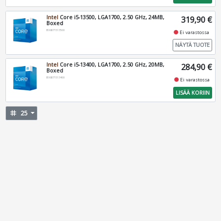
Intel
Core i5-13500, LGA1700, 2.50 GHz, 24MB,
319,90 €
Boxed
BX8071513500
fiber_manual_record
Ei varastossa
NÄYTÄ TUOTE
Intel
Core i5-13400, LGA1700, 2.50 GHz, 20MB,
284,90 €
Boxed
BX8071513400
fiber_manual_record
Ei varastossa
LISÄÄ KORIIN
tag
25