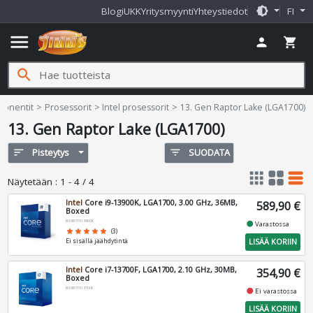
brightness_medium
Blogi
UKK
Yritysmyynti
Yhteystiedot
FI
menu
person
shopping_cart
search
fi
onentit
Prosessorit
Intel prosessorit
13. Gen Raptor Lake (LGA1700)
13. Gen Raptor Lake (LGA1700)
sort
Pisteytys
filter_list
SUODATA
apps
grid_view
table_rows
Näytetään
:
1 - 4 / 4
Intel
Core i9-13900K, LGA1700, 3.00 GHz, 36MB,
589,90 €
Boxed
BX8071513900K
fiber_manual_record
Varastossa
star
star
star
star
star
(3)
LISÄÄ KORIIN
Ei sisällä jäähdytintä
Intel
Core i7-13700F, LGA1700, 2.10 GHz, 30MB,
354,90 €
Boxed
BX8071513700F
fiber_manual_record
Ei varastossa
LISÄÄ KORIIN