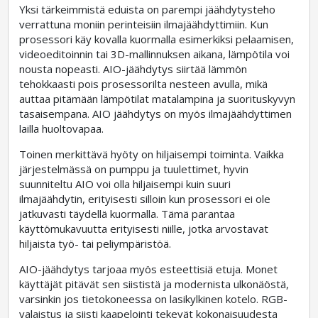
Yksi tärkeimmistä eduista on parempi jäähdytysteho
verrattuna moniin perinteisiin ilmajäähdyttimiin. Kun
prosessori käy kovalla kuormalla esimerkiksi pelaamisen,
videoeditoinnin tai 3D-mallinnuksen aikana, lämpötila voi
nousta nopeasti. AIO-jäähdytys siirtää lämmön
tehokkaasti pois prosessorilta nesteen avulla, mikä
auttaa pitämään lämpötilat matalampina ja suorituskyvyn
tasaisempana. AIO jäähdytys on myös ilmajäähdyttimen
lailla huoltovapaa.
Toinen merkittävä hyöty on hiljaisempi toiminta. Vaikka
järjestelmässä on pumppu ja tuulettimet, hyvin
suunniteltu AIO voi olla hiljaisempi kuin suuri
ilmajäähdytin, erityisesti silloin kun prosessori ei ole
jatkuvasti täydellä kuormalla. Tämä parantaa
käyttömukavuutta erityisesti niille, jotka arvostavat
hiljaista työ- tai peliympäristöä.
AIO-jäähdytys tarjoaa myös esteettisiä etuja. Monet
käyttäjät pitävät sen siististä ja modernista ulkonäöstä,
varsinkin jos tietokoneessa on lasikylkinen kotelo. RGB-
valaistus ja siisti kaapelointi tekevät kokonaisuudesta