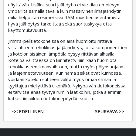
näyttävän. Lisäksi suuri jäähdytin ei vie tilaa emolevyn
ympäriltä samalla tavalla kuin massiivinen ilmajäähdytin,
mikä helpottaa esimerkiksi RAM-muistien asentamista.
hyvä jäähdytys tarkoittaa sekä suorituskykyä että
käyttömukavuutta.
Jimm’s-pelitietokoneissa on aina huomioitu riittävä
virtalähteen tehokkuus ja jäähdytys, jotta komponenttien
ja kotelon sisäinen lämpötila pysyy riittävän alhaalla.
Koteloa valittaessa on kiinnitetty niin ikään huomiota
tehokkaaseen ilmanvaihtoon, mutta myös pölynsuojaan
ja laajennettavuuteen. Kun nämä seikat ovat kunnossa,
voidaan kotelon suhteen valita myös omaa silmää ja
tyylitajua miellyttävä ulkonäkö. Nykypäivän tietokoneissa
ei tarvitse enää tyytyä rumiin laatikoihin, jotka aiemmin
kätkettiin piiloon tietokonepöydän suojiin.
<< EDELLINEN
SEURAAVA >>