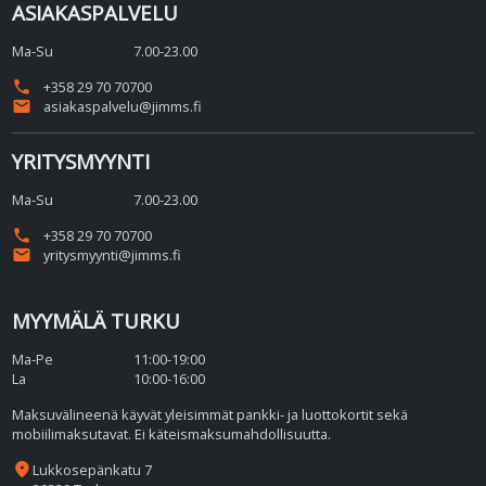
ASIAKASPALVELU
Ma-Su
7.00-23.00
phone
+358 29 70 70700
email
asiakaspalvelu@jimms.fi
YRITYSMYYNTI
Ma-Su
7.00-23.00
phone
+358 29 70 70700
email
yritysmyynti@jimms.fi
MYYMÄLÄ TURKU
Ma-Pe
11:00-19:00
La
10:00-16:00
Maksuvälineenä käyvät yleisimmät pankki- ja luottokortit sekä
mobiilimaksutavat. Ei käteismaksumahdollisuutta.
place
Lukkosepänkatu 7