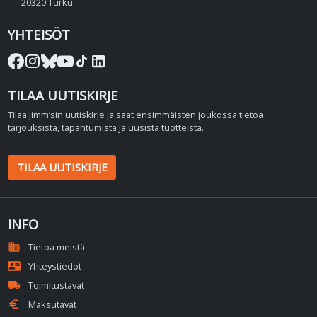
20320 Turku
YHTEISÖT
TILAA UUTISKIRJE
Tilaa Jimm’sin uutiskirje ja saat ensimmäisten joukossa tietoa
tarjouksista, tapahtumista ja uusista tuotteista.
TILAA UUTISKIRJE
INFO
domain
Tietoa meistä
contact_mail
Yhteystiedot
local_shipping
Toimitustavat
euro
Maksutavat