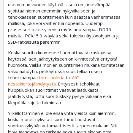
useamman vuoden käyttöä. Usein on järkevämpää
sijoittaa hieman enemmän nykyaikaiseen ja
tehokkaaseen suorittimeen kuin säästää vanhemmassa
mallissa, joka voi vanhentua nopeasti. Uudempi
prosessori tukee yleensá myös nopeampaa DDR5-
muistia, PCIe 5.0 -väylää sekä tulevia näytönohjaimia ja
SSD-ratkaisuita paremmin.
Koska suoritin kuumenee huomattavasti raskaassa
käytössá, sen jäähdytykseen on kiinnitettávä erityistá
huomiota. Vaikka monien suorittimien mukana toimitetaan
vakiojáähdytin, pelikáytössá suositellaan usein
tehokkaampaa
tornicooleria
tai
AIO-
nestekiertojáähdytystá
. Erityisesti tehokkaat
huippuluokan suorittimet vaativat laadukasta
jäähdytystá, jotta suorituskyky pysyy vakaana eikä
lämpötila rajoita toimintaa.
Ylikellottaminen ei ole enää yhtä yleistä kuin aiemmin,
koska monet nykyiset suorittimet nostavat
suorituskykyään automaattisesti tarpeen mukaan. Silti
hyvä jäähdytys on tärkeää sekä suorituskyvyn että