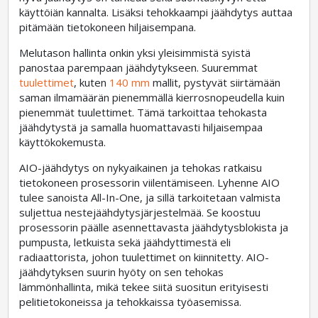
käyttöiän kannalta. Lisäksi tehokkaampi jäähdytys auttaa
pitämään tietokoneen hiljaisempana.
Melutason hallinta onkin yksi yleisimmistä syistä
panostaa parempaan jäähdytykseen. Suuremmat
tuulettimet
, kuten
140 mm
mallit, pystyvät siirtämään
saman ilmamäärän pienemmällä kierrosnopeudella kuin
pienemmät tuulettimet. Tämä tarkoittaa tehokasta
jäähdytystä ja samalla huomattavasti hiljaisempaa
käyttökokemusta.
AIO-jäähdytys on nykyaikainen ja tehokas ratkaisu
tietokoneen prosessorin viilentämiseen. Lyhenne AIO
tulee sanoista All-In-One, ja sillä tarkoitetaan valmista
suljettua nestejäähdytysjärjestelmää. Se koostuu
prosessorin päälle asennettavasta jäähdytysblokista ja
pumpusta, letkuista sekä jäähdyttimestä eli
radiaattorista, johon tuulettimet on kiinnitetty. AIO-
jäähdytyksen suurin hyöty on sen tehokas
lämmönhallinta, mikä tekee siitä suositun erityisesti
pelitietokoneissa ja tehokkaissa työasemissa.