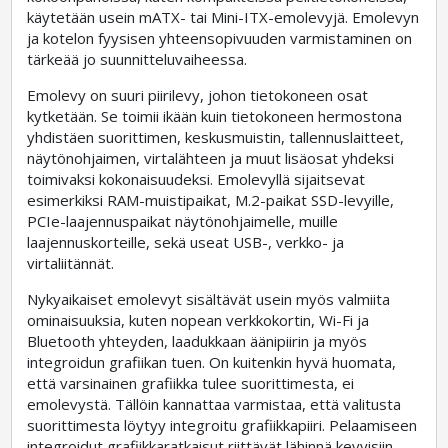
käytetään usein mATX- tai Mini-ITX-emolevyjä. Emolevyn
ja kotelon fyysisen yhteensopivuuden varmistaminen on
tärkeää jo suunnitteluvaiheessa.
Emolevy on suuri piirilevy, johon tietokoneen osat
kytketään. Se toimii ikään kuin tietokoneen hermostona
yhdistäen suorittimen, keskusmuistin, tallennuslaitteet,
näytönohjaimen, virtalähteen ja muut lisäosat yhdeksi
toimivaksi kokonaisuudeksi. Emolevyllä sijaitsevat
esimerkiksi RAM-muistipaikat, M.2-paikat SSD-levyille,
PCIe-laajennuspaikat näytönohjaimelle, muille
laajennuskorteille, sekä useat USB-, verkko- ja
virtaliitännät.
Nykyaikaiset emolevyt sisältävät usein myös valmiita
ominaisuuksia, kuten nopean verkkokortin, Wi-Fi ja
Bluetooth yhteyden, laadukkaan äänipiirin ja myös
integroidun grafiikan tuen. On kuitenkin hyvä huomata,
että varsinainen grafiikka tulee suorittimesta, ei
emolevystä. Tällöin kannattaa varmistaa, että valitusta
suorittimesta löytyy integroitu grafiikkapiiri. Pelaamiseen
integroidut grafiikkaratkaisut riittävät lähinnä kevyisiin