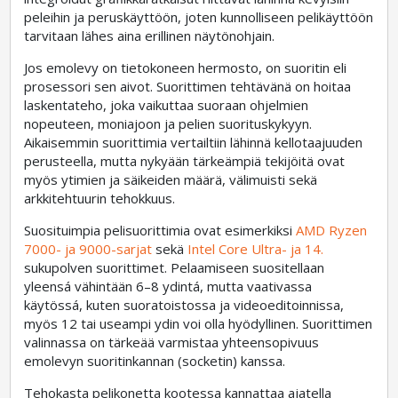
peleihin ja peruskäyttöön, joten kunnolliseen pelikäyttöön
tarvitaan lähes aina erillinen näytönohjain.
Jos emolevy on tietokoneen hermosto, on suoritin eli
prosessori sen aivot. Suorittimen tehtävänä on hoitaa
laskentateho, joka vaikuttaa suoraan ohjelmien
nopeuteen, moniajoon ja pelien suorituskykyyn.
Aikaisemmin suorittimia vertailtiin lähinnä kellotaajuuden
perusteella, mutta nykyään tärkeämpiä tekijöitä ovat
myös ytimien ja säikeiden määrä, välimuisti sekä
arkkitehtuurin tehokkuus.
Suosituimpia pelisuorittimia ovat esimerkiksi
AMD Ryzen
7000- ja 9000-sarjat
sekä
Intel Core Ultra- ja 14.
sukupolven suorittimet. Pelaamiseen suositellaan
yleensá vähintään 6–8 ydintá, mutta vaativassa
käytössá, kuten suoratoistossa ja videoeditoinnissa,
myös 12 tai useampi ydin voi olla hyödyllinen. Suorittimen
valinnassa on tärkeää varmistaa yhteensopivuus
emolevyn suoritinkannan (socketin) kanssa.
Tehokasta pelikonetta kootessa kannattaa ajatella