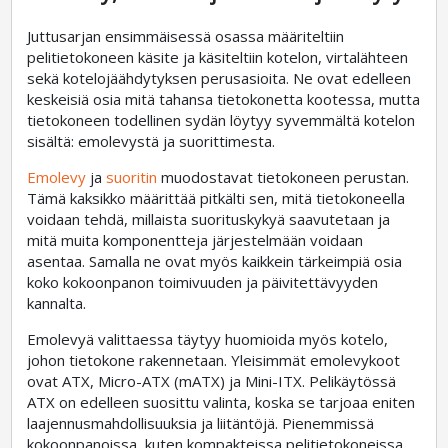
Juttusarjan ensimmäisessä osassa määriteltiin
pelitietokoneen käsite ja käsiteltiin kotelon, virtalähteen
sekä kotelojäähdytyksen perusasioita. Ne ovat edelleen
keskeisiä osia mitä tahansa tietokonetta kootessa, mutta
tietokoneen todellinen sydän löytyy syvemmältä kotelon
sisältä: emolevystä ja suorittimesta.
Emolevy
ja
suoritin
muodostavat tietokoneen perustan.
Tämä kaksikko määrittää pitkälti sen, mitä tietokoneella
voidaan tehdä, millaista suorituskykyä saavutetaan ja
mitä muita komponentteja järjestelmään voidaan
asentaa. Samalla ne ovat myös kaikkein tärkeimpiä osia
koko kokoonpanon toimivuuden ja päivitettävyyden
kannalta.
Emolevyä valittaessa täytyy huomioida myös kotelo,
johon tietokone rakennetaan. Yleisimmät emolevykoot
ovat ATX, Micro-ATX (mATX) ja Mini-ITX. Pelikäytössä
ATX on edelleen suosittu valinta, koska se tarjoaa eniten
laajennusmahdollisuuksia ja liitäntöjä. Pienemmissä
kokoonpanoissa, kuten kompakteissa pelitietokoneissa,