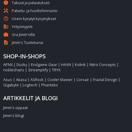
info
Takuut ja palautukset
handyman
Palvelu- ja huoltohinnasto
help_outline
Usein kysytyt kysymykset
business
Yritysmyynti
work
Ura Jimm'sillä
description
Jimm's Tuoteturva
SHOP-IN-SHOPS
APNX
|
Ducky
|
Endgame Gear
|
HAVN
|
Kolink
|
Nitro Concepts
|
noblechairs
|
Streamplify
|
TRYX
Asus
|
Akasa
|
ASRock
|
Cooler Master
|
Corsair
|
Fractal Design
|
Gigabyte
|
Logitech
|
Phanteks
ARTIKKELIT JA BLOGI
Jimm's oppaat
Jimm's blogi