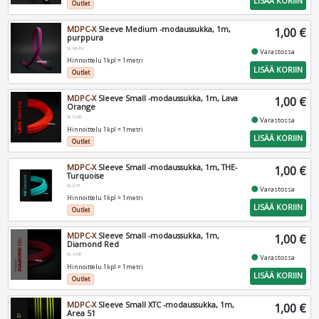
LISÄÄ KORIIN
Outlet
MDPC-X
Sleeve Medium -modaussukka, 1m,
1,00 €
purppura
SL-SA-PU
fiber_manual_record
Varastossa
Hinnoittelu 1kpl = 1metri
LISÄÄ KORIIN
Outlet
MDPC-X
Sleeve Small -modaussukka, 1m, Lava
1,00 €
Orange
SL-S-OR
fiber_manual_record
Varastossa
Hinnoittelu 1kpl = 1metri
LISÄÄ KORIIN
Outlet
MDPC-X
Sleeve Small -modaussukka, 1m, THE-
1,00 €
Turquoise
SL-S-TT
fiber_manual_record
Varastossa
Hinnoittelu 1kpl = 1metri
LISÄÄ KORIIN
Outlet
MDPC-X
Sleeve Small -modaussukka, 1m,
1,00 €
Diamond Red
SL-S-DR
fiber_manual_record
Varastossa
Hinnoittelu 1kpl = 1metri
LISÄÄ KORIIN
Outlet
MDPC-X
Sleeve Small XTC -modaussukka, 1m,
1,00 €
Area 51