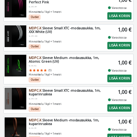
1,00 €
Perfect Pink
SL-XTC-PP
fiber_manual_record
Varastossa
Hinnoittelu 1kpl = 1metri
LISÄÄ KORIIN
Outlet
MDPC-X
Sleeve Small XTC -modaussukka, 1m,
1,00 €
XXX White (UV)
SL-XTC-XW
fiber_manual_record
Varastossa
Hinnoittelu 1kpl = 1metri
LISÄÄ KORIIN
Outlet
MDPC-X
Sleeve Medium -modaussukka, 1m,
Atomic Green (UV)
1,00 €
SL-SA-AG
fiber_manual_record
Varastossa
star
star
star
star
star
(1)
Hinnoittelu 1kpl = 1metri
LISÄÄ KORIIN
Outlet
MDPC-X
Sleeve Small XTC -modaussukka, 1m,
1,00 €
kuparinruskea
SL-XTC-CB
fiber_manual_record
Varastossa
Hinnoittelu 1kpl = 1metri
LISÄÄ KORIIN
Outlet
MDPC-X
Sleeve Medium -modaussukka, 1m,
1,00 €
kuparinruskea
SL-SA-CB
fiber_manual_record
Varastossa
Hinnoittelu 1kpl = 1metri