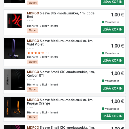
LISÄÄ KORIIN
Outlet
MDPC-X
Sleeve BIG -modaussukka, 1m, Code
1,00 €
Red
SL-B-CR
fiber_manual_record
Varastossa
Hinnoittelu 1kpl = 1metri
LISÄÄ KORIIN
Outlet
MDPC-X
Sleeve Medium -modaussukka, 1m,
Vivid Violet
1,00 €
SL-SA-VV
fiber_manual_record
Varastossa
star
star
star
star
star_border
(1)
Hinnoittelu 1kpl = 1metri
LISÄÄ KORIIN
Outlet
MDPC-X
Sleeve Small XTC -modaussukka, 1m,
1,00 €
Carbon BTI
SL-XTC-BTI
fiber_manual_record
Varastossa
Hinnoittelu 1kpl = 1metri
LISÄÄ KORIIN
Outlet
MDPC-X
Sleeve Medium -modaussukka, 1m,
1,00 €
Papaya Orange
SL-SA-PO
fiber_manual_record
Varastossa
Hinnoittelu 1kpl = 1metri
LISÄÄ KORIIN
Outlet
MDPC-X
Sleeve Small XTC -modaussukka, 1m,