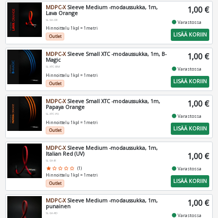
MDPC-X
Sleeve Medium -modaussukka, 1m,
1,00 €
Lava Orange
SL-SA-OR
fiber_manual_record
Varastossa
Hinnoittelu 1kpl = 1metri
LISÄÄ KORIIN
Outlet
MDPC-X
Sleeve Small XTC -modaussukka, 1m, B-
1,00 €
Magic
SL-XTC-BM
fiber_manual_record
Varastossa
Hinnoittelu 1kpl = 1metri
LISÄÄ KORIIN
Outlet
MDPC-X
Sleeve Small XTC -modaussukka, 1m,
1,00 €
Papaya Orange
SL-XTC-PO
fiber_manual_record
Varastossa
Hinnoittelu 1kpl = 1metri
LISÄÄ KORIIN
Outlet
MDPC-X
Sleeve Medium -modaussukka, 1m,
Italian Red (UV)
1,00 €
SL-SA-IR
fiber_manual_record
Varastossa
star
star_border
star_border
star_border
star_border
(1)
Hinnoittelu 1kpl = 1metri
LISÄÄ KORIIN
Outlet
MDPC-X
Sleeve Medium -modaussukka, 1m,
1,00 €
punainen
SL-SA-RD
fiber_manual_record
Varastossa