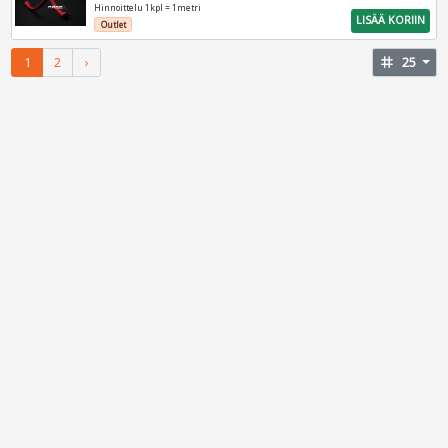
Hinnoittelu 1kpl = 1metri
LISÄÄ KORIIN
Outlet
1
2
›
tag
25