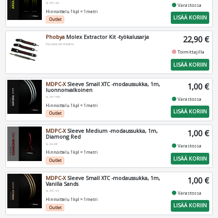
SL-XTC-AR
fiber_manual_record
Varastossa
Hinnoittelu 1kpl = 1metri
LISÄÄ KORIIN
Outlet
Phobya
Molex Extractor Kit -työkalusarja
22,90 €
PSU-MOD-KIT-PHOBYA
fiber_manual_record
Toimittajilla
LISÄÄ KORIIN
MDPC-X
Sleeve Small XTC -modaussukka, 1m,
1,00 €
luonnonvalkoinen
SL-XTC-NW
fiber_manual_record
Varastossa
Hinnoittelu 1kpl = 1metri
LISÄÄ KORIIN
Outlet
MDPC-X
Sleeve Medium -modaussukka, 1m,
1,00 €
Diamong Red
SL-SA-DR
fiber_manual_record
Varastossa
Hinnoittelu 1kpl = 1metri
LISÄÄ KORIIN
Outlet
MDPC-X
Sleeve Small XTC -modaussukka, 1m,
1,00 €
Vanilla Sands
SL-XTC-VS
fiber_manual_record
Varastossa
Hinnoittelu 1kpl = 1metri
LISÄÄ KORIIN
Outlet