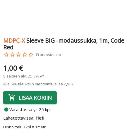
MDPC-X
Sleeve BIG -modaussukka, 1m, Code
Red
star_border
star_border
star_border
star_border
star_border
Ei arvosteluita
1,00 €
Sisältäen alv. 25,5%
swap_horiz
Alle 50€ tilauksiin pientoimituslisä 2,90€
add_shopping_cart
LISÄÄ KORIIN
fiber_manual_record
Varastossa yli 25 kpl
Lähetettävissä:
Heti
Hinnoittelu 1kpl = 1metri