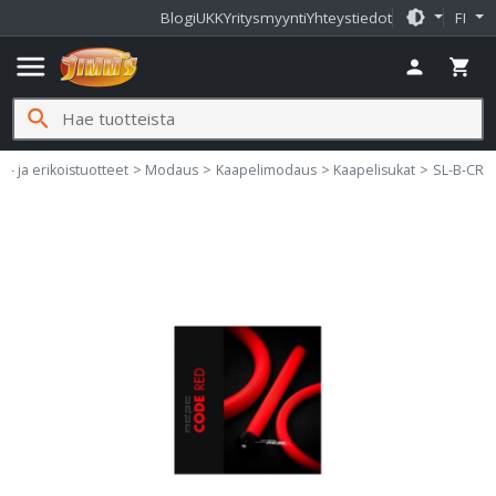
brightness_medium
Blogi
UKK
Yritysmyynti
Yhteystiedot
FI
menu
person
shopping_cart
search
s- ja erikoistuotteet
Modaus
Kaapelimodaus
Kaapelisukat
SL-B-CR