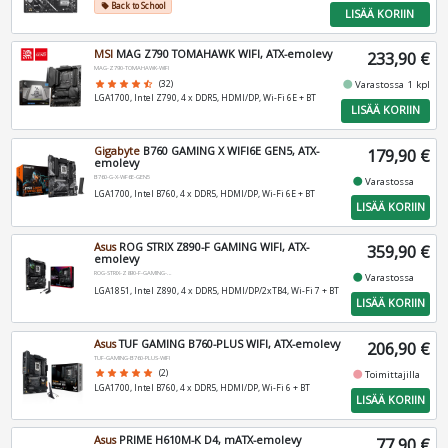
Back to School
local_offer
LISÄÄ KORIIN
MSI
MAG Z790 TOMAHAWK WIFI, ATX-emolevy
233,90 €
MAG-Z790-TOMAHAWK-WIFI
fiber_manual_record
star
star
star
star
star_half
(32)
Varastossa 1 kpl
LGA1700, Intel Z790, 4 x DDR5, HDMI/DP, Wi-Fi 6E + BT
LISÄÄ KORIIN
Gigabyte
B760 GAMING X WIFI6E GEN5, ATX-
179,90 €
emolevy
B760-G-X-WF6E-GEN5
fiber_manual_record
Varastossa
LGA1700, Intel B760, 4 x DDR5, HDMI/DP, Wi-Fi 6E + BT
LISÄÄ KORIIN
Asus
ROG STRIX Z890-F GAMING WIFI, ATX-
359,90 €
emolevy
ROG-STRIX-Z890-F-GAMING-WIFI
fiber_manual_record
Varastossa
LGA1851, Intel Z890, 4 x DDR5, HDMI/DP/2xTB4, Wi-Fi 7 + BT
LISÄÄ KORIIN
Asus
TUF GAMING B760-PLUS WIFI, ATX-emolevy
206,90 €
TUF-GAMING-B760-PLUS-WIFI
fiber_manual_record
star
star
star
star
star
(2)
Toimittajilla
LGA1700, Intel B760, 4 x DDR5, HDMI/DP, Wi-Fi 6 + BT
LISÄÄ KORIIN
Asus
PRIME H610M-K D4, mATX-emolevy
77,90 €