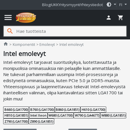
brightness_medium
Blogi
UKK
Yritysmyynti
Yhteystiedot
FI
menu
person
shopping_cart
search
Jimms.fi
home
Komponentit
Emolevyt
Intel emolevyt
Intel emolevyt
Intel-emolevyt tarjoavat suorituskykyä, luotettavuutta ja
monipuolisia ominaisuuksia niin pelaajille kuin ammattilaisille.
Ne tukevat parhaimmillaan uusimpia Intel-prosessoreja ja
edistyneitä ominaisuuksia, kuten PCIe 5.0 ja DDR5-muistia.
Yhteensopivuus ja laajennettavuus tekevät Intel-emolevyistä
ihanteellisen valinnan, olipa kantavalintasi sitten LGA1700 tai
jokin muu!
B660 (LGA1700)
B760 (LGA1700)
B860 (LGA1851)
H610 (LGA1700)
H810 (LGA1851)
Intel Xeon
W680 (LGA1700)
W790 (LGA4677)
W880 (LGA1851)
Z790 (LGA1700)
Z890 (LGA1851)