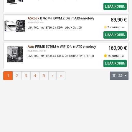
LISÄÄ KORIIN
ASRock
B760M-HDV/M.2 D4, mATX-emolevy
89,90 €
B760M-HDV/M.2-D4
fiber_manual_record
Toimittajilla
LGA1700, Intel B760, 2 x DDR4, VGA/HDMI/DP
LISÄÄ KORIIN
Asus
PRIME B760M-A WIFI D4, mATX-emolevy
169,90 €
PRIME-B760M-A-WIFI-D4
fiber_manual_record
Toimittajilla
LGA1700, Intel B760, 4 x DDR4, 2xHDMI/DP, Wi-Fi 6 + BT
LISÄÄ KORIIN
1
2
3
4
5
›
»
tag
25