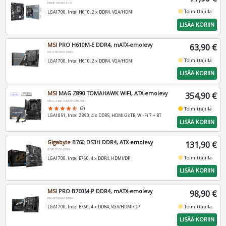
PRIME-H610M-K-D4
fiber_manual_record
Toimittajilla
LGA1700, Intel H610, 2 x DDR4, VGA/HDMI
LISÄÄ KORIIN
MSI
PRO H610M-E DDR4, mATX-emolevy
63,90 €
PRO-H610M-E-DDR4
fiber_manual_record
Toimittajilla
LGA1700, Intel H610, 2 x DDR4, VGA/HDMI
LISÄÄ KORIIN
MSI
MAG Z890 TOMAHAWK WIFI, ATX-emolevy
354,90 €
MAG-Z890-TOMAHAWK-WIFI
fiber_manual_record
star
star
star
star
star_half
(3)
Toimittajilla
LGA1851, Intel Z890, 4 x DDR5, HDMI/2xTB, Wi-Fi 7 + BT
LISÄÄ KORIIN
Gigabyte
B760 DS3H DDR4, ATX-emolevy
131,90 €
B760-DS3H-DDR4
fiber_manual_record
Toimittajilla
LGA1700, Intel B760, 4 x DDR4, HDMI/DP
LISÄÄ KORIIN
MSI
PRO B760M-P DDR4, mATX-emolevy
98,90 €
PRO-B760M-P-DDR4
fiber_manual_record
Toimittajilla
LGA1700, Intel B760, 4 x DDR4, VGA/HDMI/DP
LISÄÄ KORIIN