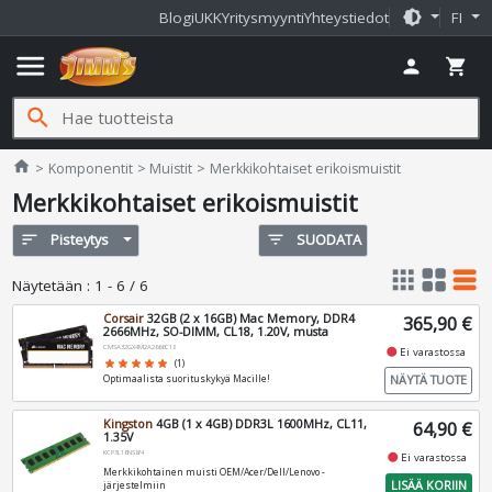
brightness_medium
Blogi
UKK
Yritysmyynti
Yhteystiedot
FI
menu
person
shopping_cart
search
Jimms.fi
home
Komponentit
Muistit
Merkkikohtaiset erikoismuistit
Merkkikohtaiset erikoismuistit
sort
Pisteytys
filter_list
SUODATA
apps
grid_view
table_rows
Näytetään
:
1 - 6 / 6
Corsair
32GB (2 x 16GB) Mac Memory, DDR4
365,90 €
2666MHz, SO-DIMM, CL18, 1.20V, musta
CMSA32GX4M2A2666C18
fiber_manual_record
Ei varastossa
star
star
star
star
star
(1)
NÄYTÄ TUOTE
Optimaalista suorituskykyä Macille!
Kingston
4GB (1 x 4GB) DDR3L 1600MHz, CL11,
64,90 €
1.35V
KCP3L16NS8/4
fiber_manual_record
Ei varastossa
Merkkikohtainen muisti OEM/Acer/Dell/Lenovo -
LISÄÄ KORIIN
järjestelmiin