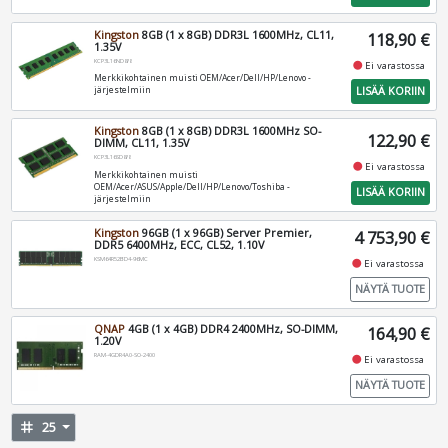
Kingston
8GB (1 x 8GB) DDR3L 1600MHz, CL11,
118,90 €
1.35V
KCP3L16ND8/8
fiber_manual_record
Ei varastossa
Merkkikohtainen muisti OEM/Acer/Dell/HP/Lenovo -
LISÄÄ KORIIN
järjestelmiin
Kingston
8GB (1 x 8GB) DDR3L 1600MHz SO-
122,90 €
DIMM, CL11, 1.35V
KCP3L16SD8/8
fiber_manual_record
Ei varastossa
Merkkikohtainen muisti
OEM/Acer/ASUS/Apple/Dell/HP/Lenovo/Toshiba -
LISÄÄ KORIIN
järjestelmiin
Kingston
96GB (1 x 96GB) Server Premier,
4 753,90 €
DDR5 6400MHz, ECC, CL52, 1.10V
KSM64R52BD4-96MC
fiber_manual_record
Ei varastossa
NÄYTÄ TUOTE
QNAP
4GB (1 x 4GB) DDR4 2400MHz, SO-DIMM,
164,90 €
1.20V
RAM-4GDR4A0-SO-2400
fiber_manual_record
Ei varastossa
NÄYTÄ TUOTE
tag
25