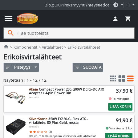
brightness_medium
Blogi
UKK
Yritysmyynti
Yhteystiedot
FI
menu
person
shopping_cart
search
Jimms.fi
home
Komponentit
Virtalähteet
Erikoisvirtalähteet
Erikoisvirtalähteet
sort
Pisteytys
filter_list
SUODATA
apps
grid_view
table_rows
Näytetään
:
1 - 12 / 12
Akasa
Compact Power 200, 200W DC-to-DC ATX
37,90 €
Adapter+ 4-pin Power Din
AK-PE200-01
fiber_manual_record
Toimittajilla
LISÄÄ KORIIN
SilverStone
350W FX350-G, Flex ATX -
91,90 €
virtalähde, 80 Plus Gold, musta
SST-FX350-G
fiber_manual_record
Varastossa 2 kpl
star
star
star_border
star_border
star_border
(1)
LISÄÄ KORIIN
Ota ilo irti tästä näppärän kokoisesta virtalähteestä!