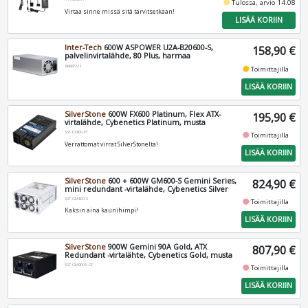
fiber_manual_record
Tulossa, arvio 14.08
Virtaa sinne missä sitä tarvitsetkaan!
LISÄÄ KORIIN
Inter-Tech
600W ASPOWER U2A-B20600-S,
158,90 €
palvelinvirtalähde, 80 Plus, harmaa
88887228
fiber_manual_record
Toimittajilla
LISÄÄ KORIIN
SilverStone
600W FX600 Platinum, Flex ATX-
195,90 €
virtalähde, Cybenetics Platinum, musta
SST-FX600-PT
fiber_manual_record
Toimittajilla
Verrattomat virrat SilverStonelta!
LISÄÄ KORIIN
SilverStone
600 + 600W GM600-S Gemini Series,
824,90 €
mini redundant -virtalähde, Cybenetics Silver
SST-GM600-S
fiber_manual_record
Toimittajilla
Kaksin aina kaunihimpi!
LISÄÄ KORIIN
SilverStone
900W Gemini 90A Gold, ATX
807,90 €
Redundant -virtalähte, Cybenetics Gold, musta
SST-GM900A-GF
fiber_manual_record
Toimittajilla
LISÄÄ KORIIN