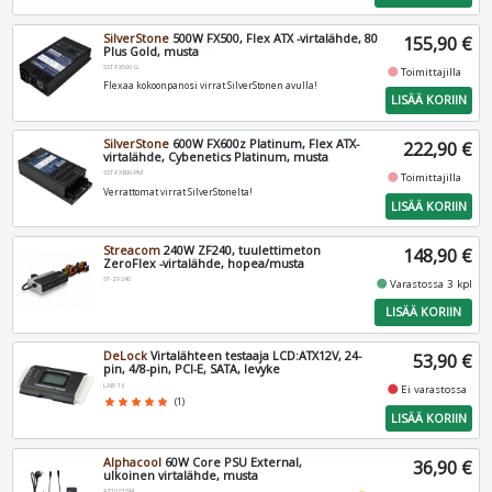
SilverStone
500W FX500, Flex ATX -virtalähde, 80
155,90 €
Plus Gold, musta
SST-FX500-G
fiber_manual_record
Toimittajilla
Flexaa kokoonpanosi virrat SilverStonen avulla!
LISÄÄ KORIIN
SilverStone
600W FX600z Platinum, Flex ATX-
222,90 €
virtalähde, Cybenetics Platinum, musta
SST-FX600-PM
fiber_manual_record
Toimittajilla
Verrattomat virrat SilverStonelta!
LISÄÄ KORIIN
Streacom
240W ZF240, tuulettimeton
148,90 €
ZeroFlex -virtalähde, hopea/musta
ST-ZF240
fiber_manual_record
Varastossa 3 kpl
LISÄÄ KORIIN
DeLock
Virtalähteen testaaja LCD:ATX12V, 24-
53,90 €
pin, 4/8-pin, PCI-E, SATA, levyke
LAB-18
fiber_manual_record
Ei varastossa
star
star
star
star
star
(1)
LISÄÄ KORIIN
Alphacool
60W Core PSU External,
36,90 €
ulkoinen virtalähde, musta
AT1023294