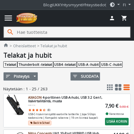
brightness_medium
Blogi
UKK
Yritysmyynti
Yhteystiedot
FI
menu
person
shopping_cart
search
Jimms.fi
home
Oheislaitteet
Telakat ja hubit
Telakat ja hubit
Telakat
Thunderbolt -telakat
USB4 -telakat
USB-A -hubit
USB-C -hubit
sort
Pisteytys
filter_list
SUODATA
apps
grid_view
table_rows
Näytetään
:
1 - 25 / 263
AXAGON
4-porttinen USB-A-hubi, USB 3.2 Gen1,
lisävirtaliitäntä, musta
7,90 €
HUE-C1A
9,90 €
star
star
star
star
star_half
(8)
fiber_manual_record
Varastossa
USB-C-lisävirransyöttö vaativille laitteille | Jopa 5 Gbps
tiedonsiirto | Kompakti rakenne | 19 cm kiinteä kaapeli
LISÄÄ KORIIN
Back to School
local_offer
Nitro Concepts
UH1 10-Port HYBRID USB Hub,