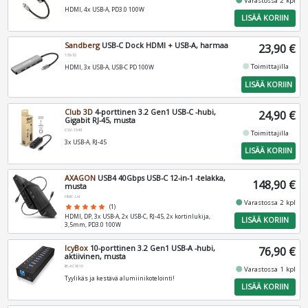
Varastossa 2 kpl
HDMI, 4x USB-A, PD3.0 100W
LISÄÄ KORIIN
Sandberg
USB-C Dock HDMI + USB-A, harmaa
23,90 €
136-32
fiber_manual_record
Toimittajilla
HDMI, 3x USB-A, USB-C PD 100W
LISÄÄ KORIIN
Club 3D
4-porttinen 3.2 Gen1 USB-C -hubi,
24,90 €
Gigabit RJ-45, musta
CSV-1549
fiber_manual_record
Toimittajilla
3x USB-A, RJ-45
LISÄÄ KORIIN
AXAGON
USB4 40Gbps USB-C 12-in-1 -telakka,
148,90 €
musta
HMC-U4
fiber_manual_record
Varastossa 2 kpl
star
star
star
star
star
(1)
HDMI, DP, 3x USB-A, 2x USB-C, RJ-45, 2x kortinlukija,
LISÄÄ KORIIN
3,5mm, PD3.0 100W
IcyBox
10-porttinen 3.2 Gen1 USB-A -hubi,
76,90 €
aktiivinen, musta
IB-AC6110
fiber_manual_record
Varastossa 1 kpl
Tyylikäs ja kestävä alumiinikotelointi!
LISÄÄ KORIIN