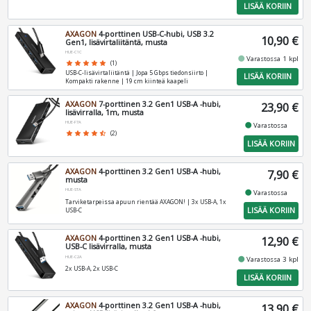
LISÄÄ KORIIN
AXAGON
4-porttinen USB-C-hubi, USB 3.2
10,90 €
Gen1, lisävirtaliitäntä, musta
HUE-C1C
fiber_manual_record
Varastossa 1 kpl
star
star
star
star
star
(1)
USB-C-lisävirtaliitäntä | Jopa 5 Gbps tiedonsiirto |
LISÄÄ KORIIN
Kompakti rakenne | 19 cm kiinteä kaapeli
AXAGON
7-porttinen 3.2 Gen1 USB-A -hubi,
23,90 €
lisävirralla, 1m, musta
HUE-F7A
fiber_manual_record
Varastossa
star
star
star
star
star_half
(2)
LISÄÄ KORIIN
AXAGON
4-porttinen 3.2 Gen1 USB-A -hubi,
7,90 €
musta
HUE-STA
fiber_manual_record
Varastossa
Tarviketarpeissa apuun rientää AXAGON! | 3x USB-A, 1x
LISÄÄ KORIIN
USB-C
AXAGON
4-porttinen 3.2 Gen1 USB-A -hubi,
12,90 €
USB-C lisävirralla, musta
HUE-C2A
fiber_manual_record
Varastossa 3 kpl
2x USB-A, 2x USB-C
LISÄÄ KORIIN
AXAGON
4-porttinen 3.2 Gen1 USB-A -hubi,
13,90 €