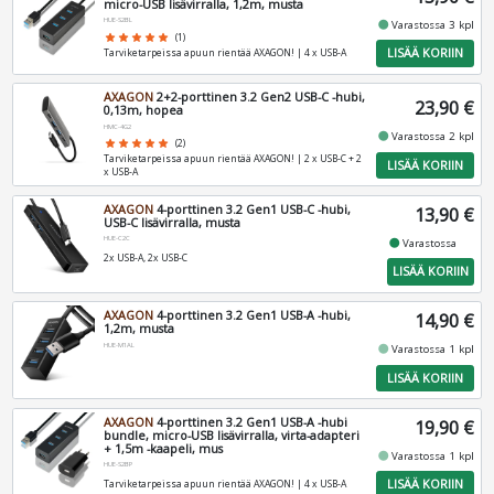
micro-USB lisävirralla, 1,2m, musta
HUE-S2BL
fiber_manual_record
Varastossa 3 kpl
star
star
star
star
star
(1)
LISÄÄ KORIIN
Tarviketarpeissa apuun rientää AXAGON! | 4 x USB-A
AXAGON
2+2-porttinen 3.2 Gen2 USB-C -hubi,
23,90 €
0,13m, hopea
HMC-4G2
fiber_manual_record
Varastossa 2 kpl
star
star
star
star
star
(2)
Tarviketarpeissa apuun rientää AXAGON! | 2 x USB-C + 2
LISÄÄ KORIIN
x USB-A
AXAGON
4-porttinen 3.2 Gen1 USB-C -hubi,
13,90 €
USB-C lisävirralla, musta
HUE-C2C
fiber_manual_record
Varastossa
2x USB-A, 2x USB-C
LISÄÄ KORIIN
AXAGON
4-porttinen 3.2 Gen1 USB-A -hubi,
14,90 €
1,2m, musta
HUE-M1AL
fiber_manual_record
Varastossa 1 kpl
LISÄÄ KORIIN
AXAGON
4-porttinen 3.2 Gen1 USB-A -hubi
19,90 €
bundle, micro-USB lisävirralla, virta-adapteri
+ 1,5m -kaapeli, mus
fiber_manual_record
Varastossa 1 kpl
HUE-S2BP
LISÄÄ KORIIN
Tarviketarpeissa apuun rientää AXAGON! | 4 x USB-A