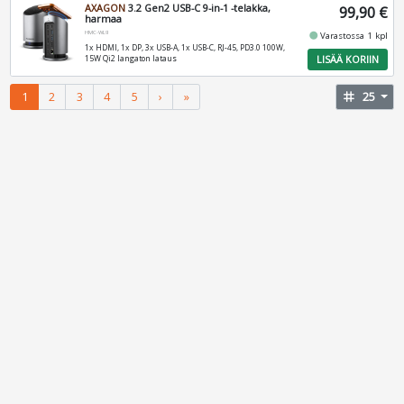
AXAGON
3.2 Gen2 USB-C 9-in-1 -telakka,
99,90 €
harmaa
HMC-WL9
fiber_manual_record
Varastossa 1 kpl
1x HDMI, 1x DP, 3x USB-A, 1x USB-C, RJ-45, PD3.0 100W,
LISÄÄ KORIIN
15W Qi2 langaton lataus
1
2
3
4
5
›
»
tag
25