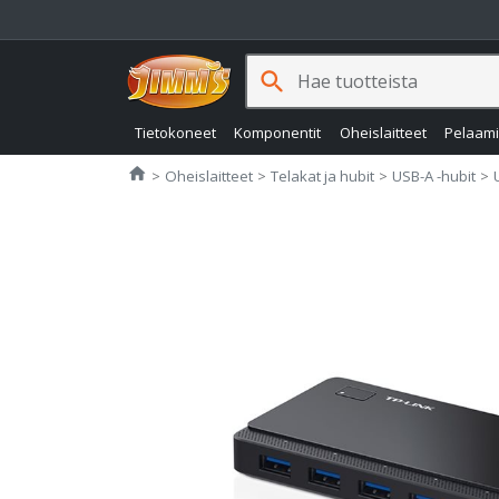
search
Tietokoneet
Komponentit
Oheislaitteet
Pelaam
Jimms.fi
home
Oheislaitteet
Telakat ja hubit
USB-A -hubit