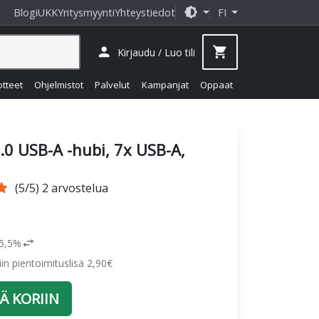
brightness_medium
Blogi
UKK
Yritysmyynti
Yhteystiedot
FI
person
shopping_cart
Kirjaudu / Luo tili
otteet
Ohjelmistot
Palvelut
Kampanjat
Oppaat
.0 USB-A -hubi, 7x USB-A,
tar
(5/5) 2 arvostelua
swap_horiz
25,5%
siin pientoimituslisä 2,90€
Ä KORIIN