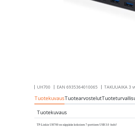
UH700
EAN
6935364010065
TAKUUAIKA 3 v
Tuotekuvaus
Tuotearvostelut
Tuoteturvallis
Tuotekuvaus
TP-Linkin UH700 on näppärän kokoinen 7-porttinen USB 3.0 -hubi!