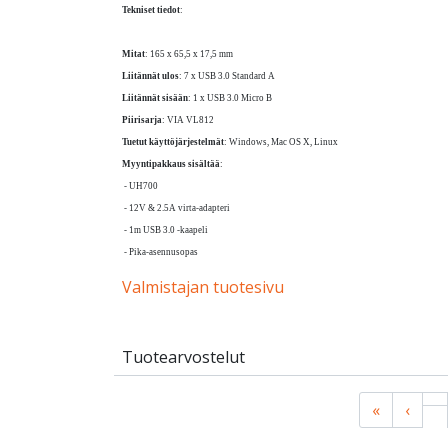
Tekniset tiedot
:
Mitat
: 165 x 65,5 x 17,5 mm
Liitännät ulos
: 7 x USB 3.0 Standard A
Liitännät sisään
: 1 x USB 3.0 Micro B
Piirisarja
: VIA VL812
Tuetut käyttöjärjestelmät
: Windows, Mac OS X, Linux
Myyntipakkaus sisältää
:
- UH700
- 12V & 2.5A virta-adapteri
- 1m USB 3.0 -kaapeli
- Pika-asennusopas
Valmistajan tuotesivu
Tuotearvostelut
«
‹