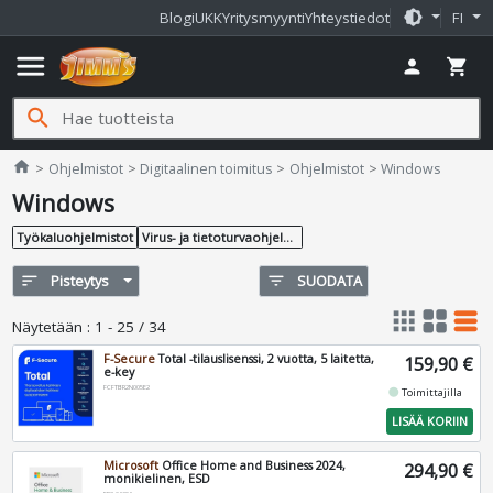
brightness_medium
Blogi
UKK
Yritysmyynti
Yhteystiedot
FI
menu
person
shopping_cart
search
Jimms.fi
home
Ohjelmistot
Digitaalinen toimitus
Ohjelmistot
Windows
Windows
Työkaluohjelmistot
Virus- ja tietoturvaohjelmat
sort
Pisteytys
filter_list
SUODATA
apps
grid_view
table_rows
Näytetään
:
1 - 25 / 34
F-Secure
Total -tilauslisenssi, 2 vuotta, 5 laitetta,
159,90 €
e-key
FCFTBR2N005E2
fiber_manual_record
Toimittajilla
LISÄÄ KORIIN
Microsoft
Office Home and Business 2024,
294,90 €
monikielinen, ESD