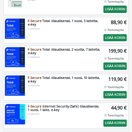
EP2-06606
fiber_manual_record
Toimittajilla
LISÄÄ KORIIN
F-Secure
Total -tilauslisenssi, 1 vuosi, 5 laitetta,
88,90 €
e-key
FCFTBR1N005E2
fiber_manual_record
Toimittajilla
LISÄÄ KORIIN
F-Secure
Total -tilauslisenssi, 2 vuotta, 7 laitetta,
199,90 €
e-key
FCFTBR2N007E2
fiber_manual_record
Toimittajilla
LISÄÄ KORIIN
F-Secure
Total -tilauslisenssi, 1 vuosi, 10 laitetta,
119,90 €
e-key
FCFTBR1N010E2
fiber_manual_record
Toimittajilla
LISÄÄ KORIIN
F-Secure
Internet Security (Safe) -tilauslisenssi,
44,90 €
1 vuosi, 1 laite, e-key
FCFYBR1N001E1
fiber_manual_record
Toimittajilla
LISÄÄ KORIIN