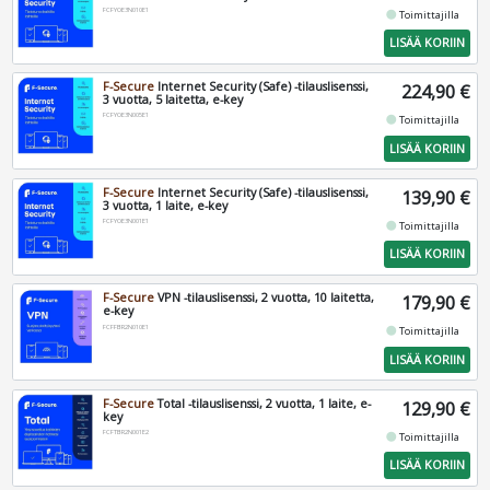
FCFYOE3N010E1
fiber_manual_record
Toimittajilla
LISÄÄ KORIIN
F-Secure
Internet Security (Safe) -tilauslisenssi,
224,90 €
3 vuotta, 5 laitetta, e-key
FCFYOE3N005E1
fiber_manual_record
Toimittajilla
LISÄÄ KORIIN
F-Secure
Internet Security (Safe) -tilauslisenssi,
139,90 €
3 vuotta, 1 laite, e-key
FCFYOE3N001E1
fiber_manual_record
Toimittajilla
LISÄÄ KORIIN
F-Secure
VPN -tilauslisenssi, 2 vuotta, 10 laitetta,
179,90 €
e-key
FCFFBR2N010E1
fiber_manual_record
Toimittajilla
LISÄÄ KORIIN
F-Secure
Total -tilauslisenssi, 2 vuotta, 1 laite, e-
129,90 €
key
FCFTBR2N001E2
fiber_manual_record
Toimittajilla
LISÄÄ KORIIN