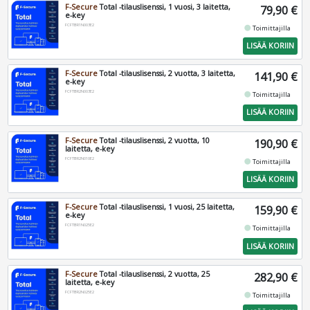
F-Secure
Total -tilauslisenssi, 1 vuosi, 3 laitetta,
79,90 €
e-key
FCFTBR1N003E2
fiber_manual_record
Toimittajilla
LISÄÄ KORIIN
F-Secure
Total -tilauslisenssi, 2 vuotta, 3 laitetta,
141,90 €
e-key
FCFTBR2N003E2
fiber_manual_record
Toimittajilla
LISÄÄ KORIIN
F-Secure
Total -tilauslisenssi, 2 vuotta, 10
190,90 €
laitetta, e-key
FCFTBR2N010E2
fiber_manual_record
Toimittajilla
LISÄÄ KORIIN
F-Secure
Total -tilauslisenssi, 1 vuosi, 25 laitetta,
159,90 €
e-key
FCFTBR1N025E2
fiber_manual_record
Toimittajilla
LISÄÄ KORIIN
F-Secure
Total -tilauslisenssi, 2 vuotta, 25
282,90 €
laitetta, e-key
FCFTBR2N025E2
fiber_manual_record
Toimittajilla