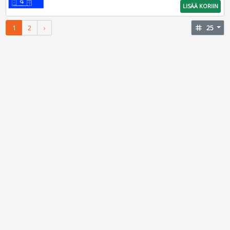
LISÄÄ KORIIN
1
2
›
tag
25