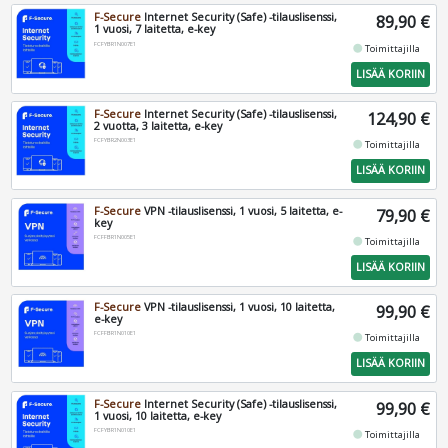
F-Secure
Internet Security (Safe) -tilauslisenssi,
89,90 €
1 vuosi, 7 laitetta, e-key
FCFYBR1N007E1
fiber_manual_record
Toimittajilla
LISÄÄ KORIIN
F-Secure
Internet Security (Safe) -tilauslisenssi,
124,90 €
2 vuotta, 3 laitetta, e-key
FCFYBR2N003E1
fiber_manual_record
Toimittajilla
LISÄÄ KORIIN
F-Secure
VPN -tilauslisenssi, 1 vuosi, 5 laitetta, e-
79,90 €
key
FCFFBR1N005E1
fiber_manual_record
Toimittajilla
LISÄÄ KORIIN
F-Secure
VPN -tilauslisenssi, 1 vuosi, 10 laitetta,
99,90 €
e-key
FCFFBR1N010E1
fiber_manual_record
Toimittajilla
LISÄÄ KORIIN
F-Secure
Internet Security (Safe) -tilauslisenssi,
99,90 €
1 vuosi, 10 laitetta, e-key
FCFYBR1N010E1
fiber_manual_record
Toimittajilla