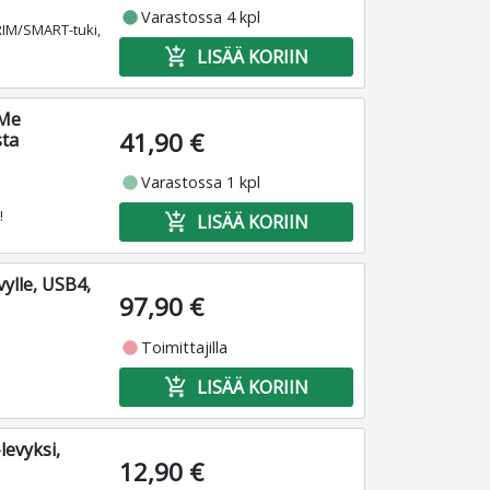
fiber_manual_record
Varastossa 4 kpl
RIM/SMART-tuki,
add_shopping_cart
LISÄÄ KORIIN
VMe
41,90 €
sta
fiber_manual_record
Varastossa 1 kpl
!
add_shopping_cart
LISÄÄ KORIIN
ylle, USB4,
97,90 €
fiber_manual_record
Toimittajilla
add_shopping_cart
LISÄÄ KORIIN
levyksi,
12,90 €