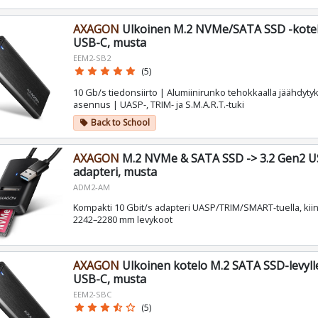
AXAGON
Ulkoinen M.2 NVMe/SATA SSD -kotel
USB-C, musta
EEM2-SB2
star
star
star
star
star
(5)
10 Gb/s tiedonsiirto | Alumiinirunko tehokkaalla jäähdytyk
asennus | UASP-, TRIM- ja S.M.A.R.T.-tuki
Back to School
local_offer
AXAGON
M.2 NVMe & SATA SSD -> 3.2 Gen2 U
adapteri, musta
ADM2-AM
Kompakti 10 Gbit/s adapteri UASP/TRIM/SMART-tuella, kiin
2242–2280 mm levykoot
AXAGON
Ulkoinen kotelo M.2 SATA SSD-levylle
USB-C, musta
EEM2-SBC
star
star
star
star_half
star_border
(5)