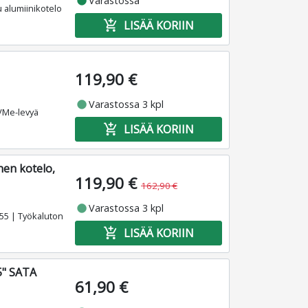
fiber_manual_record
Varastossa
 alumiinikotelo
add_shopping_cart
LISÄÄ KORIIN
119,90 €
fiber_manual_record
Varastossa 3 kpl
NVMe-levyä
add_shopping_cart
LISÄÄ KORIIN
en kotelo,
119,90 €
162,90 €
fiber_manual_record
Varastossa 3 kpl
55 | Työkaluton
add_shopping_cart
LISÄÄ KORIIN
5" SATA
61,90 €