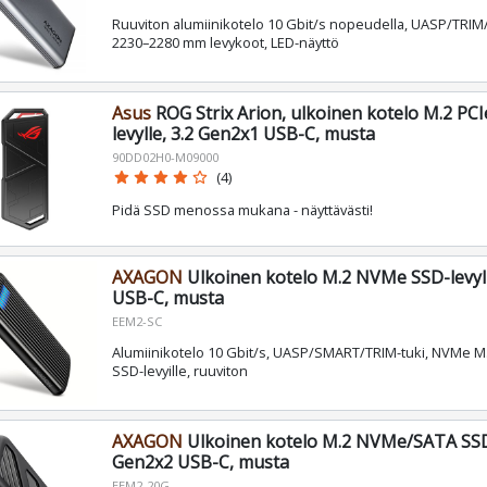
Ruuviton alumiinikotelo 10 Gbit/s nopeudella, UASP/TRIM
2230–2280 mm levykoot, LED-näyttö
Asus
ROG Strix Arion, ulkoinen kotelo M.2 P
levylle, 3.2 Gen2x1 USB-C, musta
90DD02H0-M09000
star
star
star
star
star_border
(4)
Pidä SSD menossa mukana - näyttävästi!
AXAGON
Ulkoinen kotelo M.2 NVMe SSD-levyll
USB-C, musta
EEM2-SC
Alumiinikotelo 10 Gbit/s, UASP/SMART/TRIM-tuki, NVMe 
SSD-levyille, ruuviton
AXAGON
Ulkoinen kotelo M.2 NVMe/SATA SSD-l
Gen2x2 USB-C, musta
EEM2-20G