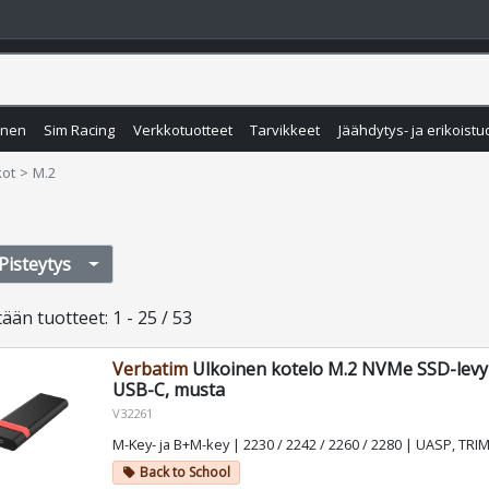
inen
Sim Racing
Verkkotuotteet
Tarvikkeet
Jäähdytys- ja erikoistu
kot
M.2
Pisteytys
tään
tuotteet
:
1 - 25 / 53
Verbatim
Ulkoinen kotelo M.2 NVMe SSD-levyl
USB-C, musta
V32261
M-Key- ja B+M-key | 2230 / 2242 / 2260 / 2280 | UASP, TRI
Back to School
local_offer