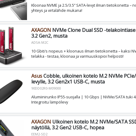
Kloonaa NVME ja 2.5/3.5” SATA-levyt ilman tietokonetta – n
yhteys ja virtalähde mukana!
AXAGON
NVMe Clone Dual SSD -telakointias
3.2 Gen2, musta
ADSA-M2C
10 Gbit/s nopeus + kloonaus ilman tietokonetta – kaksi NV
telakka - testaa, kloonaa ja varmuuskopioi helposti!
Asus
Cobble, ulkoinen kotelo M.2 NVMe PCIe
levylle, 3.2 Gen2x1 USB-C, musta
90DD02R0-M09000
Alumiinirunko IP55-suojalla | 10 Gbps | NVMe/SATA tuki 
Integroitu lämpölevy
AXAGON
Ulkoinen kotelo M.2 NVMe/SATA SSD-
näytöllä, 3.2 Gen2 USB-C, hopea
EEM2-SD2