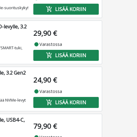
Me-suorituskyky!
add_shopping_cart
LISÄÄ KORIIN
evylle, 3.2
29,90 €
fiber_manual_record
Varastossa
/SMART-tuki,
add_shopping_cart
LISÄÄ KORIIN
e, 3.2 Gen2
24,90 €
fiber_manual_record
Varastossa
ttää NVMe-levyt
add_shopping_cart
LISÄÄ KORIIN
le, USB4-C,
79,90 €