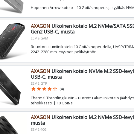
Hopeinen Arrow-kotelo – 10 Gbit/s nopeus ja tyylikäs NV
AXAGON
Ulkoinen kotelo M.2 NVMe/SATA SSD-l
Gen2 USB-C, musta
EEM2-GAM
Ruuviton alumiinikotelo 10 Gbit/s nopeudella, UASP/TRIM
2242–2280 mm levykoot, pelikäyttöön
AXAGON
Ulkoinen kotelo NVMe M.2 SSD-levyll
USB-C, musta
EEM2-GTR
star
star
star
star
star_border
(4)
Thermal Throttling kuriin – uurrettu alumiinikotelo jäähdy
tehokkaasti! | 10 Gbit/s
AXAGON
Ulkoinen kotelo M.2 NVMe SSD-levyl
musta
EEM2-40G