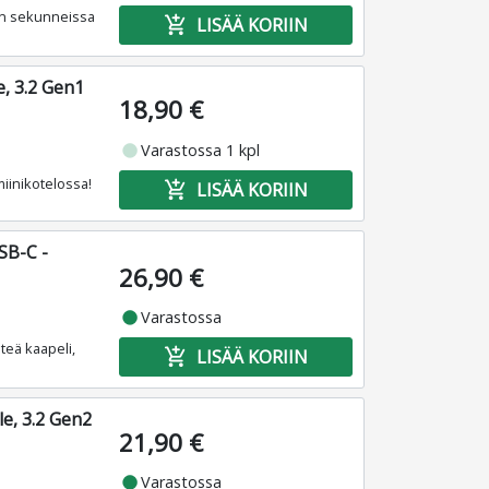
ön sekunneissa
add_shopping_cart
LISÄÄ KORIIN
, 3.2 Gen1
18,90 €
fiber_manual_record
Varastossa 1 kpl
iinikotelossa!
add_shopping_cart
LISÄÄ KORIIN
SB-C -
26,90 €
fiber_manual_record
Varastossa
teä kaapeli,
add_shopping_cart
LISÄÄ KORIIN
e, 3.2 Gen2
21,90 €
fiber_manual_record
Varastossa