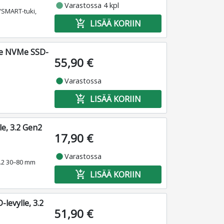
fiber_manual_record
Varastossa 4 kpl
/SMART-tuki,
add_shopping_cart
LISÄÄ KORIIN
CIe NVMe SSD-
55,90 €
fiber_manual_record
Varastossa
add_shopping_cart
LISÄÄ KORIIN
e, 3.2 Gen2
17,90 €
fiber_manual_record
Varastossa
M.2 30–80 mm
add_shopping_cart
LISÄÄ KORIIN
evylle, 3.2
51,90 €