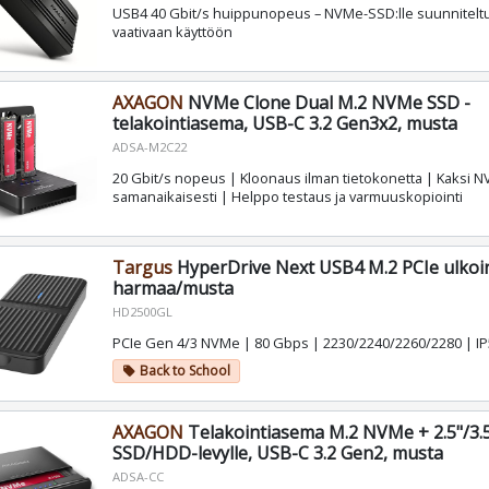
USB4 40 Gbit/s huippunopeus – NVMe-SSD:lle suunniteltu
vaativaan käyttöön
AXAGON
NVMe Clone Dual M.2 NVMe SSD -
telakointiasema, USB-C 3.2 Gen3x2, musta
ADSA-M2C22
20 Gbit/s nopeus | Kloonaus ilman tietokonetta | Kaksi 
samanaikaisesti | Helppo testaus ja varmuuskopiointi
Targus
HyperDrive Next USB4 M.2 PCIe ulkoin
harmaa/musta
HD2500GL
PCIe Gen 4/3 NVMe | 80 Gbps | 2230/2240/2260/2280 | IP
Back to School
local_offer
AXAGON
Telakointiasema M.2 NVMe + 2.5"/3.
SSD/HDD-levylle, USB-C 3.2 Gen2, musta
ADSA-CC