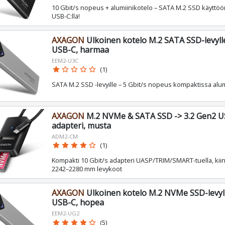
10 Gbit/s nopeus + alumiinikotelo – SATA M.2 SSD käyttö
USB-C:llä!
AXAGON
Ulkoinen kotelo M.2 SATA SSD-levylle
USB-C, harmaa
EEM2-U3C
star
star_border
star_border
star_border
star_border
(1)
SATA M.2 SSD -levyille – 5 Gbit/s nopeus kompaktissa alum
AXAGON
M.2 NVMe & SATA SSD -> 3.2 Gen2 U
adapteri, musta
ADM2-CM
star
star
star
star
star_border
(1)
Kompakti 10 Gbit/s adapteri UASP/TRIM/SMART-tuella, kiin
2242–2280 mm levykoot
AXAGON
Ulkoinen kotelo M.2 NVMe SSD-levyll
USB-C, hopea
EEM2-UG2
star
star
star
star
star_border
(5)