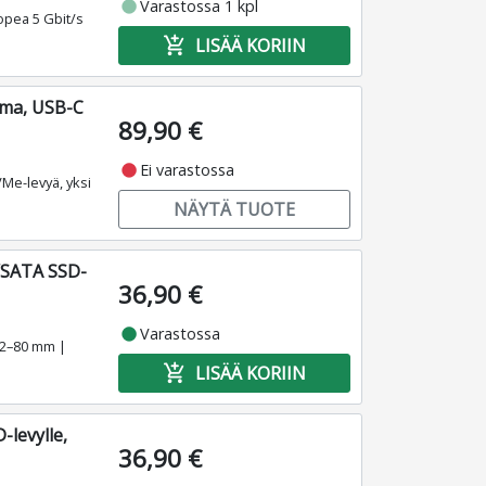
fiber_manual_record
Varastossa 1 kpl
opea 5 Gbit/s
add_shopping_cart
LISÄÄ KORIIN
ema, USB-C
89,90 €
fiber_manual_record
Ei varastossa
Me-levyä, yksi
NÄYTÄ TUOTE
/SATA SSD-
36,90 €
fiber_manual_record
Varastossa
42–80 mm |
add_shopping_cart
LISÄÄ KORIIN
levylle,
36,90 €