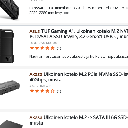
Panssaroitu alumiinikotelo 20 Gbit/s nopeudella, UASP/T
2230–2280 mm levykoot
Asus
TUF Gaming A1, ulkoinen kotelo M.2 N
PCIe/SATA SSD-levylle, 3.2 Gen2x1 USB-C, mu
90DD02N0-M09000
star
star
star
star
star
(1)
Nauti armeijatason suojauksesta ja huikeista nopeuksista
Akasa
Ulkoinen kotelo M.2 PCIe NVMe SSD-lev
40Gbps, musta
AK-ENU4M2-01
star
star
star
star
star_border
(1)
Akasa
Ulkoinen kotelo M.2 -> SATA III 6G SSD-
musta