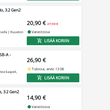
o, 3.2 Gen2
20,90 €
27,90 €
fiber_manual_record
Varastossa
sellä | Ruuviton
add_shopping_cart
LISÄÄ KORIIN
SB-A -
26,90 €
fiber_manual_record
Tulossa, arvio 13.08
teä kaapeli,
add_shopping_cart
LISÄÄ KORIIN
, 3.2 Gen2
14,90 €
fiber_manual_record
Varastossa