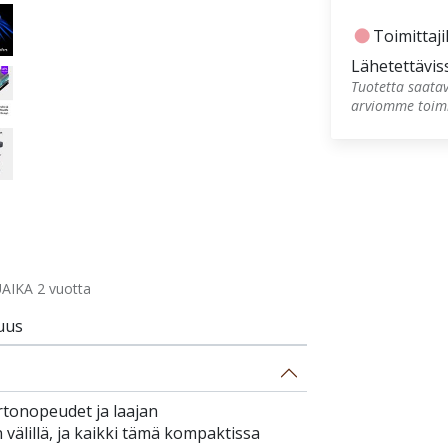
fiber_manual_record
Toimittajil
Lähetettävis
Tuotetta saatav
arviomme toimi
AIKA 2 vuotta
uus
rtonopeudet ja laajan
 välillä, ja kaikki tämä kompaktissa