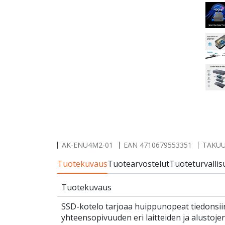
AK-ENU4M2-01
EAN
4710679553351
TAKUU
Tuotekuvaus
Tuotearvostelut
Tuoteturvallis
Tuotekuvaus
SSD-kotelo tarjoaa huippunopeat tiedonsii
yhteensopivuuden eri laitteiden ja alustojen