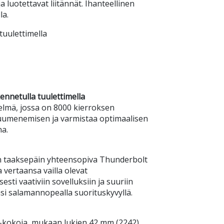
a luotettavat liitännät. Ihanteellinen
la.
tuulettimella
nnetulla tuulettimella
lmä, jossa on 8000 kierroksen
ikuumenemisen ja varmistaa optimaalisen
na.
 on taaksepäin yhteensopiva Thunderbolt
 vertaansa vailla olevat
esti vaativiin sovelluksiin ja suuriin
asi salamannopealla suorituskyvyllä.
-kokoja, mukaan lukien 42 mm (2242),