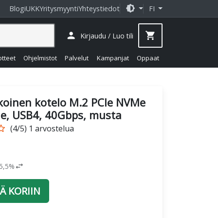
brightness_medium
Blogi
UKK
Yritysmyynti
Yhteystiedot
FI
person
shopping_cart
Kirjaudu / Luo tili
otteet
Ohjelmistot
Palvelut
Kampanjat
Oppaat
koinen kotelo M.2 PCIe NVMe
lle, USB4, 40Gbps, musta
_border
(4/5) 1 arvostelua
swap_horiz
25,5%
Ä KORIIN