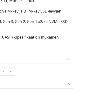
/ 11, Mac OS, Linux.
iva M-key ja B+M-key SSD-levyjen
4, Gen 3, Gen 2, Gen 1 x2/x4 NVMe SSD
 (UASP) -spesifikaation mukainen.
›
»