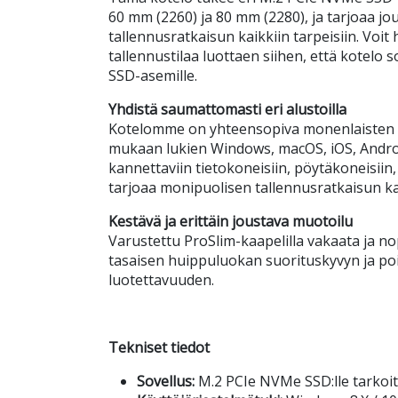
60 mm (2260) ja 80 mm (2280), ja tarjoaa j
tallennusratkaisun kaikkiin tarpeisiin. Voit 
tallennustilaa luottaen siihen, että kotelo s
SSD-asemille.
Yhdistä saumattomasti eri alustoilla
Kotelomme on yhteensopiva monenlaisten la
mukaan lukien Windows, macOS, iOS, Android
kannettaviin tietokoneisiin, pöytäkoneisiin,
tarjoaa monipuolisen tallennusratkaisun kaikk
Kestävä ja erittäin joustava muotoilu
Varustettu ProSlim-kaapelilla vakaata ja no
tasaisen huippuluokan suorituskyvyn ja poi
luotettavuuden.
Tekniset tiedot
Sovellus:
M.2 PCIe NVMe SSD:lle tarkoit