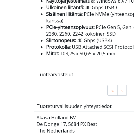
Käyttöjärjestelmätuki:
Windows 8.X / 10 
Ulkoinen liitäntä:
40 Gbps USB-C
Sisäinen liitäntä:
PCIe NVMe (yhteensop
kanssa)
PCle-yhteensopivuus:
PCIe Gen 5, Gen 
2280, 2260, 2242 kokoinen SSD
Siirtonopeus:
40 Gbps (USB4)
Protokolla:
USB Attached SCSI Protocol
Mitat:
103,75 x 50,65 x 20,5 mm.
Tuotearvostelut
«
‹
Tuoteturvallisuuden yhteystiedot
Akasa Holland BV
De Donge 17, 5684 PX Best
The Netherlands