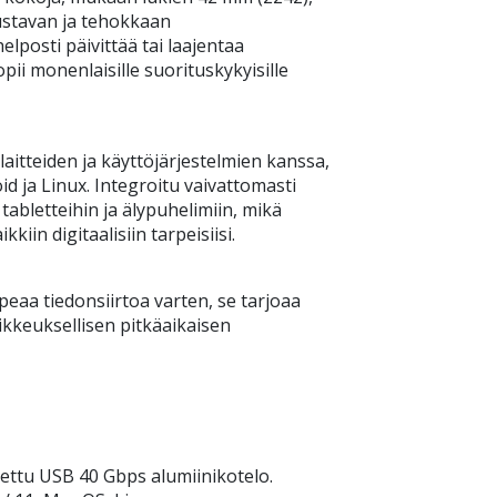
oustavan ja tehokkaan
helposti päivittää tai laajentaa
opii monenlaisille suorituskykyisille
itteiden ja käyttöjärjestelmien kanssa,
 ja Linux. Integroitu vaivattomasti
 tabletteihin ja älypuhelimiin, mikä
iin digitaalisiin tarpeisiisi.
peaa tiedonsiirtoa varten, se tarjoaa
kkeuksellisen pitkäaikaisen
ettu USB 40 Gbps alumiinikotelo.