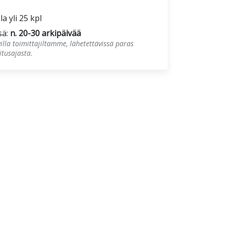
la yli 25 kpl
sä:
n. 20-30 arkipäivää
illa toimittajiltamme, lähetettävissä paras
tusajasta.