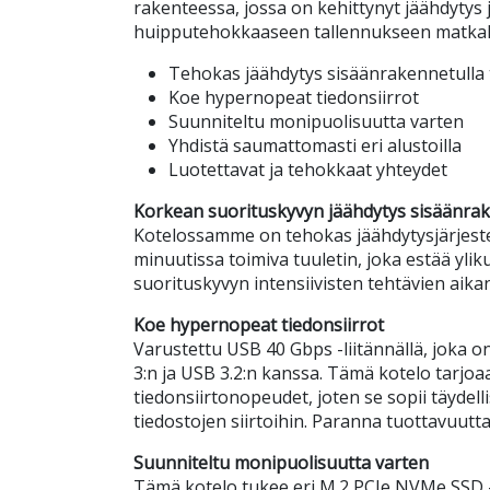
rakenteessa, jossa on kehittynyt jäähdytys j
huipputehokkaaseen tallennukseen matkal
Tehokas jäähdytys sisäänrakennetulla 
Koe hypernopeat tiedonsiirrot
Suunniteltu monipuolisuutta varten
Yhdistä saumattomasti eri alustoilla
Luotettavat ja tehokkaat yhteydet
Korkean suorituskyvyn jäähdytys sisäänrake
Kotelossamme on tehokas jäähdytysjärjeste
minuutissa toimiva tuuletin, joka estää yl
suorituskyvyn intensiivisten tehtävien aika
Koe hypernopeat tiedonsiirrot
Varustettu USB 40 Gbps -liitännällä, joka
3:n ja USB 3.2:n kanssa. Tämä kotelo tarjoaa
tiedonsiirtonopeudet, joten se sopii täydellis
tiedostojen siirtoihin. Paranna tuottavuutt
Suunniteltu monipuolisuutta varten
Tämä kotelo tukee eri M.2 PCIe NVMe SSD 