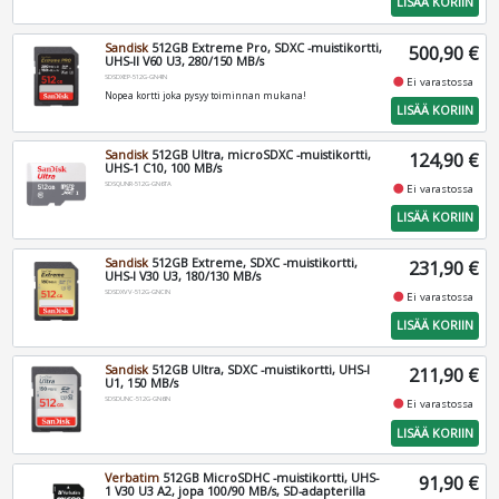
LISÄÄ KORIIN
Sandisk
512GB Extreme Pro, SDXC -muistikortti,
500,90 €
UHS-II V60 U3, 280/150 MB/s
SDSDXEP-512G-GN4IN
fiber_manual_record
Ei varastossa
Nopea kortti joka pysyy toiminnan mukana!
LISÄÄ KORIIN
Sandisk
512GB Ultra, microSDXC -muistikortti,
124,90 €
UHS-1 C10, 100 MB/s
SDSQUNR-512G-GN6TA
fiber_manual_record
Ei varastossa
LISÄÄ KORIIN
Sandisk
512GB Extreme, SDXC -muistikortti,
231,90 €
UHS-I V30 U3, 180/130 MB/s
SDSDXVV-512G-GNCIN
fiber_manual_record
Ei varastossa
LISÄÄ KORIIN
Sandisk
512GB Ultra, SDXC -muistikortti, UHS-I
211,90 €
U1, 150 MB/s
SDSDUNC-512G-GN6IN
fiber_manual_record
Ei varastossa
LISÄÄ KORIIN
Verbatim
512GB MicroSDHC -muistikortti, UHS-
91,90 €
1 V30 U3 A2, jopa 100/90 MB/s, SD-adapterilla