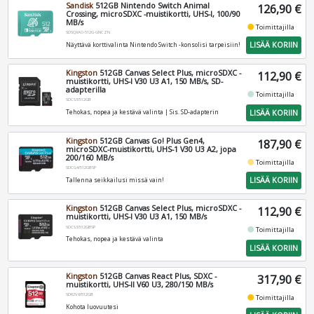
Sandisk
512GB Nintendo Switch Animal
126,90 €
Crossing, microSDXC -muistikortti, UHS-I, 100/90
MB/s
fiber_manual_record
Toimittajilla
SDSQXAO-512G-GNCZN
LISÄÄ KORIIN
Näyttävä korttivalinta Nintendo Switch -konsolisi tarpeisiin!
Kingston
512GB Canvas Select Plus, microSDXC -
112,90 €
muistikortti, UHS-I V30 U3 A1, 150 MB/s, SD-
adapterilla
fiber_manual_record
Toimittajilla
SDCS3/512GB
LISÄÄ KORIIN
Tehokas, nopea ja kestävä valinta | Sis. SD-adapterin
Kingston
512GB Canvas Go! Plus Gen4,
187,90 €
microSDXC-muistikortti, UHS-1 V30 U3 A2, jopa
200/160 MB/s
fiber_manual_record
Toimittajilla
SDCG4/512GBSP
LISÄÄ KORIIN
Tallenna seikkailusi missä vain!
Kingston
512GB Canvas Select Plus, microSDXC -
112,90 €
muistikortti, UHS-I V30 U3 A1, 150 MB/s
SDCS3/512GBSP
fiber_manual_record
Toimittajilla
Tehokas, nopea ja kestävä valinta
LISÄÄ KORIIN
Kingston
512GB Canvas React Plus, SDXC -
317,90 €
muistikortti, UHS-II V60 U3, 280/150 MB/s
SDR2V6/512GB
fiber_manual_record
Toimittajilla
Kohota luovuutesi