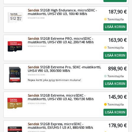
Sandisk
512GB High Endurance, microSDXC -
187,90 €
muistikortti, UHS-I V30 U3, 100/40 MB/s
SDSQQNR-512G-GN6IA
fiber_manual_record
Toimittajilla
LISÄÄ KORIIN
Sandisk
512GB Extreme PRO, microSDXC -
163,90 €
muistikortti, UHS-I V30 U3 A2, 200/140 MB/s
SDSQXCD-512G-GN6MA
fiber_manual_record
Toimittajilla
LISÄÄ KORIIN
Sandisk
512GB Extreme Pro, SDXC -muistikortti,
898,90 €
UHS-II V90 U3, 300/300 MB/s
SDSDXDM-512G-GN4IN
fiber_manual_record
Toimittajilla
Nopea kortti joka pysyy toiminnan mukana!
LISÄÄ KORIIN
Sandisk
512GB Extreme, microSDXC -
145,90 €
muistikortti, UHS-I V30 U3 A2, 190/130 MB/s
SDSQXAV-512G-GN6MA
fiber_manual_record
Toimittajilla
LISÄÄ KORIIN
Sandisk
512GB Express, microSDXC -
178,90 €
muistikortti, EX/UHS-1 U3 A1, 880/650 MB/s
SDSQXFN-512G-GN4NN