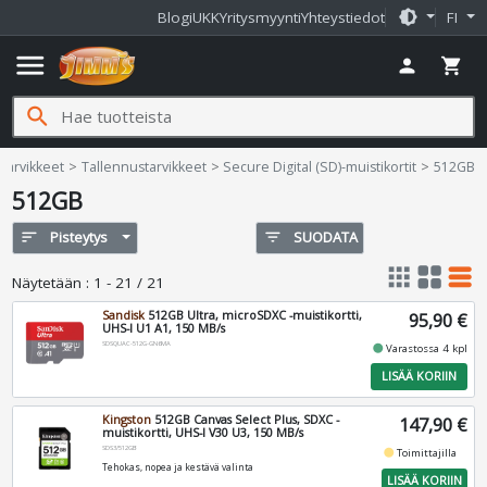
brightness_medium
Blogi
UKK
Yritysmyynti
Yhteystiedot
FI
menu
person
shopping_cart
search
imms.fi
Tarvikkeet
Tallennustarvikkeet
Secure Digital (SD)-muistikortit
512GB
512GB
sort
Pisteytys
filter_list
SUODATA
apps
grid_view
table_rows
Näytetään
:
1 - 21 / 21
Sandisk
512GB Ultra, microSDXC -muistikortti,
95,90 €
UHS-I U1 A1, 150 MB/s
SDSQUAC-512G-GN6MA
fiber_manual_record
Varastossa 4 kpl
LISÄÄ KORIIN
Kingston
512GB Canvas Select Plus, SDXC -
147,90 €
muistikortti, UHS-I V30 U3, 150 MB/s
SDS3/512GB
fiber_manual_record
Toimittajilla
Tehokas, nopea ja kestävä valinta
LISÄÄ KORIIN