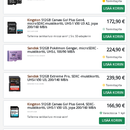
fiber_manual_record
Toimittajilla
LISÄÄ KORIIN
Kingston
512GB Canvas Go! Plus Gen4,
172,90 €
microSDXC-muistikortti, UHS-1 V30 U3 A2, jopa
200/160 MB/s
fiber_manual_record
Toimittajilla
SDCG4/512GB
LISÄÄ KORIIN
Tallenna seikkailusi missä vain! | Sis. SD-adapterin
Sandisk
512GB Pokémon Gengar, microSDXC -
224,90 €
muistikortti, UHS-I, 100/90 MB/s
SDSQXAO-512G-GN6ZK
fiber_manual_record
Toimittajilla
LISÄÄ KORIIN
Sandisk
512GB Extreme Pro, SDXC -muistikortti,
239,90 €
UHS-I V30 U3, 200/140 MB/s
SDSDXXD-512G-GN4IN
fiber_manual_record
Toimittajilla
LISÄÄ KORIIN
Kingston
512GB Canvas Go! Plus Gen4, SDXC-
166,90 €
muistikortti, UHS-1 V30 U3, jopa 200/160 MB/s
SDG4/512GB
fiber_manual_record
Varastossa 1 kpl
Tallenna seikkailusi missä vain!
LISÄÄ KORIIN