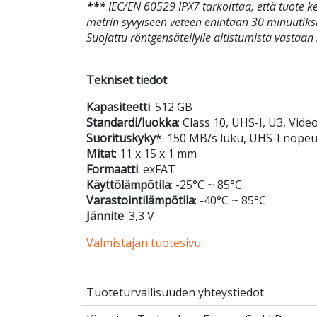
***
IEC/EN 60529 IPX7 tarkoittaa, että tuote 
metrin syvyiseen veteen enintään 30 minuutiksi.
Suojattu röntgensäteilylle altistumista vastaa
Tekniset tiedot
:
Kapasiteetti
: 512 GB
Standardi/luokka
: Class 10, UHS-I, U3, Vide
Suorituskyky
*: 150 MB/s luku, UHS-I nopeu
Mitat
: 11 x 15 x 1 mm
Formaatti
: exFAT
Käyttölämpötila
: -25°C ~ 85°C
Varastointilämpötila
: -40°C ~ 85°C
Jännite
: 3,3 V
Valmistajan tuotesivu
Tuoteturvallisuuden yhteystiedot