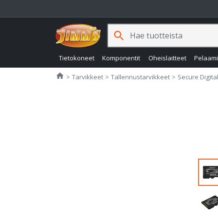
search
Tietokoneet
Komponentit
Oheislaitteet
Pelaam
Jimms.fi
home
Tarvikkeet
Tallennustarvikkeet
Secure Digital