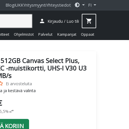
brightness_medium
Blogi
UKK
Yritysmyynti
Yhteystiedot
FI
person
shopping_cart
Kirjaudu / Luo tili
otteet
Ohjelmistot
Palvelut
Kampanjat
Oppaat
512GB Canvas Select Plus,
 -muistikortti, UHS-I V30 U3
MB/s
_border
Ei arvosteluita
 ja kestävä valinta
€
swap_horiz
25,5%
Ä KORIIN