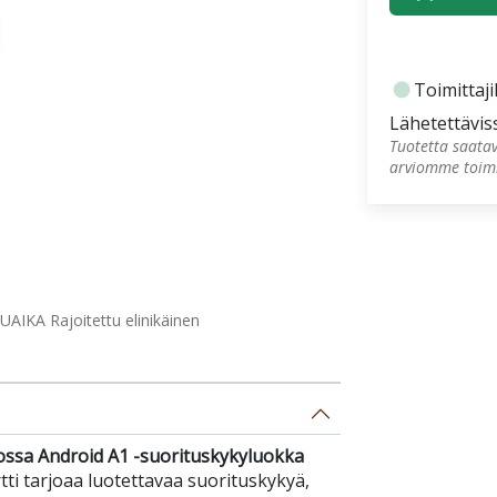
fiber_manual_record
Toimittajil
Lähetettävis
Tuotetta saatav
arviomme toimi
AIKA Rajoitettu elinikäinen
 jossa Android A1 -suorituskykyluokka
ti tarjoaa luotettavaa suorituskykyä,