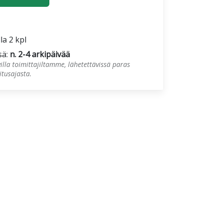
la 2 kpl
sä:
n. 2-4 arkipäivää
illa toimittajiltamme, lähetettävissä paras
tusajasta.