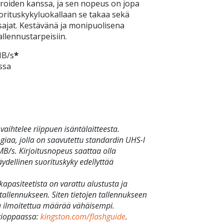
eroiden kanssa, ja sen nopeus on jopa
suorituskykyluokallaan se takaa sekä
sajat. Kestävänä ja monipuolisena
allennustarpeisiin.
MB/s
*
ssa
aihtelee riippuen isäntälaitteesta.
giaa, jolla on saavutettu standardin UHS-I
B/s. Kirjoitusnopeus saattaa olla
äydellinen suorituskyky edellyttää
apasiteetista on varattu alustusta ja
 tallennukseen. Siten tietojen tallennukseen
ssa ilmoitettua määrää vähäisempi.
stioppaassa:
kingston.com/flashguide
.