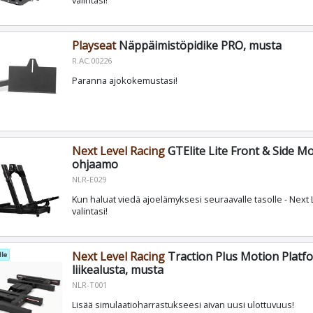
valintasi!
Playseat
Näppäimistöpidike PRO, musta
R.AC.00226
Paranna ajokokemustasi!
Next Level Racing
GTElite Lite Front & Side Mo
ohjaamo
NLR-E029
Kun haluat viedä ajoelämyksesi seuraavalle tasolle - Next 
valintasi!
Next Level Racing
Traction Plus Motion Platfo
le
liikealusta, musta
NLR-T001
Lisää simulaatioharrastukseesi aivan uusi ulottuvuus!