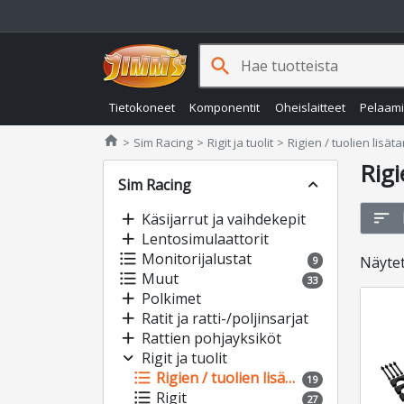
search
Tietokoneet
Komponentit
Oheislaitteet
Pelaam
Jimms.fi
home
Sim Racing
Rigit ja tuolit
Rigien / tuolien lisät
Rigi
Sim Racing
expand_less
sort
add
Käsijarrut ja vaihdekepit
add
Lentosimulaattorit
format_list_bulleted
Monitorijalustat
Näyte
9
format_list_bulleted
Muut
33
add
Polkimet
add
Ratit ja ratti-/poljinsarjat
add
Rattien pohjayksiköt
expand_more
Rigit ja tuolit
format_list_bulleted
Rigien / tuolien lisätarvikkeet
19
format_list_bulleted
Rigit
27