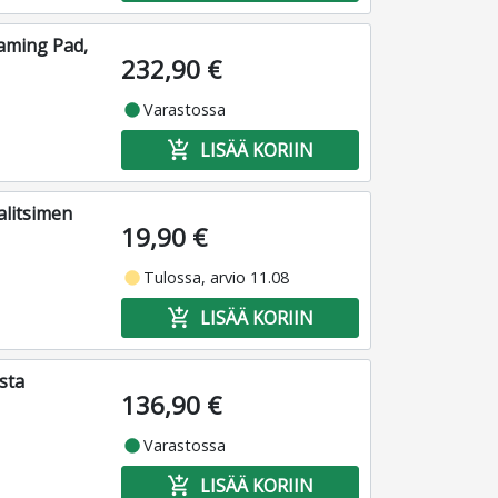
aming Pad,
232,90 €
fiber_manual_record
Varastossa
add_shopping_cart
LISÄÄ KORIIN
alitsimen
19,90 €
fiber_manual_record
Tulossa, arvio 11.08
add_shopping_cart
LISÄÄ KORIIN
sta
136,90 €
fiber_manual_record
Varastossa
add_shopping_cart
LISÄÄ KORIIN