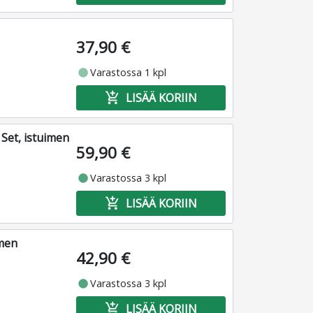
37,90 €
fiber_manual_record
Varastossa 1 kpl
add_shopping_cart
LISÄÄ KORIIN
Set, istuimen
59,90 €
fiber_manual_record
Varastossa 3 kpl
add_shopping_cart
LISÄÄ KORIIN
imen
42,90 €
fiber_manual_record
Varastossa 3 kpl
add_shopping_cart
LISÄÄ KORIIN