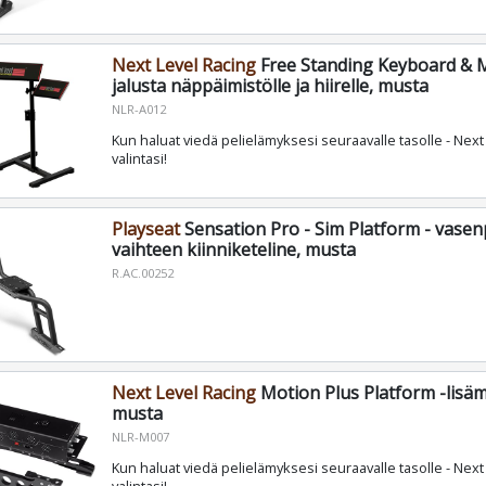
Next Level Racing
Free Standing Keyboard & 
jalusta näppäimistölle ja hiirelle, musta
NLR-A012
Kun haluat viedä pelielämyksesi seuraavalle tasolle - Next
valintasi!
Playseat
Sensation Pro - Sim Platform - vase
vaihteen kiinniketeline, musta
R.AC.00252
Next Level Racing
Motion Plus Platform -lisäm
musta
NLR-M007
Kun haluat viedä pelielämyksesi seuraavalle tasolle - Next