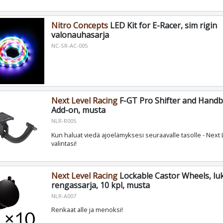
Nitro Concepts
LED Kit for E-Racer, sim rigin
valonauhasarja
NC-SR-AC-005
Next Level Racing
F-GT Pro Shifter and Hand
Add-on, musta
NLR-R005
Kun haluat viedä ajoelämyksesi seuraavalle tasolle - Next 
valintasi!
Next Level Racing
Lockable Castor Wheels, luk
rengassarja, 10 kpl, musta
NLR-A007
Renkaat alle ja menoksi!