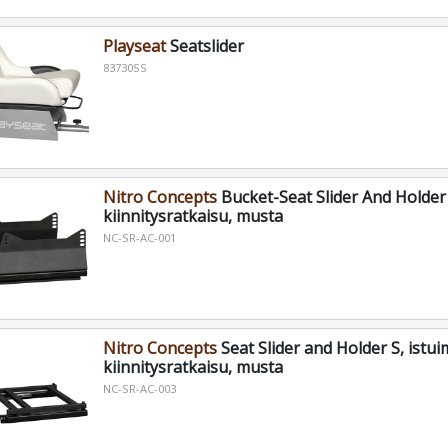
Playseat
Seatslider
83730SS
Nitro Concepts
Bucket-Seat Slider And Holder 
kiinnitysratkaisu, musta
NC-SR-AC-001
Nitro Concepts
Seat Slider and Holder S, istu
kiinnitysratkaisu, musta
NC-SR-AC-003