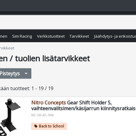
inen
Sim Racing
Verkkotuotteet
Tarvikkeet
Jäähdytys- ja erikoistu
arvikkeet
en / tuolien lisätarvikkeet
Pisteytys
tään
tuotteet
:
1 - 19 / 19
Nitro Concepts
Gear Shift Holder S,
vaihteenvalitsimen/käsijarrun kiinnitysratkai
NC-SR-AC-004
Back to School
local_offer