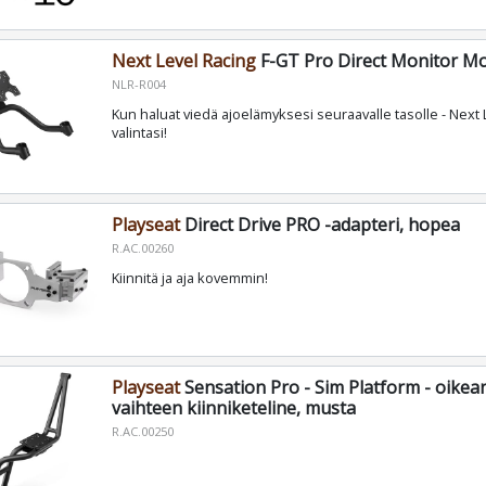
Next Level Racing
F-GT Pro Direct Monitor M
NLR-R004
Kun haluat viedä ajoelämyksesi seuraavalle tasolle - Next 
valintasi!
Playseat
Direct Drive PRO -adapteri, hopea
R.AC.00260
Kiinnitä ja aja kovemmin!
Playseat
Sensation Pro - Sim Platform - oike
vaihteen kiinniketeline, musta
R.AC.00250