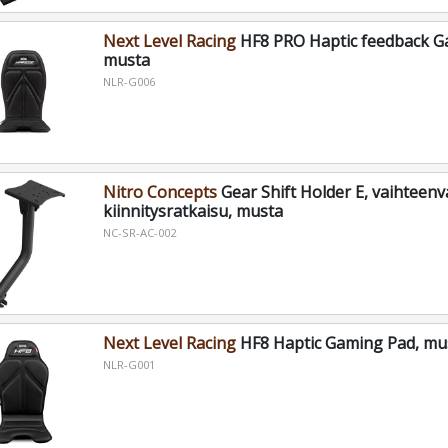
Next Level Racing
HF8 PRO Haptic feedback G
musta
NLR-G006
Nitro Concepts
Gear Shift Holder E, vaihteenv
kiinnitysratkaisu, musta
NC-SR-AC-002
Next Level Racing
HF8 Haptic Gaming Pad, mu
NLR-G001