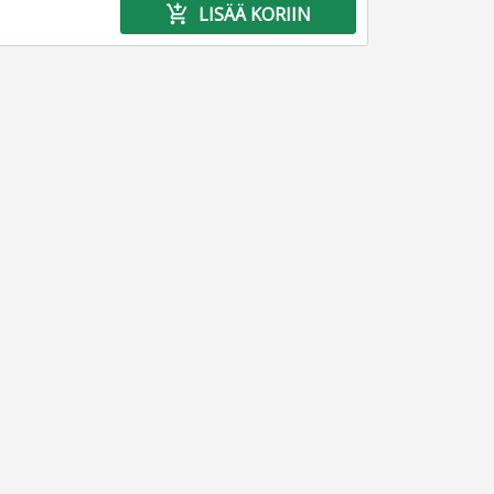
add_shopping_cart
LISÄÄ KORIIN