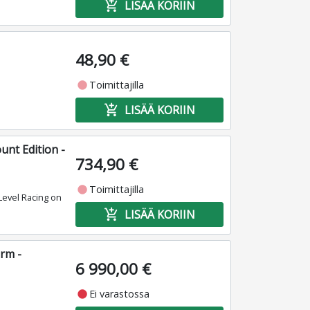
add_shopping_cart
LISÄÄ KORIIN
48,90 €
fiber_manual_record
Toimittajilla
add_shopping_cart
LISÄÄ KORIIN
unt Edition -
734,90 €
fiber_manual_record
Toimittajilla
Level Racing on
add_shopping_cart
LISÄÄ KORIIN
rm -
6 990,00 €
fiber_manual_record
Ei varastossa