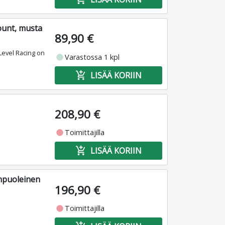
ount, musta
89,90 €
Level Racing on
fiber_manual_record
Varastossa 1 kpl
add_shopping_cart
LISÄÄ KORIIN
208,90 €
fiber_manual_record
Toimittajilla
add_shopping_cart
LISÄÄ KORIIN
anpuoleinen
196,90 €
fiber_manual_record
Toimittajilla