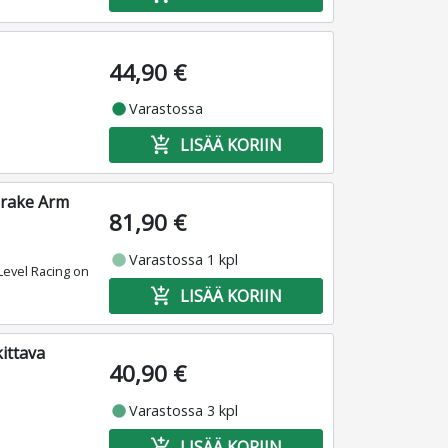
44,90 €
fiber_manual_record
Varastossa
add_shopping_cart
LISÄÄ KORIIN
brake Arm
81,90 €
fiber_manual_record
Varastossa 1 kpl
Level Racing on
add_shopping_cart
LISÄÄ KORIIN
ittava
40,90 €
fiber_manual_record
Varastossa 3 kpl
add_shopping_cart
LISÄÄ KORIIN