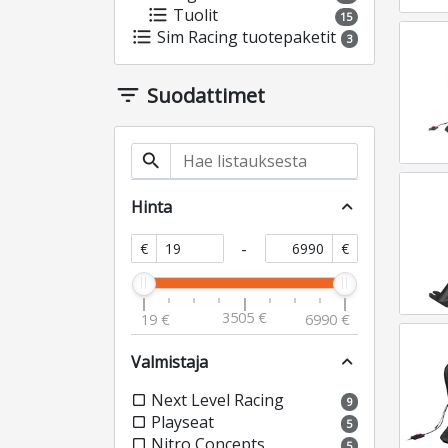
format_list_bulleted
Tuolit
15
format_list_bulleted
Sim Racing tuotepaketit
3
filter_list
Suodattimet
search
Hinta
expand_less
-
€
€
3505 €
19 €
6990 €
Valmistaja
expand_less
Next Level Racing
check_box_outline_blank
9
Playseat
check_box_outline_blank
5
Nitro Concepts
check_box_outline_blank
5