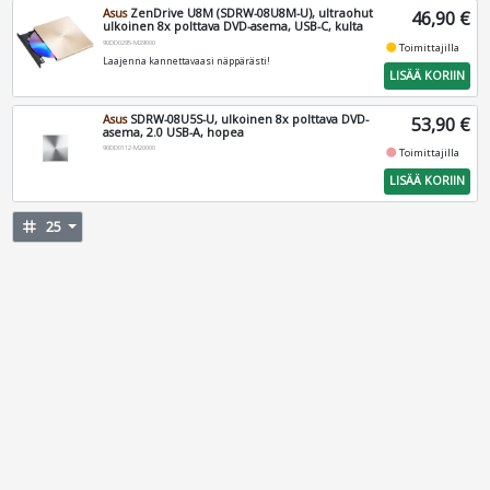
Asus
ZenDrive U8M (SDRW-08U8M-U), ultraohut
46,90 €
ulkoinen 8x polttava DVD-asema, USB-C, kulta
90DD0295-M29000
fiber_manual_record
Toimittajilla
Laajenna kannettavaasi näppärästi!
LISÄÄ KORIIN
Asus
SDRW-08U5S-U, ulkoinen 8x polttava DVD-
53,90 €
asema, 2.0 USB-A, hopea
90DD0112-M20000
fiber_manual_record
Toimittajilla
LISÄÄ KORIIN
tag
25