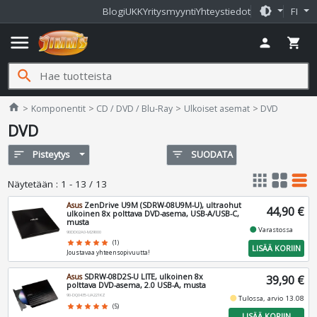
brightness_medium
Blogi
UKK
Yritysmyynti
Yhteystiedot
FI
menu
person
shopping_cart
search
Jimms.fi
home
Komponentit
CD / DVD / Blu-Ray
Ulkoiset asemat
DVD
DVD
sort
Pisteytys
filter_list
SUODATA
apps
grid_view
table_rows
Näytetään
:
1 - 13 / 13
Asus
ZenDrive U9M (SDRW-08U9M-U), ultraohut
44,90 €
ulkoinen 8x polttava DVD-asema, USB-A/USB-C,
musta
fiber_manual_record
Varastossa
90DD02A0-M29000
star
star
star
star
star
(1)
LISÄÄ KORIIN
Joustavaa yhteensopivuutta!
Asus
SDRW-08D2S-U LITE, ulkoinen 8x
39,90 €
polttava DVD-asema, 2.0 USB-A, musta
90-DQ0435-UA221KZ
fiber_manual_record
Tulossa, arvio 13.08
star
star
star
star
star
(5)
LISÄÄ KORIIN