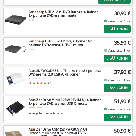
Sandberg
USB-A Mini DVD Burner, ulkoinen
30,90 €
8x polttava DVD-asema, musta
133-66
fiber_manual_record
Varastossa 4 kpl
LISÄÄ KORIIN
Sandberg
USB-C DVD Drive, ulkoinen 8x
35,90 €
polttava DVD-asema, USB-C, musta
136-62
fiber_manual_record
Varastossa 1 kpl
LISÄÄ KORIIN
Asus
SDRW-08D2S-U LITE, ulkoinen 8x polttava
37,90 €
DVD-asema, 2.0 USB-A, valkoinen
90-DQ0436-UA221KZ
fiber_manual_record
Varastossa 1 kpl
star
star
star
star
star
(2)
LISÄÄ KORIIN
Asus
ZenDrive V1M (SDRW-08V1M-U), ulkoinen
51,90 €
8x polttava DVD-asema, USB-C, musta
90DD02L0-M29000
fiber_manual_record
Varastossa 2 kpl
Pelaa ja luo, missä tahansa!
LISÄÄ KORIIN
Asus
ZenDrive U9M (SDRW-08U9M-U),
50,90 €
ultraohut ulkoinen 8x polttava DVD-