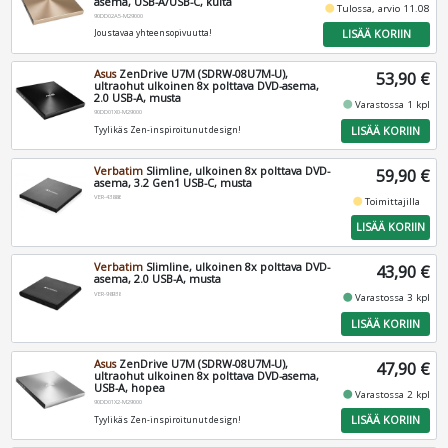
asema, USB-A/USB-C, kulta
fiber_manual_record
Tulossa, arvio 11.08
90DD02A5-M29000
LISÄÄ KORIIN
Joustavaa yhteensopivuutta!
Asus
ZenDrive U7M (SDRW-08U7M-U),
53,90 €
ultraohut ulkoinen 8x polttava DVD-asema,
2.0 USB-A, musta
fiber_manual_record
Varastossa 1 kpl
90DD01X0-M29000
LISÄÄ KORIIN
Tyylikäs Zen-inspiroitunut design!
Verbatim
Slimline, ulkoinen 8x polttava DVD-
59,90 €
asema, 3.2 Gen1 USB-C, musta
VER-43886
fiber_manual_record
Toimittajilla
LISÄÄ KORIIN
Verbatim
Slimline, ulkoinen 8x polttava DVD-
43,90 €
asema, 2.0 USB-A, musta
VER-98938
fiber_manual_record
Varastossa 3 kpl
LISÄÄ KORIIN
Asus
ZenDrive U7M (SDRW-08U7M-U),
47,90 €
ultraohut ulkoinen 8x polttava DVD-asema,
USB-A, hopea
fiber_manual_record
Varastossa 2 kpl
90DD01X2-M29000
LISÄÄ KORIIN
Tyylikäs Zen-inspiroitunut design!